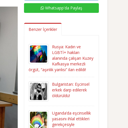
Whatsapp'da Paylaş
Benzer İçerikler
Rusya: Kadın ve
LGBTİ+ hakları
alanında çalışan Kuzey
Kafkasya merkezli
örgüt, “aşırılık yanlısı” ilan edildi!
Bulgaristan: Eşcinsel
erkek darp edilerek
öldürüldü!
Uganda’da eşcinsellik
yasasını ihlal ettikleri
gerekçesiyle