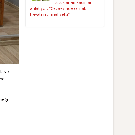
tutuklanan kadınlar
anlatıyor: “Cezaevinde olmak
hayatımızı mahvetti”
olarak
ine
rneği