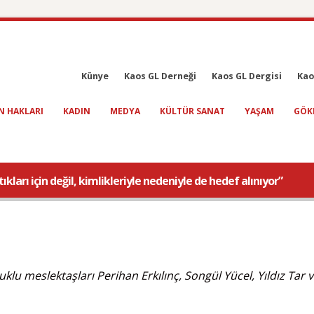
Künye
Kaos GL Derneği
Kaos GL Dergisi
Kao
N HAKLARI
KADIN
MEDYA
KÜLTÜR SANAT
YAŞAM
GÖK
kları için değil, kimlikleriyle nedeniyle de hedef alınıyor”
klu meslektaşları Perihan Erkılınç, Songül Yücel, Yıldız Tar ve