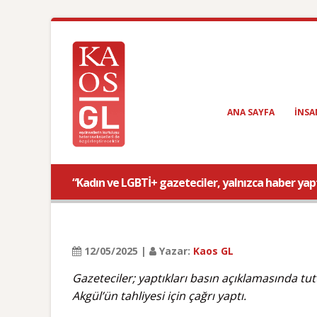
ANA SAYFA
INSA
“Kadın ve LGBTİ+ gazeteciler, yalnızca haber yaptı
12/05/2025 |
Yazar:
Kaos GL
Gazeteciler; yaptıkları basın açıklamasında tutu
Akgül’ün tahliyesi için çağrı yaptı.