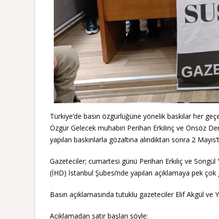
Türkiye’de basın özgürlüğüne yönelik baskılar her geçe
Özgür Gelecek muhabiri Perihan Erkılınç ve Önsöz Der
yapılan baskınlarla gözaltına alındıktan sonra 2 Mayıs’t
Gazeteciler; cumartesi günü Perihan Erkılıç ve Songül Y
(İHD) İstanbul Şubesi’nde yapılan açıklamaya pek çok ga
Basın açıklamasında tutuklu gazeteciler Elif Akgül ve Yıl
Açıklamadan satır başları söyle: