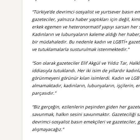
“Türkiye’de devrimci-sosyalist ve yurtsever basın em
gazeteciler, yalnızca haber yaptıkları için değil, kim
erkek egemen ve heteronormatif yapıyı sarsan her sö
Kadınların ve lubunyaların kaleme aldığı her haber, i
bir müdahaledir. Bu nedenle kadın ve LGBTİ+ gazete
ve tutuklamalarla susturulmak istenmektedir.”
“Son olarak gazeteciler Elif Akgül ve Yıldız Tar, H
iddiasıyla tutuklandı. Her iki isim de yıllardır kadın
görünmeyeni görünür kılan isimlerdi. Kadın ve LGBTİ
almamaktadır, kadınların, lubunyaların, işçilerin, e
parçasıdır.”
“Biz gerçeğin, ezilenlerin peşinden giden her gazet
savunmak, halkın sesini savunmaktır. Gazeteciliği
devrimci-sosyalist basın emekçileri ve gazeteciler
alışmayacağız.”