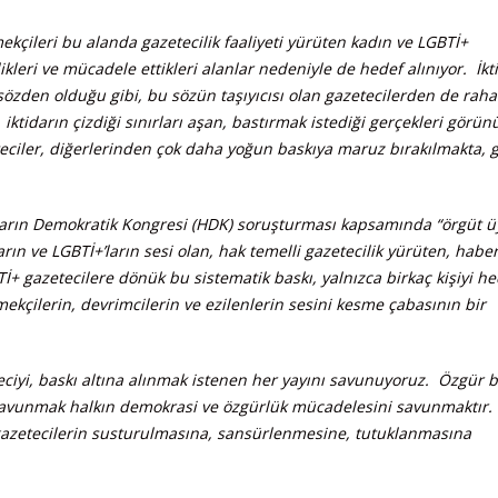
ekçileri bu alanda gazetecilik faaliyeti yürüten kadın ve LGBTİ+
likleri ve mücadele ettikleri alanlar nedeniyle de hedef alınıyor. İkt
zden olduğu gibi, bu sözün taşıyıcısı olan gazetecilerden de rahat
ktidarın çizdiği sınırları aşan, bastırmak istediği gerçekleri görünü
ciler, diğerlerinden çok daha yoğun baskıya maruz bırakılmakta, g
alkların Demokratik Kongresi (HDK) soruşturması kapsamında “örgüt üy
ların ve LGBTİ+’ların sesi olan, hak temelli gazetecilik yürüten, haber
+ gazetecilere dönük bu sistematik baskı, yalnızca birkaç kişiyi he
mekçilerin, devrimcilerin ve ezilenlerin sesini kesme çabasının bir
eciyi, baskı altına alınmak istenen her yayını savunuyoruz. Özgür b
 savunmak halkın demokrasi ve özgürlük mücadelesini savunmaktır. 
, gazetecilerin susturulmasına, sansürlenmesine, tutuklanmasına