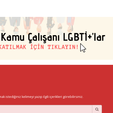
istediğiniz kelimeyi yazıp ilgili içerikleri görebilirsiniz.