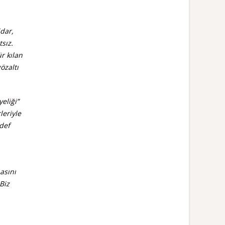
idar,
sız.
r kılan
özaltı
eliği”
leriyle
def
asını
Biz