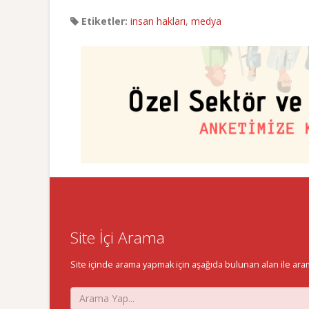
Etiketler:
insan hakları
,
medya
Site İçi Arama
Site içinde arama yapmak için aşağıda bulunan alan ile aramak 