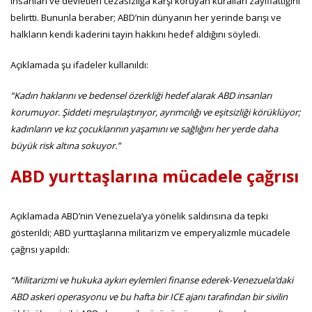
insanları ve devletleri cezasızlığa karşı koruyan kuralları zayıflattığını
belirtti. Bununla beraber; ABD’nin dünyanın her yerinde barışı ve
halkların kendi kaderini tayin hakkını hedef aldığını söyledi.
Açıklamada şu ifadeler kullanıldı:
“
Kadın haklarını ve bedensel özerkliği hedef alarak ABD insanları
korumuyor. Şiddeti meşrulaştırıyor, ayrımcılığı ve eşitsizliği körüklüyor;
kadınların ve kız çocuklarının yaşamını ve sağlığını her yerde daha
büyük risk altına sokuyor.”
ABD yurttaşlarına mücadele çağrısı
Açıklamada ABD’nin Venezuela’ya yönelik saldırısına da tepki
gösterildi; ABD yurttaşlarına militarizm ve emperyalizmle mücadele
çağrısı yapıldı:
“Militarizmi ve hukuka aykırı eylemleri finanse ederek-Venezuela’daki
ABD askeri operasyonu ve bu hafta bir ICE ajanı tarafından bir sivilin