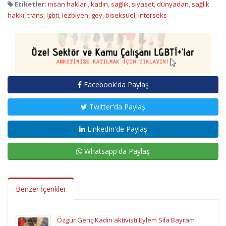
Etiketler:
insan hakları
,
kadın
,
sağlık
,
siyaset
,
dünyadan
,
sağlık
hakkı
,
trans
,
lgbti
,
lezbiyen
,
gey
,
biseksüel
,
interseks
Facebook'da Paylaş
Twitter'da Paylaş
LinkedIn'de Paylaş
Whatsapp'da Paylaş
Benzer İçerikler
Özgür Genç Kadın aktivisti Eylem Sıla Bayram