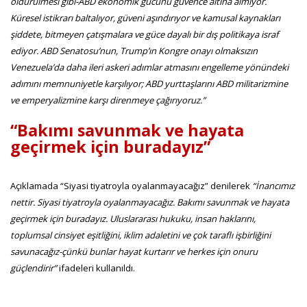
öldürülmesi gibi-ABD ekonomik gücünü güvence altına almıyor.
Küresel istikrarı baltalıyor, güveni aşındırıyor ve kamusal kaynakları
şiddete, bitmeyen çatışmalara ve güce dayalı bir dış politikaya israf
ediyor. ABD Senatosu’nun, Trump’ın Kongre onayı olmaksızın
Venezuela’da daha ileri askeri adımlar atmasını engelleme yönündeki
adımını memnuniyetle karşılıyor; ABD yurttaşlarını ABD militarizmine
ve emperyalizmine karşı direnmeye çağırıyoruz.”
“Bakımı savunmak ve hayata
geçirmek için buradayız”
Açıklamada “Siyasi tiyatroyla oyalanmayacağız” denilerek
“İnancımız
nettir. Siyasi tiyatroyla oyalanmayacağız. Bakımı savunmak ve hayata
geçirmek için buradayız. Uluslararası hukuku, insan haklarını,
toplumsal cinsiyet eşitliğini, iklim adaletini ve çok taraflı işbirliğini
savunacağız-çünkü bunlar hayat kurtarır ve herkes için onuru
güçlendirir”
ifadeleri kullanıldı.