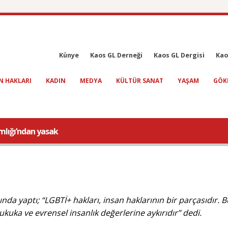
Künye
Kaos GL Derneği
Kaos GL Dergisi
Kao
N HAKLARI
KADIN
MEDYA
KÜLTÜR SANAT
YAŞAM
GÖK
mlığı’ndan yasak
a yaptı; “LGBTİ+ hakları, insan haklarının bir parçasıdır. B
ukuka ve evrensel insanlık değerlerine aykırıdır” dedi.