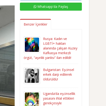
Whatsapp'da Paylaş
Benzer İçerikler
Rusya: Kadın ve
LGBTİ+ hakları
alanında çalışan Kuzey
Kafkasya merkezli
örgüt, “aşırılık yanlısı” ilan edildi!
Bulgaristan: Eşcinsel
erkek darp edilerek
öldürüldü!
Uganda’da eşcinsellik
yasasını ihlal ettikleri
gerekçesiyle