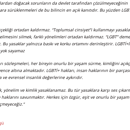
lardan doğacak sorunların da devlet tarafından çözülmeyeceğinin
hara sürüklenmeleri de bu bilincin en açık kanıtıdır. Bu yüzden LGB
rçekliği ortadan kaldırmaz. “Toplumsal cinsiyet”i kullanmayı yasakl
 kelimesini silmek, farklı yönelimleri ortadan kaldırmaz. “LGBT” deme
 Bu yasaklar yalnızca baskı ve korku ortamını derinleştirir. LGBTİ+l
i yok sayamaz
rı sözleşmeleri, her bireyin onurlu bir yaşam sürme, kimliğini açıkç
ce altına almaktadır. LGBTİ+ hakları, insan haklarının bir parçası
 ve evrensel insanlık değerlerine aykırıdır.
k, yönelim ve kimlik yasaklanamaz. Bu tür yasaklara karşı ses çıkar
e haklarını savunmaktır.
Herkes için özgür, eşit ve onurlu bir yaşam
çmeyeceğiz.”
şü