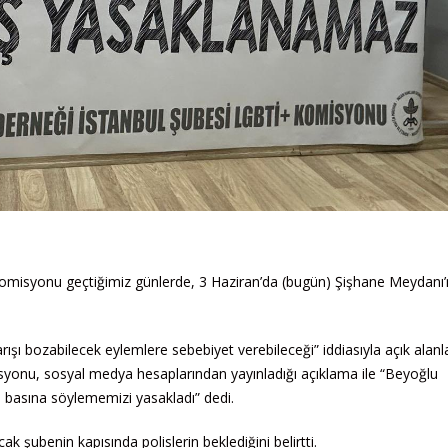
Komisyonu geçtiğimiz günlerde, 3 Haziran’da (bugün) Şişhane Meydanı
ı bozabilecek eylemlere sebebiyet verebileceği” iddiasıyla açık alanl
isyonu, sosyal medya hesaplarından yayınladığı açıklama ile “Beyoğlu
ı basına söylememizi yasakladı” dedi.
 şubenin kapısında polislerin beklediğini belirtti.