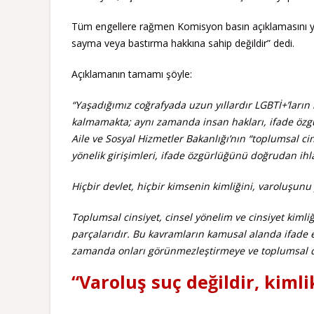
Tüm engellere rağmen Komisyon basın açıklamasını yapt
sayma veya bastırma hakkına sahip değildir” dedi.
Açıklamanın tamamı şöyle:
“Yaşadığımız coğrafyada uzun yıllardır LGBTİ+’ların 
kalmamakta; aynı zamanda insan hakları, ifade özgü
Aile ve Sosyal Hizmetler Bakanlığı’nın “toplumsal ci
yönelik girişimleri, ifade özgürlüğünü doğrudan ihlal 
Hiçbir devlet, hiçbir kimsenin kimliğini, varoluşun
Toplumsal cinsiyet, cinsel yönelim ve cinsiyet kimliği
parçalarıdır. Bu kavramların kamusal alanda ifade e
zamanda onları görünmezleştirmeye ve toplumsal d
“Varoluş suç değildir, kiml