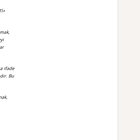
Tİ+
amak,
yi
ar
a ifade
dır. Bu
mak,