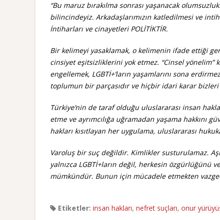
“Bu maruz bırakılma sonrası yaşanacak olumsuzluk
bilincindeyiz. Arkadaşlarımızın katledilmesi ve inti
İntiharları ve cinayetleri POLİTİKTİR.
Bir kelimeyi yasaklamak, o kelimenin ifade ettiği ge
cinsiyet eşitsizliklerini yok etmez. “Cinsel yönelim”
engellemek, LGBTİ+’ların yaşamlarını sona erdirmez.
toplumun bir parçasıdır ve hiçbir idari karar bizler
Türkiye’nin de taraf olduğu uluslararası insan hakla
etme ve ayrımcılığa uğramadan yaşama hakkını güven
hakları kısıtlayan her uygulama, uluslararası hukuka
Varoluş bir suç değildir. Kimlikler susturulamaz. Aş
yalnızca LGBTİ+ların değil, herkesin özgürlüğünü v
mümkündür. Bunun için mücadele etmekten vazge
Etiketler:
insan hakları
,
nefret suçları
,
onur yürüyü