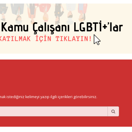
istediğiniz kelimeyi yazıp ilgili içerikleri görebilirsiniz.