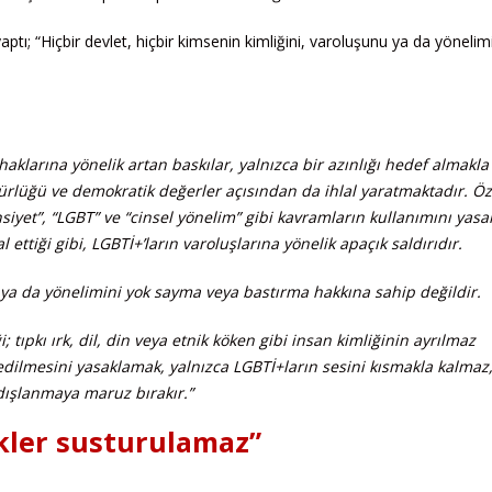
ı; “Hiçbir devlet, hiçbir kimsenin kimliğini, varoluşunu ya da yönelim
haklarına yönelik artan baskılar, yalnızca bir azınlığı hedef almakla
rlüğü ve demokratik değerler açısından da ihlal yaratmaktadır. Öze
nsiyet”, “LGBT” ve “cinsel yönelim” gibi kavramların kullanımını yas
ettiği gibi, LGBTİ+’ların varoluşlarına yönelik apaçık saldırıdır.
u ya da yönelimini yok sayma veya bastırma hakkına sahip değildir.
; tıpkı ırk, dil, din veya etnik köken gibi insan kimliğinin ayrılmaz
dilmesini yasaklamak, yalnızca LGBTİ+ların sesini kısmakla kalmaz,
ışlanmaya maruz bırakır.”
ikler susturulamaz”