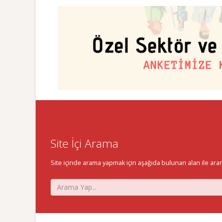
Site İçi Arama
Site içinde arama yapmak için aşağıda bulunan alan ile aramak 