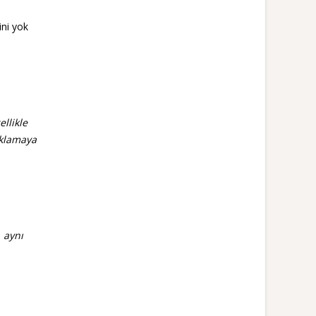
ini yok
llikle
aklamaya
 aynı