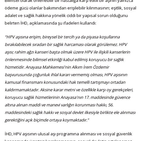
Bilimsel olarak önlenebilir bir hastalığa karşı etkili bir aşının yalnızca
ödeme gücü olanlar bakımından erişilebilir kılınmasının; eşitlik, sosyal
adalet ve sağlık hakkına yönelik ciddi bir yapısal sorun olduğunu
belirten İHD, açıklamasında şu ifadeleri kullandı:
“HPV aşısına erişim, bireysel bir tercih ya da piyasa koşullarına
bırakılabilecek sıradan bir sağlık harcaması olarak görülemez. HPV
aşısı; rahim ağzı kanseri başta olmak üzere HPV ile ilişkili kanserlerin
önlenmesinde bilimsel etkinliği kabul edilmiş koruyucu bir sağlık
hizmetidir. Anayasa Mahkemesi'nin Alkım İrem Özdemir
başvurusunda çoğunluk ihlal kararı vermemiş olması, HPV aşısının
kamusal finansmanı konusundaki hak temelli tartışmayı ortadan
kaldırmamaktadır. Aksine karar metni ve özellikle karşı oy gerekçeleri,
koruyucu sağlık hizmetlerinin Anayasa'nın 17. maddesinde güvence
altına alınan maddi ve manevi varlığın korunması hakkı, 56.
maddesindeki sağlık hakkı ve sosyal devlet ilkesiyle birlikte ele alınması
gerektiğini açık biçimde ortaya koymaktadır.”
İHD, HPV aşısının ulusal aşı programına alınması ve sosyal güvenlik