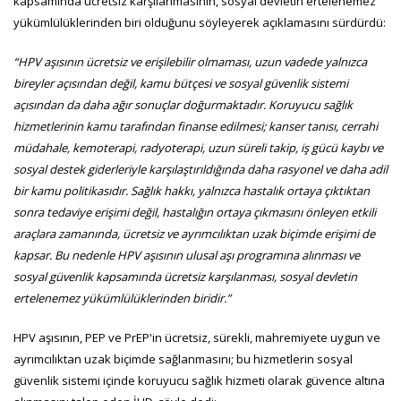
kapsamında ücretsiz karşılanmasının, sosyal devletin ertelenemez
yükümlülüklerinden biri olduğunu söyleyerek açıklamasını sürdürdü:
“HPV aşısının ücretsiz ve erişilebilir olmaması, uzun vadede yalnızca
bireyler açısından değil, kamu bütçesi ve sosyal güvenlik sistemi
açısından da daha ağır sonuçlar doğurmaktadır. Koruyucu sağlık
hizmetlerinin kamu tarafından finanse edilmesi; kanser tanısı, cerrahi
müdahale, kemoterapi, radyoterapi, uzun süreli takip, iş gücü kaybı ve
sosyal destek giderleriyle karşılaştırıldığında daha rasyonel ve daha adil
bir kamu politikasıdır. Sağlık hakkı, yalnızca hastalık ortaya çıktıktan
sonra tedaviye erişimi değil, hastalığın ortaya çıkmasını önleyen etkili
araçlara zamanında, ücretsiz ve ayrımcılıktan uzak biçimde erişimi de
kapsar. Bu nedenle HPV aşısının ulusal aşı programına alınması ve
sosyal güvenlik kapsamında ücretsiz karşılanması, sosyal devletin
ertelenemez yükümlülüklerinden biridir.”
HPV aşısının, PEP ve PrEP'in ücretsiz, sürekli, mahremiyete uygun ve
ayrımcılıktan uzak biçimde sağlanmasını; bu hizmetlerin sosyal
güvenlik sistemi içinde koruyucu sağlık hizmeti olarak güvence altına