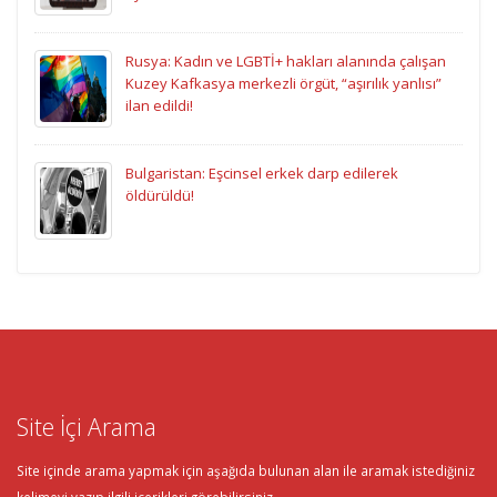
Rusya: Kadın ve LGBTİ+ hakları alanında çalışan
Kuzey Kafkasya merkezli örgüt, “aşırılık yanlısı”
ilan edildi!
Bulgaristan: Eşcinsel erkek darp edilerek
öldürüldü!
Site İçi Arama
Site içinde arama yapmak için aşağıda bulunan alan ile aramak istediğiniz