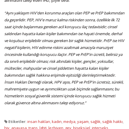
alınmasını talep eden İHD, şöyle dedi:
“Aynı yaklaşım HIV'den korunma araçları olan PEP ve PrEP bakımından
da geçerlidir. PEP, HIV'e maruz kalma riskinden sonra, özellikle ilk 72
saat içinde başlanması gereken acil koruyucu ilaç tedavisidir; cinsel
saldırıdan hayatta kalan kişiler bakımından ise hayati önemde, derhal
ve koşulsuz erişilebilir olması gereken bir sağlık hizmetidir. PrEP ise HIV
negatif kişilerin, HIV edinme riskini azaltmak amacıyla maruziyet
öncesinde kullandığı koruyucu ilaçtır. PEP ve PrEP'in ücretli, belirsiz ya
da sınırlı erişilebilir olması; risk altındaki kişiler, gençler, yoksullar,
mülteciler, mahpuslar ve cinsel şiddetten hayatta kalan kişiler
bakımından sağlık hakkına erişimde eşitsizliği derinleştirmektedir.
İnsan Hakları Derneği olarak, HPV aşısı, PEP ve PrEP'in ücretsiz, sürekli,
mahremiyete uygun ve ayrımcılıktan uzak biçimde sağlanmasını; bu
hizmetlerin sosyal güvenlik sistemi içinde koruyucu sağlık hizmeti
olarak güvence altına alınmasını talep ediyoruz.”
Etiketler:
insan hakları
,
kadın
,
medya
,
yaşam
,
sağlık
,
sağlık hakkı
,
hiv
,
anayasa
,
trans
,
lgbti
,
lezbiyen
,
gey
,
biseksüel
,
interseks