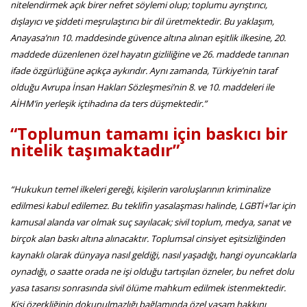
nitelendirmek açık birer nefret söylemi olup; toplumu ayrıştırıcı,
dışlayıcı ve şiddeti meşrulaştırıcı bir dil üretmektedir. Bu yaklaşım,
Anayasa’nın 10. maddesinde güvence altına alınan eşitlik ilkesine, 20.
maddede düzenlenen özel hayatın gizliliğine ve 26. maddede tanınan
ifade özgürlüğüne açıkça aykırıdır. Aynı zamanda, Türkiye’nin taraf
olduğu Avrupa İnsan Hakları Sözleşmesi’nin 8. ve 10. maddeleri ile
AİHM’in yerleşik içtihadına da ters düşmektedir.”
“Toplumun tamamı için baskıcı bir
nitelik taşımaktadır”
“Hukukun temel ilkeleri gereği, kişilerin varoluşlarının kriminalize
edilmesi kabul edilemez. Bu teklifin yasalaşması halinde, LGBTİ+’lar için
kamusal alanda var olmak suç sayılacak; sivil toplum, medya, sanat ve
birçok alan baskı altına alınacaktır. Toplumsal cinsiyet eşitsizliğinden
kaynaklı olarak dünyaya nasıl geldiği, nasıl yaşadığı, hangi oyuncaklarla
oynadığı, o saatte orada ne işi olduğu tartışılan özneler, bu nefret dolu
yasa tasarısı sonrasında sivil ölüme mahkum edilmek istenmektedir.
Kişi özerkliğinin dokunulmazlığı bağlamında özel yaşam hakkını