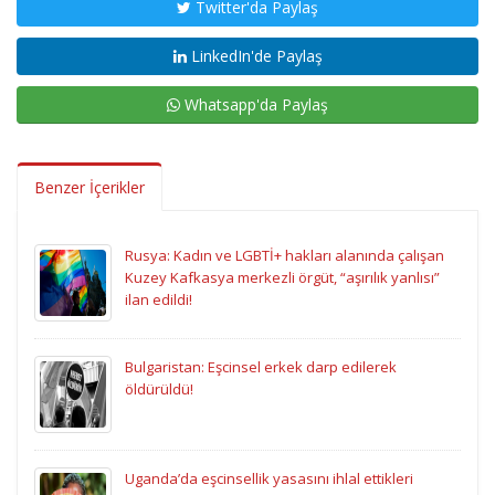
Twitter'da Paylaş
LinkedIn'de Paylaş
Whatsapp'da Paylaş
Benzer İçerikler
Rusya: Kadın ve LGBTİ+ hakları alanında çalışan
Kuzey Kafkasya merkezli örgüt, “aşırılık yanlısı”
ilan edildi!
Bulgaristan: Eşcinsel erkek darp edilerek
öldürüldü!
Uganda’da eşcinsellik yasasını ihlal ettikleri