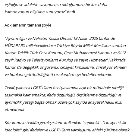
eşitliğin ve adaletin savunucusu olduğumuzu bir kez daha
kamuoyunun bilgisine sunuyoruz”
dedi.
Açıklamanın tamamı şöyle:
“Ayrımcılığın ve Nefretin Yasası Olmaz! 18 Nisan 2025 tarihinde
HÜDAPAR’lı milletvekillerince Türkiye Büyük Millet Meclisine sunulan
Kanun Teklifi; Türk Ceza Kanunu, Ceza Muhakemesi Kanunu ve 6112
sayılı Radyo ve Televizyonların Kuruluş ve Yayın Hizmetleri Hakkında
Kanun’da değişiklik öngörerek; cinsiyet kimliklerini, cinsel yönelimleri
ve bunların görünürlüğünü cezalandırmayı hedeflemektedir.
Teklif, yalnızca LGBTİ+’ların özel yaşamına açık bir müdahale niteliği
taşımakla kalmamakta; ifade özgürlüğü, örgütlenme özgürlüğü ve
ayrımcılık yasağı başta olmak üzere çok sayıda anayasal hakkı ihlal
etmektedir.
Söz konusu teklifin gerekçesinde kullanılan “sapkınlık”, “cinsiyetsizlik
ideolojisi” gibi ifadeler ve LGBTİ+’ların varoluşunu ahlaki çürüme olarak