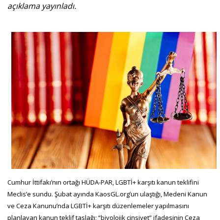
açıklama yayınladı.
Cumhur İttifakı’nın ortağı HÜDA-PAR, LGBTİ+ karşıtı kanun teklifini
Meclis’e sundu. Şubat ayında KaosGL.org’un ulaştığı, Medeni Kanun
ve Ceza Kanunu’nda LGBTİ+ karşıtı düzenlemeler yapılmasını
planlayan kanun teklif taslağı; “biyolojik cinsiyet” ifadesinin Ceza