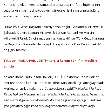
Kanunu’na eklenmesini, kamusal alanda LGBTİ+ ifade biçimlerinin
cezalandırılmasını, cinsiyet uyum sürecine ilişkin yasal prosedürlerin
zorlaşmasını öngörüyordu.
HÜDA-PAR Genel Başkanı Zekeriya Yapıcıoğlu, Gaziantep Milletvekili
Şahzade Demir, Batman Milletvekili Serkan Ramanlı ve Mersin
Milletvekili Faruk Dinç’in imzasını taşıyan teklif ise “Türk Ceza Kanunu
ve Diğer Bazı Kanunlarda Değişiklik Yapılmasına Dair Kanun Teklifi”
başlığını taşıyor.
Tıklayın- HÜDA-PAR, LGBTİ+ karşıtı kanun teklifini Meclis’e
sundu
Ankara Barosu’nun İnsan Hakları, LGBTİ+ Hakları ve Kadın Hakları
merkezleri söz konusu kanun teklifine karşı ortak açıklama yayınladı.
Merkezler, açıklamalarında
“Ankara Barosu LGBTİ+ Hakları Merkezi,
Kadın Hakları Merkezi ve İnsan Hakları Merkezi olarak; insan haklarına,
eşit yurttaşlığa ve hukuk devleti ilkesine bağlılığımız gereği bu teklifin
geri çekilmesi çağrısında bulunuyor; nefretin ve ayrımcılığın değil,