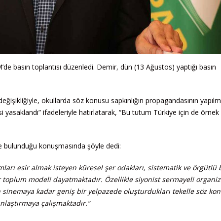
basın toplantısı düzenledi. Demir, dün (13 Ağustos) yaptığı basın
eğişikliğiyle, okullarda söz konusu sapkınlığın propagandasının yapılm
 yasaklandı” ifadeleriyle hatırlatarak, “Bu tutum Türkiye için de örnek
de bulunduğu konuşmasında şöyle dedi:
ları esir almak isteyen küresel şer odakları, sistematik ve örgütlü 
 bir toplum modeli dayatmaktadır. Özellikle siyonist sermayeli organi
n sinemaya kadar geniş bir yelpazede oluşturdukları tekelle söz ko
nlaştırmaya çalışmaktadır.”