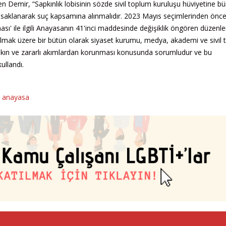
n Demir, “Sapkınlık lobisinin sözde sivil toplum kuruluşu hüviyetine b
yasaklanarak suç kapsamına alınmalıdır. 2023 Mayıs seçimlerinden önc
sı' ile ilgili Anayasanın 41'inci maddesinde değişiklik öngören düzenl
 olmak üzere bir bütün olarak siyaset kurumu, medya, akademi ve sivil
 sapkın ve zararlı akımlardan korunması konusunda sorumludur ve bu
ullandı.
,
anayasa