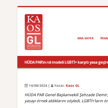
ANA SAYFA
INSA
HÜDA PAR’ın rol modeli LGBTİ+ karşıtı yasa geçir
14/08/2024 |
Yazar:
Kaos GL
HÜDA PAR Genel Başkanvekili Şehzade Demir, T
yasayı örnek aldıklarını söyledi, LGBTİ+’ların