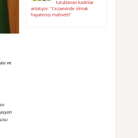
tutuklanan kadınlar
anlatıyor: “Cezaevinde olmak
hayatımızı mahvetti”
ası ve
bir
zasyon
nusu