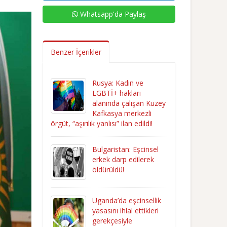
Whatsapp'da Paylaş
Benzer İçerikler
Rusya: Kadın ve
LGBTİ+ hakları
alanında çalışan Kuzey
Kafkasya merkezli
örgüt, “aşırılık yanlısı” ilan edildi!
Bulgaristan: Eşcinsel
erkek darp edilerek
öldürüldü!
Uganda’da eşcinsellik
yasasını ihlal ettikleri
gerekçesiyle