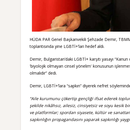
HÜDA PAR Genel Başkanvekili Şehzade Demir, TBMM’de 
toplantısında yine LGBTİ+’ları hedef aldı.
Demir, Bulgaristan’daki LGBTİ+ karşıtı yasayı “Kanun d
'biyolojik olmayan cinsel yönelim' konusunun işlenmesi
olmalıdır” dedi.
Demir, LGBTİ+’lara “sapkın” diyerek nefret söylemin
“Aile kurumunu çökertip gençliği ifsat ederek toplum
şekilde nikâhsız, ailesiz, cinsiyetsiz ve soyu kesik
ve platformlar; spordan siyasete, kültür ve sanatta
sapkınlığın propagandasını yaparak sapkınlığı yaygı