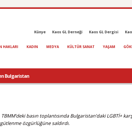
Künye
Kaos GL Derneği
Kaos GL Dergisi
Kao
N HAKLARI
KADIN
MEDYA
KÜLTÜR SANAT
YAŞAM
GÖK
en Bulgaristan
BMM’deki basın toplantısında Bulgaristan’daki LGBTİ+ karş
 örgütlenme özgürlüğüne saldırdı.