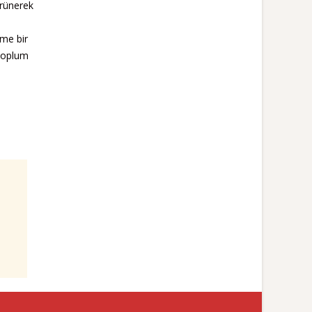
ürünerek
e
eme bir
 toplum