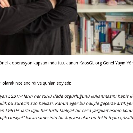
 yönelik operasyon kapsamında tutuklanan KaosGL.org Genel Yayın Y
 olarak nitelendirdi ve şunları söyledi:
ıyan LGBTİ+’ ların her türlü ifade özgürlüğünü kullanmasını hapis il
ıllık bu sürecin son halkası. Kanun eğer bu haliyle geçerse artık yer
 LGBTİ+’ larla ilgili her türlü faaliyet bir ceza yargılamasının kon
ik cinsiyet” kararnamesinin bir kopyası olan bu teklif toplu gözaltı