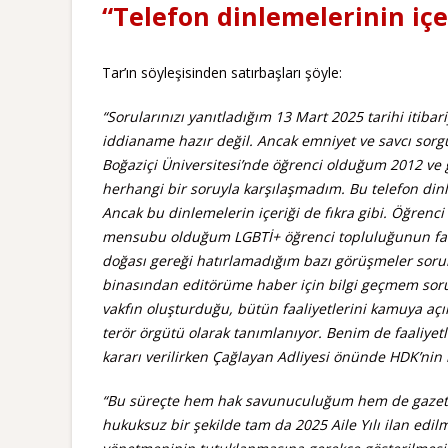
“Telefon dinlemelerinin içer
Tar’ın söyleşisinden satırbaşları şöyle:
“Sorularınızı yanıtladığım 13 Mart 2025 tarihi iti
iddianame hazır değil. Ancak emniyet ve savcı sorg
Boğaziçi Üniversitesi’nde öğrenci olduğum 2012 ve g
herhangi bir soruyla karşılaşmadım. Bu telefon di
Ancak bu dinlemelerin içeriği de fıkra gibi. Öğre
mensubu olduğum LGBTİ+ öğrenci topluluğunun faaliye
doğası gereği hatırlamadığım bazı görüşmeler soruldu.
binasından editörüme haber için bilgi geçmem sorul
vakfın oluşturduğu, bütün faaliyetlerini kamuya açı
terör örgütü olarak tanımlanıyor. Benim de faaliye
kararı verilirken Çağlayan Adliyesi önünde HDK’nin b
“Bu süreçte hem hak savunuculuğum hem de gazeteci
hukuksuz bir şekilde tam da 2025 Aile Yılı ilan edi