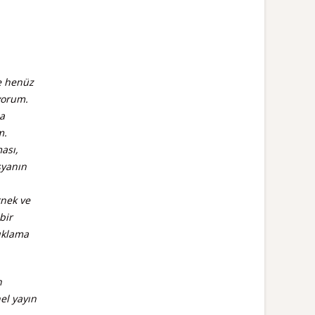
Ve henüz
yorum.
da
m.
ası,
şyanın
rnek ve
bir
tuklama
n
el yayın