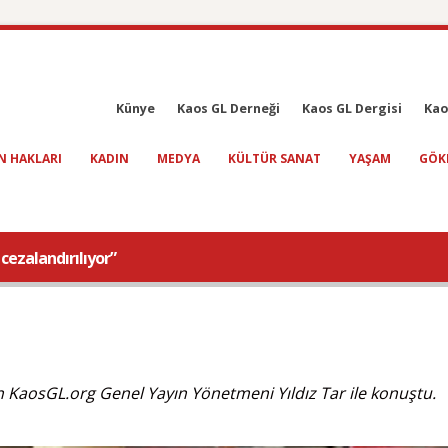
Künye
Kaos GL Derneği
Kaos GL Dergisi
Kao
N HAKLARI
KADIN
MEDYA
KÜLTÜR SANAT
YAŞAM
GÖK
ezalandırılıyor”
 KaosGL.org Genel Yayın Yönetmeni Yıldız Tar ile konuştu.