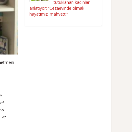
tutuklanan kadınlar
anlatıyor: “Cezaevinde olmak
hayatımızı mahvetti”
önetmeni
e
el
usu
 ve