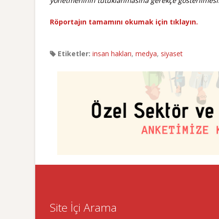
yönetmeninin tutuklanmasına gerekçe gösterilmesin
Röportajın tamamını okumak için tıklayın.
Etiketler:
insan hakları
,
medya
,
siyaset
Site İçi Arama