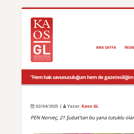
ANA SAYFA
INSA
“Hem hak savunuculuğum hem de gazeteciliğim c
02/04/2025 |
Yazar:
Kaos GL
PEN Norveç, 21 Şubat’tan bu yana tutuklu olan