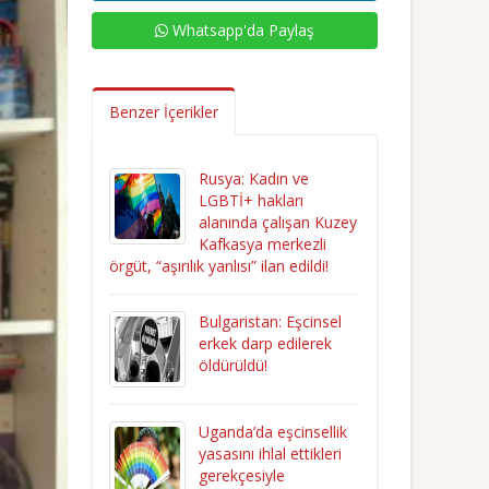
Whatsapp'da Paylaş
Benzer İçerikler
Rusya: Kadın ve
LGBTİ+ hakları
alanında çalışan Kuzey
Kafkasya merkezli
örgüt, “aşırılık yanlısı” ilan edildi!
Bulgaristan: Eşcinsel
erkek darp edilerek
öldürüldü!
Uganda’da eşcinsellik
yasasını ihlal ettikleri
gerekçesiyle