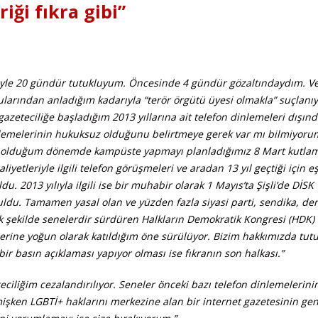
iği fıkra gibi”
bariyle 20 gündür tutukluyum. Öncesinde 4 gündür gözaltındaydım. 
ularından anladığım kadarıyla “terör örgütü üyesi olmakla” suçlanı
azeteciliğe başladığım 2013 yıllarına ait telefon dinlemeleri dışın
nlemelerinin hukuksuz olduğunu belirtmeye gerek var mı bilmiyoru
nci olduğum dönemde kampüste yapmayı planladığımız 8 Mart kutlam
tleriyle ilgili telefon görüşmeleri ve aradan 13 yıl geçtiği için e
 2013 yılıyla ilgili ise bir muhabir olarak 1 Mayıs’ta Şişli’de DİSK
du. Tamamen yasal olan ve yüzden fazla siyasi parti, sendika, de
k şekilde senelerdir sürdüren Halkların Demokratik Kongresi (HDK) 
tlerine yoğun olarak katıldığım öne sürülüyor. Bizim hakkımızda tu
ir basın açıklaması yapıyor olması ise fıkranın son halkası.”
liğim cezalandırılıyor. Seneler önceki bazı telefon dinlemelerini
lmişken LGBTİ+ haklarını merkezine alan bir internet gazetesinin gen