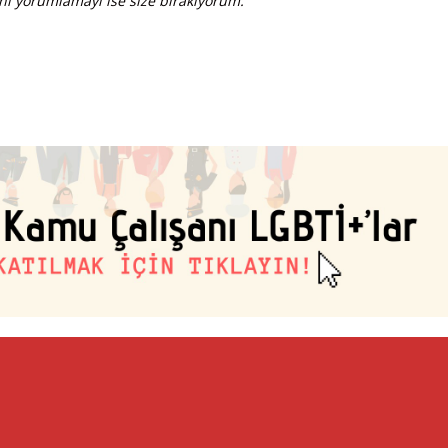
i yorumlamayı ise size bırakıyorum.”