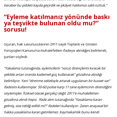
beraber bu şiddeti kayda geçirdik ve şikâyet hakkımızı saklı tuttuk.”
“Eyleme katılmanız yönünde baskı
ya teşvikte bulunan oldu mu?”
sorusu!
Uçuran, hak savunucularının 2911 sayılı Toplantı ve Gösteri
Yürüyüşleri Kanunu’na muhalefetten ifadeye alındığını belirterek,
şunları söyledi:
“Yakalama tutanağında, eylemcilerin “vücut dirençlerini kıracak bir
şekilde artan oranda kademeli güç kullanarak” gözaltına alındığı
belirtiliyor. Yani “direnme sebebiyle artarak uygulanan bir kuvvet var”
ifadesini kullanmışlar. 50-60 polise karşı 11 tane eylemcinin direndiğini
söylemişler, fiziksel olarak gerçekçi değil. 2911’e muhalefetten
gözaltına alındı hepsi. İfade alım tutanağında “Yasaklama kararı
gelmiş, size tebliğ edildi mi?” ifadeleri kullanılıyor. Zaten anayasal bir
hakka yasaklama kararı getirilemez. Kaymakamlık bunu kendi