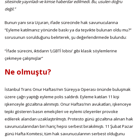
sitesinde yayınladı ve kimse haberdar edilmedi. Bu, usulen doğru
değil.”
Bunun yanı sıra Uçuran, ifade sürecinde hak savunucularına
“Eyleme katılmanız yönünde baskı ya da teşvikte bulunan oldu mu?”
sorusunun sorulduğunu belirterek, şu değerlendirmede bulundu:
“İfade sürecini, iktidarın ‘LGBTİ lobisi’ gibi klasik söylemlerine
çekmeye çalışmışlar”
Ne olmuştu?
İstanbul Trans Onur Haftası’nın Süreyya Operası önünde buluşmak
üzere çağrı yaptığı eyleme polis saldırdı. Eyleme katılan 11 kişi
işkenceyle gözaltına alınmıştı. Onur Haftası’nın avukatları, işkenceye
tepki gösteren basın emekçileri ve eylemi izleyenler provoke
edilerek alandan uzaklaştırılmıştı. Protesto günü gözaltına alınan hak
savunucularından biri hariç hepsi serbest bırakılmıştı. 11 Şubat Pazar
günü Hafta Komitesi, tüm hak savunucularının serbest olduğunu