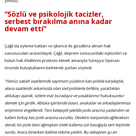
yorucu.”
“Sözlü ve psikolojik tacizler,
serbest bırakılma anına kadar
devam etti”
Çağıl da eyleme katılan ve işkence ile gözaltına alınan hak
savunucuları arasındaydı. Çağıl, deprem sonucundaki eşitsizleri ve
bütün hak ihlallerini protesto etmek amacıyla Süreyya Operası
önünde buluştuklarını belirterek şunları söyledi:
“Henüz sabah saatlerinde sayımızın yüzlerce katı polisle karşılaştık,
alana saatlerdir arkamızda olan sivil polislerle birlikte, yarattıkları
ablukayı aşarak, sizlere inat buradayız ve yasaklarınız hukuksuzdur
demek için girdik. Abluka içerisinde basın, avukatlar ve arkadaşlarımıza
erişimimiz engellendi. Ters kelepçeli şekilde polis aracına yaslandım ve
kafam birkaç kez polis aracına vuruldu. Devletin karşısında eğileceksin
dendi, bir polis beni eğmişken öteki kafama üst bacağıyla sert biçimde
vurdu. Araca binerken belime tekme yedim. Bu sebepten şu an