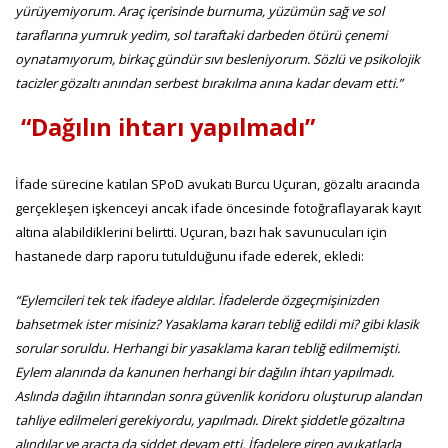
yürüyemiyorum. Araç içerisinde burnuma, yüzümün sağ ve sol
taraflarına yumruk yedim, sol taraftaki darbeden ötürü çenemi
oynatamıyorum, birkaç gündür sıvı besleniyorum. Sözlü ve psikolojik
tacizler gözaltı anından serbest bırakılma anına kadar devam etti.”
“Dağılın ihtarı yapılmadı”
İfade sürecine katılan SPoD avukatı Burcu Uçuran, gözaltı aracında
gerçekleşen işkenceyi ancak ifade öncesinde fotoğraflayarak kayıt
altına alabildiklerini belirtti. Uçuran, bazı hak savunucuları için
hastanede darp raporu tutulduğunu ifade ederek, ekledi:
“Eylemcileri tek tek ifadeye aldılar. İfadelerde özgeçmişinizden
bahsetmek ister misiniz? Yasaklama kararı tebliğ edildi mi? gibi klasik
sorular soruldu. Herhangi bir yasaklama kararı tebliğ edilmemişti.
Eylem alanında da kanunen herhangi bir dağılın ihtarı yapılmadı.
Aslında dağılın ihtarından sonra güvenlik koridoru oluşturup alandan
tahliye edilmeleri gerekiyordu, yapılmadı. Direkt şiddetle gözaltına
alındılar ve araçta da şiddet devam etti. İfadelere giren avukatlarla