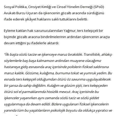
Sosyal Politika, Cinsiyet Kimliği ve Cinsel Yönelim Derneği (SPoD)
Avukatı Burcu Uçuran da işkencenin gözaltı aracında sürdüğünü
ifade ederek şikâyet haklarını saklı tuttuklarını belirtti.
Eyleme katılan hak savunucularından Yağmur, ters kelepçeli bir
biçimde gözaltı aracına bindirilmelerinin ardından işkencenin araçta
devam ettiğini şu ifadelerle aktardı:
“İlk başta sözlü tacize ve işkenceye maruz bırakıldık. Transfobik, ahlakçı
söylemlerle baş başa kalmamızın ardından muayene olacağımız
hastaneye gidiş esnasında araç içerisinde polislerin fiziksel saldırısına
maruz kaldık. Gözüme, kulağıma, burnuma tokat ve yumruk yedim. Bu
esnada ters kelepçeli olduğumdan ötürü öz savunma uygulayabilecek
bir şansa da sahip değildim. Kulağım ve gözüm şişti, ters kelepçeden
ötürü sol el parmaklarımda hissizlik mevcut. Araç içerisinde bu
işkenceler yaşanırken aynı zamanda sözlü taciz ve sözlü şiddet
uygulanmaya da devam edildi. Bizlere uygulanan fiziksel işkencelerin
yanında tüm bu yaşatılanların psikolojik boyutu da oldukça yıpratıcı ve