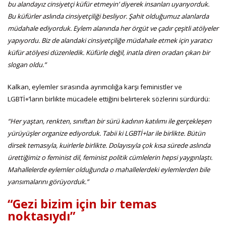
bu alandayız cinsiyetçi küfür etmeyin’ diyerek insanları uyarıyorduk.
Bu küfürler aslında cinsiyetçiliği besliyor. Şahit olduğumuz alanlarda
müdahale ediyorduk. Eylem alanında her örgüt ve çadır çeşitli atölyeler
yapıyordu. Biz de alandaki cinsiyetçiliğe müdahale etmek için yaratıcı
küfür atölyesi düzenledik. Küfürle değil, inatla diren oradan çıkan bir
slogan oldu.”
Kalkan, eylemler sırasında ayrımcılığa karşı feministler ve
LGBTİ+’ların birlikte mücadele ettiğini belirterek sözlerini sürdürdü:
“Her yaştan, renkten, sınıftan bir sürü kadının katılımı ile gerçekleşen
yürüyüşler organize ediyorduk. Tabii ki LGBTİ+lar ile birlikte. Bütün
dirsek temasıyla, kuirlerle birlikte. Dolayısıyla çok kısa sürede aslında
ürettiğimiz o feminist dil, feminist politik cümlelerin hepsi yaygınlaştı.
Mahallelerde eylemler olduğunda o mahallelerdeki eylemlerden bile
yansımalarını görüyorduk.”
“Gezi bizim için bir temas
noktasıydı”