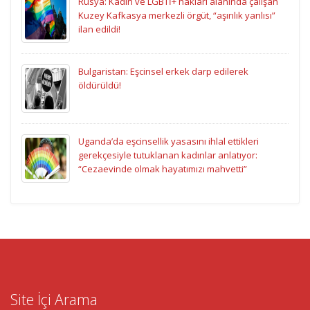
Rusya: Kadın ve LGBTİ+ hakları alanında çalışan
Kuzey Kafkasya merkezli örgüt, “aşırılık yanlısı”
ilan edildi!
Bulgaristan: Eşcinsel erkek darp edilerek
öldürüldü!
Uganda’da eşcinsellik yasasını ihlal ettikleri
gerekçesiyle tutuklanan kadınlar anlatıyor:
“Cezaevinde olmak hayatımızı mahvetti”
Site İçi Arama