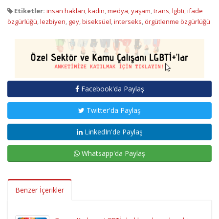
Etiketler:
insan hakları
,
kadın
,
medya
,
yaşam
,
trans
,
lgbti
,
ifade
özgürlüğü
,
lezbiyen
,
gey
,
biseksüel
,
interseks
,
örgütlenme özgürlüğü
Facebook'da Paylaş
Twitter'da Paylaş
LinkedIn'de Paylaş
Whatsapp'da Paylaş
Benzer İçerikler