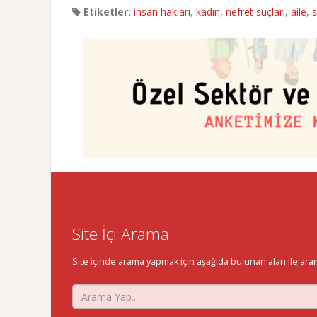
Etiketler:
insan hakları
,
kadın
,
nefret suçları
,
aile
,
s
Site İçi Arama
Site içinde arama yapmak için aşağıda bulunan alan ile aramak 