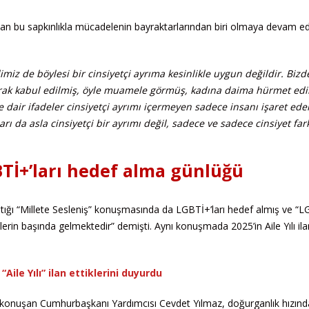
kan bu sapkınlıkla mücadelenin bayraktarlarından biri olmaya devam ed
miz de böylesi bir cinsiyetçi ayrıma kesinlikle uygun değildir. Bizd
arak kabul edilmiş, öyle muamele görmüş, kadına daima hürmet edil
dair ifadeler cinsiyetçi ayrımı içermeyen sadece insanı işaret ede
 da asla cinsiyetçi bir ayrımı değil, sadece ve sadece cinsiyet far
GBTİ+’ları hedef alma günlüğü
ptığı “Millete Sesleniş” konuşmasında da LGBTİ+’ları hedef almış ve “
tlerin başında gelmektedir” demişti. Aynı konuşmada 2025’in Aile Yılı ila
“Aile Yılı” ilan ettiklerini duyurdu
da konuşan Cumhurbaşkanı Yardımcısı Cevdet Yılmaz, doğurganlık hızınd