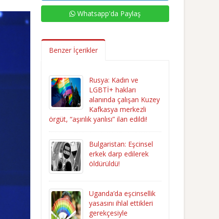
Whatsapp'da Paylaş
Benzer İçerikler
Rusya: Kadın ve
LGBTİ+ hakları
alanında çalışan Kuzey
Kafkasya merkezli
örgüt, “aşırılık yanlısı” ilan edildi!
Bulgaristan: Eşcinsel
erkek darp edilerek
öldürüldü!
Uganda’da eşcinsellik
yasasını ihlal ettikleri
gerekçesiyle