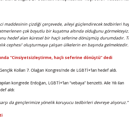
ci maddesinin çizdiği çerçevede, aileyi güçlendirecek tedbirleri ha
katmerlenen çok boyutlu bir kuşatma altında olduğunu görmekteyiz.
rumunu hedef alan küresel bir haçlı seferine dönüşmüş durumdadır. T
sanlık cephesi' oluşturmaya çalışan ülkelerin en başında gelmektedir.
ında “Cinsiyetsizleştirme, haçlı seferine dönüştü” dedi
ençlik Kolları 7. Olağan Kongresi'nde de LGBTİ+’ları hedef aldı.
apılan kongrede Erdoğan, LGBTİ+’ları “vebaya” benzetti. Aile Yılı ilan
ef aldı:
rşı da gençlerimize yönelik koruyucu tedbirleri devreye alıyoruz.”
ti