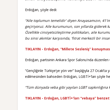
Erdoğan, şöyle dedi:
“Aile toplumun temelidir' diyen Anayasamızın, 41'in
geçiriyoruz. Aile kurumunun, son yıllarda giderek 
Özellikle cinsiyetsizleştirme politikaları, aile ku
bu sinsi akımlar karşısında, 'fıtrat merkezli bir in
TIKLAYIN - Erdoğan, “Millete Sesleniş” konuşmas
Erdoğan, partisinin Ankara Spor Salonu'nda düzenlen G
“Gençliğinle Türkiye’ye yön ver” başlığıyla 27 Ocak’ta y
edilmesinden bahseden Erdoğan, LGBTİ+’ları şöyle hed
“Tüm dünyada veba gibi yayılan LGBT sapkınlığına ka
TIKLAYIN - Erdoğan, LGBTİ+’ları “vebaya” benzet