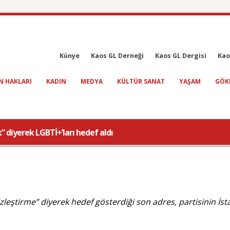
Künye
Kaos GL Derneği
Kaos GL Dergisi
Kao
N HAKLARI
KADIN
MEDYA
KÜLTÜR SANAT
YAŞAM
GÖK
” diyerek LGBTİ+’ları hedef aldı
izleştirme” diyerek hedef gösterdiği son adres, partisinin İsta