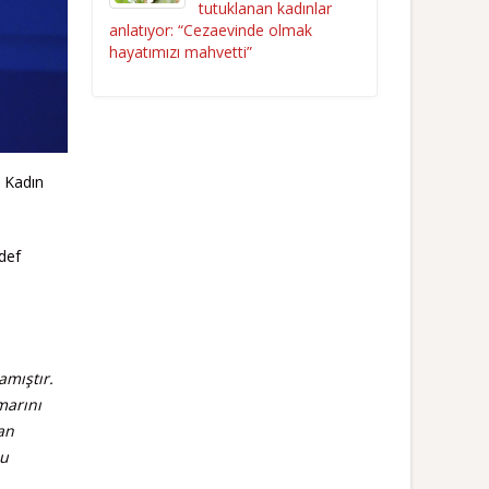
tutuklanan kadınlar
anlatıyor: “Cezaevinde olmak
hayatımızı mahvetti”
l Kadın
def
amıştır.
marını
an
bu