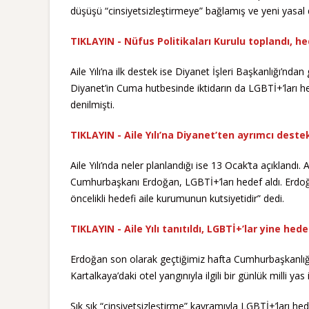
düşüşü “cinsiyetsizleştirmeye” bağlamış ve yeni yasal 
TIKLAYIN - Nüfus Politikaları Kurulu toplandı, he
Aile Yılı’na ilk destek ise Diyanet İşleri Başkanlığı’n
Diyanet’in Cuma hutbesinde iktidarın da LGBTİ+’ları hede
denilmişti.
TIKLAYIN - Aile Yılı’na Diyanet’ten ayrımcı dest
Aile Yılı’nda neler planlandığı ise 13 Ocak’ta açıklandı
Cumhurbaşkanı Erdoğan, LGBTİ+’ları hedef aldı. Erdoğan,
öncelikli hedefi aile kurumunun kutsiyetidir” dedi.
TIKLAYIN - Aile Yılı tanıtıldı, LGBTİ+’lar yine he
Erdoğan son olarak geçtiğimiz hafta Cumhurbaşkanlığı
Kartalkaya’daki otel yangınıyla ilgili bir günlük milli yas
Sık sık “cinsiyetsizleştirme” kavramıyla LGBTİ+’ları he