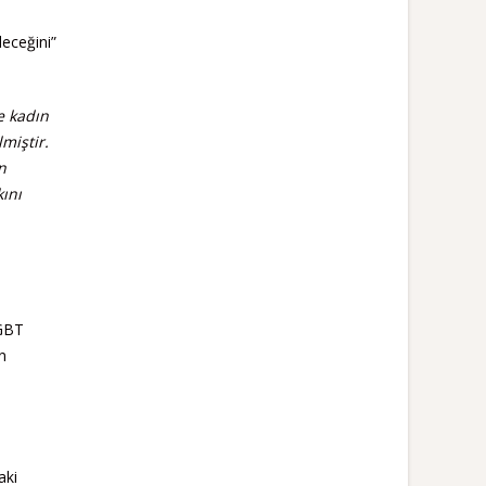
eceğini”
e kadın
miştir.
n
kını
LGBT
n
aki