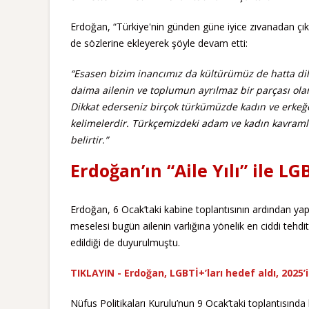
Erdoğan, “Türkiye'nin günden güne iyice zıvanadan çı
de sözlerine ekleyerek şöyle devam etti:
“Esasen bizim inancımız da kültürümüz de hatta dili
daima ailenin ve toplumun ayrılmaz bir parçası ol
Dikkat ederseniz birçok türkümüzde kadın ve erkeğe 
kelimelerdir. Türkçemizdeki adam ve kadın kavramları
belirtir.”
Erdoğan’ın “Aile Yılı” ile L
Erdoğan, 6 Ocak’taki kabine toplantısının ardından ya
meselesi bugün ailenin varlığına yönelik en ciddi tehdi
edildiği de duyurulmuştu.
TIKLAYIN - Erdoğan, LGBTİ+’ları hedef aldı, 2025’i 
Nüfus Politikaları Kurulu’nun 9 Ocak’taki toplantısın