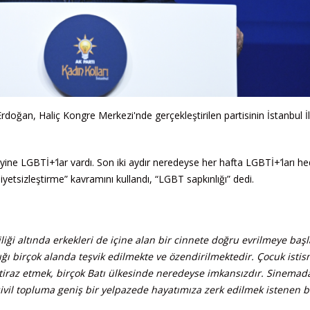
ğan, Haliç Kongre Merkezi'nde gerçekleştirilen partisinin İstanbul İ
ine LGBTİ+’lar vardı. Son iki aydır neredeyse her hafta LGBTİ+’ları he
yetsizleştirme” kavramını kullandı, “LGBT sapkınlığı” dedi.
iği altında erkekleri de içine alan bir cinnete doğru evrilmeye başl
ğı birçok alanda teşvik edilmekte ve özendirilmektedir. Çocuk istis
itiraz etmek, birçok Batı ülkesinde neredeyse imkansızdır. Sinemad
sivil topluma geniş bir yelpazede hayatımıza zerk edilmek istenen 