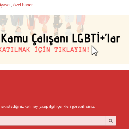
iyaset
,
özel haber
istediğiniz kelimeyi yazıp ilgili içerikleri görebilirsiniz.