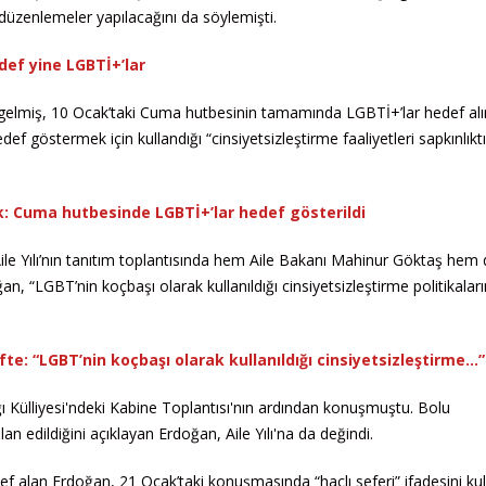
düzenlemeler yapılacağını da söylemişti.
def yine LGBTİ+’lar
dan gelmiş, 10 Ocak’taki Cuma hutbesinin tamamında LGBTİ+’lar hedef alı
f göstermek için kullandığı “cinsiyetsizleştirme faaliyetleri sapkınlıktı
ek: Cuma hutbesinde LGBTİ+’lar hedef gösterildi
. Aile Yılı’nın tanıtım toplantısında hem Aile Bakanı Mahinur Göktaş hem
 “LGBT’nin koçbaşı olarak kullanıldığı cinsiyetsizleştirme politikaları
defte: “LGBT’nin koçbaşı olarak kullanıldığı cinsiyetsizleştirme…”
 Külliyesi'ndeki Kabine Toplantısı'nın ardından konuşmuştu. Bolu
 ilan edildiğini açıklayan Erdoğan, Aile Yılı'na da değindi.
def alan Erdoğan, 21 Ocak’taki konuşmasında “haçlı seferi” ifadesini kul