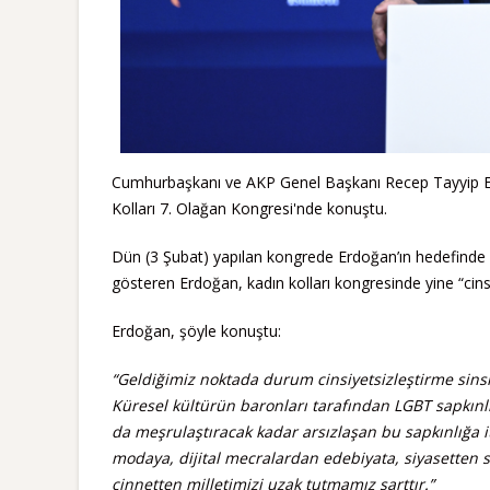
Cumhurbaşkanı ve AKP Genel Başkanı Recep Tayyip Erdo
Kolları 7. Olağan Kongresi'nde konuştu.
Dün (3 Şubat) yapılan kongrede Erdoğan’ın hedefinde y
gösteren Erdoğan, kadın kolları kongresinde yine “cinsi
Erdoğan, şöyle konuştu:
“Geldiğimiz noktada durum cinsiyetsizleştirme sinsil
Küresel kültürün baronları tarafından LGBT sapkınlı
da meşrulaştıracak kadar arsızlaşan bu sapkınlığa 
modaya, dijital mecralardan edebiyata, siyasetten 
cinnetten milletimizi uzak tutmamız şarttır.”