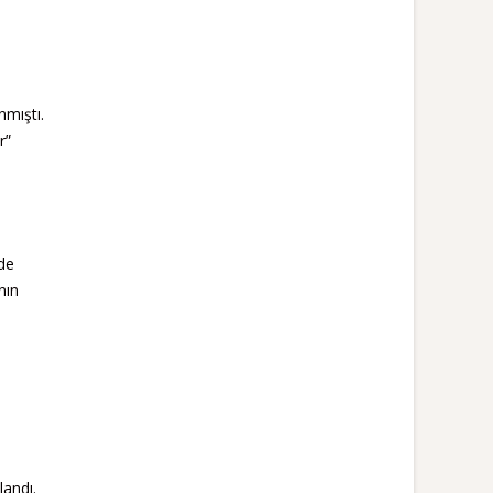
nmıştı.
r”
 de
nın
landı.