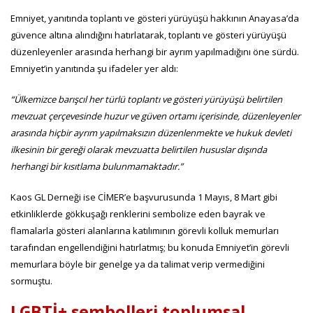
Emniyet, yanıtında toplantı ve gösteri yürüyüşü hakkının Anayasa’da
güvence altına alındığını hatırlatarak, toplantı ve gösteri yürüyüşü
düzenleyenler arasında herhangi bir ayrım yapılmadığını öne sürdü.
Emniyet’in yanıtında şu ifadeler yer aldı:
“Ülkemizce barışcıl her türlü toplantı ve gösteri yürüyüşü belirtilen
mevzuat çerçevesinde huzur ve güven ortamı içerisinde, düzenleyenler
arasında hiçbir ayrım yapılmaksızın düzenlenmekte ve hukuk devleti
ilkesinin bir gereği olarak mevzuatta belirtilen hususlar dışında
herhangi bir kısıtlama bulunmamaktadır.”
Kaos GL Derneği ise CİMER’e başvurusunda 1 Mayıs, 8 Mart gibi
etkinliklerde gökkuşağı renklerini sembolize eden bayrak ve
flamalarla gösteri alanlarına katılımının görevli kolluk memurları
tarafından engellendiğini hatırlatmış; bu konuda Emniyet’in görevli
memurlara böyle bir genelge ya da talimat verip vermediğini
sormuştu.
LGBTİ+ sembolleri toplumsal