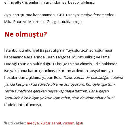
emniyetteki işlemlerinin ardından serbest bırakılmıştı.
Aynı soruşturma kapsamında LGBTİ+ sosyal medya fenomenleri
Mika Raun ve Mükremin Gezgin tutuklanmıştı.
Ne olmuştu?
İstanbul Cumhuriyet Başsavcılığı’nın “uyuşturucu” soruşturması
kapsamında aralarında Kaan Tangöze, Murat Dalkılıç ve İsmail
Hacıoğlu’nun da bulunduğu 17 kişi gözaltına alınmış, Edis hakkında
ise yakalama kararı çıkarılmıştı. Kararın ardından sosyal medya
hesabından açıklama yapan Edis,
“Uzun zamandır planladığım tatilimi
yarıda kesip en kısa sürede ülkeme dönüyorum. Konuyla ilgili tüm
resmi süreçlerde gereken neyse yapmaya hazırım. Bahsi geçen
konularla hiçbir ilgim yoktur. İçim rahat, sizin de içiniz rahat olsun”
ifadelerini kullanmıştı.
Etiketler:
medya
,
kültür sanat
,
yaşam
,
lgbti