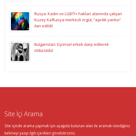
Rusya: Kadın ve LGBTİ+ hakları alanında çalışan
Kuzey Kafkasya merkezli örgüt, “aşırılık yanlısı”
ilan edildi!
Bulgaristan: Eşcinsel erkek darp edilerek
öldürüldü!
Site İçi Arama
Site içinde arama yapmak için aşağıda bulunan alan ile aramak istediğiniz
kelimeyi yazıp ilgili içerikleri görebilirsiniz.