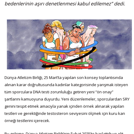
bedenlerinin aşırı denetlenmesi kabul edilemez” dedi.
Dünya Atletizm Birliği, 25 Mart’ta yapılan son konsey toplantısında
alınan karar doğrultusunda kadınlar kategorisinde yarışmak isteyen
tüm sporculara DNA testi zorunluluğu getiren yeni “ön onay”
şartlarını kamuoyuna duyurdu. Yeni düzenlemeler, sporculardan SRY
genini tespit etmek amacıyla yanak içinden örnek alınarak yapılan
testleri ve gerektiğinde testosteron seviyesini ölçmek için kuru kan
örneği testlerini içerecek.
Bu gelişme, Dünya Atletizm Birliği’nin Şubat 2025’te başlattığı ve elit