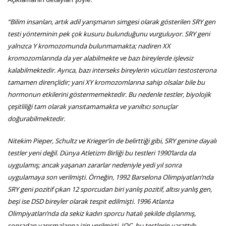
“Bilim insanları, artık adil yarışmanın simgesi olarak gösterilen SRY gen
testi yönteminin pek çok kusuru bulunduğunu vurguluyor. SRY geni
yalnızca Y kromozomunda bulunmamakta; nadiren XX
kromozomlarında da yer alabilmekte ve bazı bireylerde işlevsiz
kalabilmektedir. Ayrıca, bazı interseks bireylerin vücutları testosterona
tamamen dirençlidir; yani XY kromozomlarına sahip olsalar bile bu
hormonun etkilerini göstermemektedir. Bu nedenle testler, biyolojik
çeşitliliği tam olarak yansıtamamakta ve yanıltıcı sonuçlar
doğurabilmektedir.
Nitekim Pieper, Schultz ve Krieger’in de belirttiği gibi, SRY genine dayalı
testler yeni değil. Dünya Atletizm Birliği bu testleri 1990’larda da
uygulamış; ancak yaşanan zararlar nedeniyle yedi yıl sonra
uygulamaya son verilmişti. Örneğin, 1992 Barselona Olimpiyatları’nda
SRY geni pozitif çıkan 12 sporcudan biri yanlış pozitif, altısı yanlış gen,
beşi ise DSD bireyler olarak tespit edilmişti. 1996 Atlanta
Olimpiyatları’nda da sekiz kadın sporcu hatalı şekilde dışlanmış,
sonradan yarışmalarına izin verilmişti. IOC, bu testlerin yarattığı