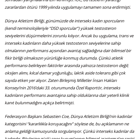
zararlardan ötürü 1999 yılında uygulamayı tamamen sona erdirmişti.
Dünya Atletizm Birliği, günümüzde de interseks kadın sporcuların
(kendi terminolojileriyle “DSD sporcular”) yüksek testosteron
seviyelerini düşürmelerini zorunlu kılıyor. Ancak bu uygulama, trans ve
interseks kadınların daha yüksek testosteron seviyelerine sahip
olmalarının performans açısından avantaj sağladığına dair bilimsel bir
fikir birliği olmaksızın yürürlüğe konmuş durumda. Çünkü atletik
performansı belirleyen faktörler arasında yalnızca testosteron değil;
oksijen alımı, kılcal damar yoğunluğu, laktik aside tolerans gibi çok
sayıda etken yer alıyor. Zaten Birleşmiş Milletler İnsan Hakları
Konseyi’nin 2016’daki 33. oturumunda Özel Raportör, interseks
kadınların performans avantajına sahip olduklarına dair yeterli klinik
kanıt bulunmadığını açıkça belirtmişti.
Federasyon Başkanı Sebastien Coe, Dünya Atletizm Birliği’nin kadınlar
kategorisini “kararlılıkla koruyacağını” söylese de, bu açıklamanın ne
anlama geldiği kamuoyunda sorgulanıyor. Çünkü interseks kadınlar da
kadındır. Böylesine güçlü spor kurumlarının bilimsel araştırmaları seçici