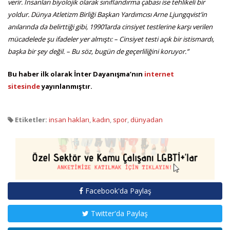
verir. İnsanları biyolojik olarak sınıflandırma çabası ise tehlikeli bir
yoldur. Dünya Atletizm Birliği Başkan Yardımcısı Arne Ljungqvist’in
anılarında da belirttiği gibi, 1990’larda cinsiyet testlerine karşı verilen
mücadelede şu ifadeler yer almıştı: – Cinsiyet testi açık bir istismardı,
başka bir şey değil. – Bu söz, bugün de geçerliliğini koruyor.”
Bu haber ilk olarak İnter Dayanışma’nın
internet
sitesinde
yayınlanmıştır.
Etiketler:
insan hakları
,
kadın
,
spor
,
dünyadan
Facebook'da Paylaş
Twitter'da Paylaş