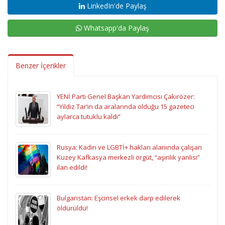
LinkedIn'de Paylaş
Whatsapp'da Paylaş
Benzer İçerikler
YENİ Parti Genel Başkan Yardımcısı Çakırözer:
“Yıldız Tar’ın da aralarında olduğu 15 gazeteci
aylarca tutuklu kaldı”
Rusya: Kadın ve LGBTİ+ hakları alanında çalışan
Kuzey Kafkasya merkezli örgüt, “aşırılık yanlısı”
ilan edildi!
Bulgaristan: Eşcinsel erkek darp edilerek
öldürüldü!