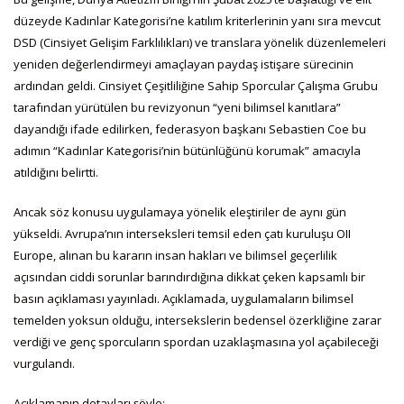
düzeyde Kadınlar Kategorisi’ne katılım kriterlerinin yanı sıra mevcut
DSD (Cinsiyet Gelişim Farklılıkları) ve translara yönelik düzenlemeleri
yeniden değerlendirmeyi amaçlayan paydaş istişare sürecinin
ardından geldi. Cinsiyet Çeşitliliğine Sahip Sporcular Çalışma Grubu
tarafından yürütülen bu revizyonun “yeni bilimsel kanıtlara”
dayandığı ifade edilirken, federasyon başkanı Sebastien Coe bu
adımın “Kadınlar Kategorisi’nin bütünlüğünü korumak” amacıyla
atıldığını belirtti.
Ancak söz konusu uygulamaya yönelik eleştiriler de aynı gün
yükseldi. Avrupa’nın interseksleri temsil eden çatı kuruluşu OII
Europe, alınan bu kararın insan hakları ve bilimsel geçerlilik
açısından ciddi sorunlar barındırdığına dikkat çeken kapsamlı bir
basın açıklaması yayınladı. Açıklamada, uygulamaların bilimsel
temelden yoksun olduğu, intersekslerin bedensel özerkliğine zarar
verdiği ve genç sporcuların spordan uzaklaşmasına yol açabileceği
vurgulandı.
Açıklamanın detayları şöyle: