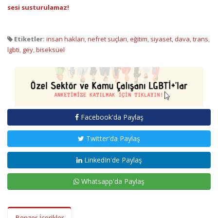
sesi susturulamaz!
Etiketler:
insan hakları
,
nefret suçları
,
eğitim
,
siyaset
,
dava
,
trans
,
lgbti
,
gey
,
biseksüel
Facebook'da Paylaş
Twitter'da Paylaş
LinkedIn'de Paylaş
Whatsapp'da Paylaş
Benzer İçerikler