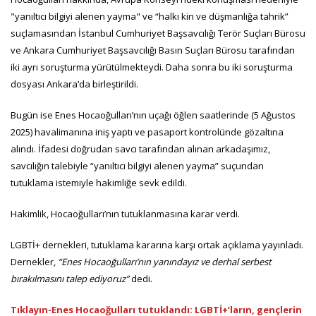
"yanıltıcı bilgiyi alenen yayma" ve “halkı kin ve düşmanlığa tahrik”
suçlamasından İstanbul Cumhuriyet Başsavcılığı Terör Suçları Bürosu
ve Ankara Cumhuriyet Başsavcılığı Basın Suçları Bürosu tarafından
iki ayrı soruşturma yürütülmekteydi. Daha sonra bu iki soruşturma
dosyası Ankara’da birleştirildi.
Bugün ise Enes Hocaoğulları’nın uçağı öğlen saatlerinde (5 Ağustos
2025) havalimanına iniş yaptı ve pasaport kontrolünde gözaltına
alındı. İfadesi doğrudan savcı tarafından alınan arkadaşımız,
savcılığın talebiyle “yanıltıcı bilgiyi alenen yayma” suçundan
tutuklama istemiyle hakimliğe sevk edildi.
Hakimlik, Hocaoğulları’nın tutuklanmasına karar verdi.
LGBTİ+ dernekleri, tutuklama kararına karşı ortak açıklama yayınladı.
Dernekler,
“Enes Hocaoğulları’nın yanındayız ve derhal serbest
bırakılmasını talep ediyoruz”
dedi.
Tıklayın-Enes Hocaoğulları tutuklandı: LGBTİ+’ların, gençlerin