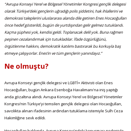
“Avrupa Konseyi Yerel ve Bölgesel Yönetimler Kongresi gençlik delegesi
olarak Türkiye’deki gençlerin uğradığı polis şiddetini, hak ihlallerini ve
demokrasi taleplerini uluslararası alanda dile getiren Enes Hocaoğulları
önce hedef gösterildi, bugün de yurtdışından gelir gelmez tutuklandı.
Kaçma şüphesi yok, kendisi geldi. Toplanacak delil yok. Buna rağmen
peşinen cezalandırmak için tutukladılar. İfade özgürlüğünü,
örgütlenme hakkını, demokratik katılımı bastırarak bu korkuyla baş
etmeye çalışıyorlar. Enes’in ve tüm gençlerin yanındayız.”
Ne olmuştu?
Avrupa Konseyi gençlik delegesi ve LGBTİ+ Aktivisti olan Enes
Hocaoğulları, bugün Ankara Esenboğa Havalimanı'na iniş yaptığı
anda gözaltına alındı. Avrupa Konseyi Yerel ve Bölgesel Yönetimler
Kongresi’nin Türkiye’yi temsilen gençlik delegesi olan Hocaoğulları,
savcılıkta alınan ifadesinin ardından tutuklama istemiyle Sulh Ceza
Hakimliğine sevk edildi.
Hocaoğulları hakkında, Avrupa Konseyi'ndeki konuşması nedeniyle