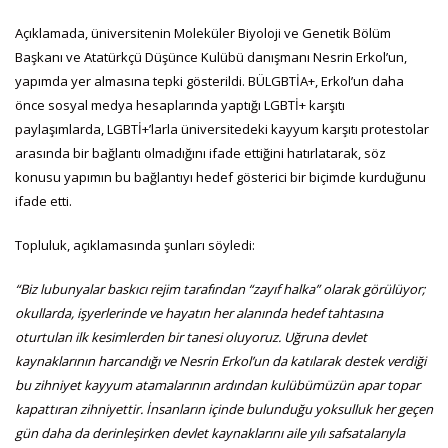
Açıklamada, üniversitenin Moleküler Biyoloji ve Genetik Bölüm
Başkanı ve Atatürkçü Düşünce Kulübü danışmanı Nesrin Erkol’un,
yapımda yer almasına tepki gösterildi. BÜLGBTİA+, Erkol’un daha
önce sosyal medya hesaplarında yaptığı LGBTİ+ karşıtı
paylaşımlarda, LGBTİ+’larla üniversitedeki kayyum karşıtı protestolar
arasında bir bağlantı olmadığını ifade ettiğini hatırlatarak, söz
konusu yapımın bu bağlantıyı hedef gösterici bir biçimde kurduğunu
ifade etti.
Topluluk, açıklamasında şunları söyledi:
“Biz lubunyalar baskıcı rejim tarafından “zayıf halka” olarak görülüyor;
okullarda, işyerlerinde ve hayatın her alanında hedef tahtasına
oturtulan ilk kesimlerden bir tanesi oluyoruz. Uğruna devlet
kaynaklarının harcandığı ve Nesrin Erkol’un da katılarak destek verdiği
bu zihniyet kayyum atamalarının ardından kulübümüzün apar topar
kapattıran zihniyettir. İnsanların içinde bulunduğu yoksulluk her geçen
gün daha da derinleşirken devlet kaynaklarını aile yılı safsatalarıyla