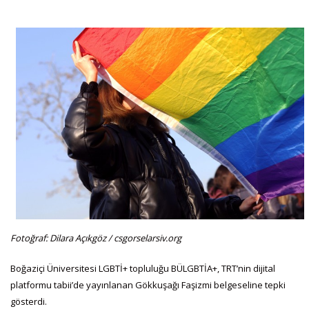
Fotoğraf: Dilara Açıkgöz / csgorselarsiv.org
Boğaziçi Üniversitesi LGBTİ+ topluluğu BÜLGBTİA+, TRT’nin dijital
platformu tabii’de yayınlanan Gökkuşağı Faşizmi belgeseline tepki
gösterdi.