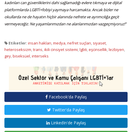
kadınları can güvenliklerini dahi sağlamadığı evlere tıkmaya ve dijital
platformlarda LGBTİ+fobiyi yaymaya harcamakta. Ancak bizler ne
okullarda ne de hayatın hiçbir alanında nefrete ve ayrımcılığa geçit
vermeyeceğiz. Ne yaşamlarımızdan ne alanlarımızdan vazgeçmiyoruz!”
Etiketler:
insan hakları
,
medya
,
nefret suçları
,
siyaset
,
heteroseksizm
,
trans
,
ikili cinsiyet sistemi
,
lgbti
,
eşcinsellik
,
lezbiyen
,
gey
,
biseksüel
,
interseks
Facebook'da Paylaş
Twitter'da Paylaş
LinkedIn'de Paylaş