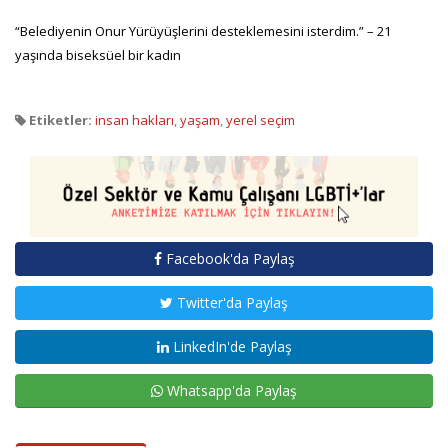
“Belediyenin Onur Yürüyüşlerini desteklemesini isterdim.” – 21
yaşında biseksüel bir kadın
Etiketler:
insan hakları
,
yaşam
,
yerel seçim
Facebook'da Paylaş
Twitter'da Paylaş
LinkedIn'de Paylaş
Whatsapp'da Paylaş