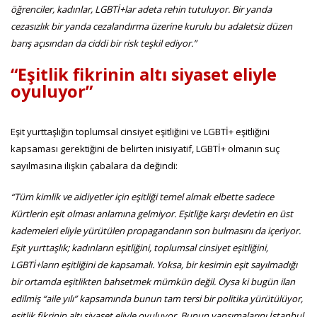
öğrenciler, kadınlar, LGBTİ+lar adeta rehin tutuluyor. Bir yanda
cezasızlık bir yanda cezalandırma üzerine kurulu bu adaletsiz düzen
barış açısından da ciddi bir risk teşkil ediyor.”
“Eşitlik fikrinin altı siyaset eliyle
oyuluyor”
Eşit yurttaşlığın toplumsal cinsiyet eşitliğini ve LGBTİ+ eşitliğini
kapsaması gerektiğini de belirten inisiyatif, LGBTİ+ olmanın suç
sayılmasına ilişkin çabalara da değindi:
“Tüm kimlik ve aidiyetler için eşitliği temel almak elbette sadece
Kürtlerin eşit olması anlamına gelmiyor. Eşitliğe karşı devletin en üst
kademeleri eliyle yürütülen propagandanın son bulmasını da içeriyor.
Eşit yurttaşlık; kadınların eşitliğini, toplumsal cinsiyet eşitliğini,
LGBTİ+ların eşitliğini de kapsamalı. Yoksa, bir kesimin eşit sayılmadığı
bir ortamda eşitlikten bahsetmek mümkün değil. Oysa ki bugün ilan
edilmiş “aile yılı” kapsamında bunun tam tersi bir politika yürütülüyor,
eşitlik fikrinin altı siyaset eliyle oyuluyor. Bunun yansımalarını İstanbul