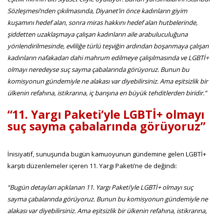
Sözleşmesi’nden çıkılmasında, Diyanet’in önce kadınların giyim
kuşamını hedef alan, sonra miras hakkını hedef alan hutbelerinde,
şiddetten uzaklaşmaya çalışan kadınların aile arabuluculuğuna
yönlendirilmesinde, evliliğe türlü teşviğin ardından boşanmaya çalışan
kadınların nafakadan dahi mahrum edilmeye çalışılmasında ve LGBTİ+
olmayı neredeyse suç sayma çabalarında görüyoruz. Bunun bu
komisyonun gündemiyle ne alakası var diyebilirsiniz. Ama eşitsizlik bir
ülkenin refahına, istikrarına, iç barışına en büyük tehditlerden biridir.”
“11. Yargı Paketi’yle LGBTİ+ olmayı
suç sayma çabalarında görüyoruz”
İnisiyatif, sunuşunda bugün kamuoyunun gündemine gelen LGBTİ+
karşıtı düzenlemeler içeren 11. Yargı Paketi’ne de değindi:
“Bugün detayları açıklanan 11. Yargı Paketi’yle LGBTİ+ olmayı suç
sayma çabalarında görüyoruz. Bunun bu komisyonun gündemiyle ne
alakası var diyebilirsiniz. Ama eşitsizlik bir ülkenin refahına, istikrarına,