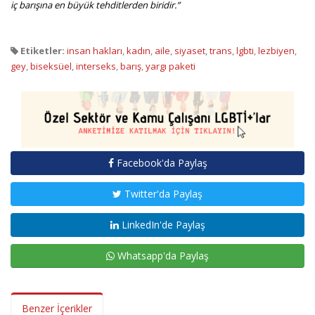
iç barışına en büyük tehditlerden biridir.”
Etiketler:
insan hakları
,
kadın
,
aile
,
siyaset
,
trans
,
lgbti
,
lezbiyen
,
gey
,
biseksüel
,
interseks
,
barış
,
yargı paketi
Facebook'da Paylaş
Twitter'da Paylaş
LinkedIn'de Paylaş
Whatsapp'da Paylaş
Benzer İçerikler