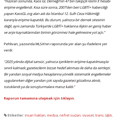
“Haziran sonunda, Kaos GL Derneği’nin 47 bin takipçili resmi X hesabı
erişime engellendi. Kısa süre sonra, 2007’den beri LGBTİ+ haberciliği
yapan KaosGL.org alan adı da İstanbul 12. Sulh Ceza Hâkimliği
kararıyla erişime kapatıldı. Bu durum, yalnızca bir dernek sitesinin
değil, aynı zamanda Türkiye’de LGBTİ+ haklarına ilişkin en geniş haber
ve arşiv kaynaklarından birinin görünmez hale gelmesine yol açtı.”
Pehlivan, yazısında MLSA’nın raporunda yer alan şu ifadelere yer
verdi:
“2025 yılında dijital sansür, yalnızca içeriklerin erişime kapatılmasıyla
sınırlı kalmadı; gazetecilerin bizzat hedef alınması ile daha da sertleşti.
Bir yandan sosyal medya hesaplarına yönelik sistematik engellemeler
uygulanırken diğer yandan çok sayıda gazeteci gözaltına alındı,
tutuklandı ya da soruşturmalara maruz kaldı.”
Raporun tamamına ulaşmak için tıklayın.
Etiketler:
insan hakları
,
medya
,
nefret suçları
,
siyaset
,
trans
,
lgbti
,