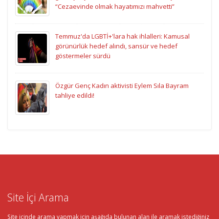
“Cezaevinde olmak hayatımızı mahvetti”
Temmuz'da LGBTİ+'lara hak ihlalleri: Kamusal
görünürlük hedef alındı, sansür ve hedef
göstermeler sürdü
Özgür Genç Kadın aktivisti Eylem Sıla Bayram
tahliye edildi!
Site İçi Arama
Site içinde arama yapmak için aşağıda bulunan alan ile aramak istediğiniz