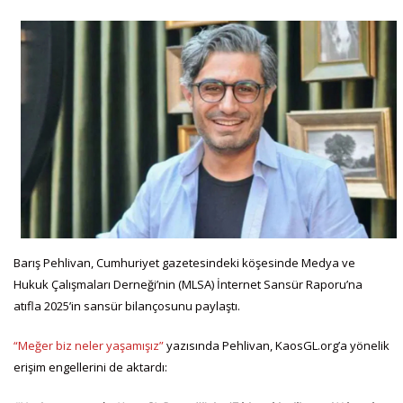
Barış Pehlivan, Cumhuriyet gazetesindeki köşesinde Medya ve
Hukuk Çalışmaları Derneği’nin (MLSA) İnternet Sansür Raporu’na
atıfla 2025’in sansür bilançosunu paylaştı.
“Meğer biz neler yaşamışız”
yazısında Pehlivan, KaosGL.org’a yönelik
erişim engellerini de aktardı: