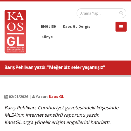
ENGLISH
Kaos GL Dergisi
Künye
Barış Pehlivan yazdı: "Meğer biz neler yaşamışız"
02/01/2026 |
Yazar:
Kaos GL
Barış Pehlivan, Cumhuriyet gazetesindeki köşesinde
MLSA’nın internet sansürü raporunu yazdı;
KaosGL.org’a yönelik erişim engellerini hatırlattı.