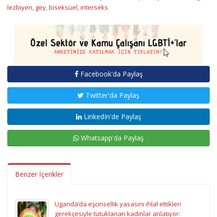
lezbiyen
,
gey
,
biseksüel
,
interseks
Facebook'da Paylaş
Twitter'da Paylaş
LinkedIn'de Paylaş
Whatsapp'da Paylaş
Benzer İçerikler
Uganda’da eşcinsellik yasasını ihlal ettikleri
gerekçesiyle tutuklanan kadınlar anlatıyor: