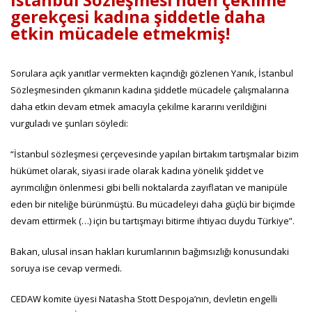
İstanbul Sözleşmesi’nden çekilme
gerekçesi kadına şiddetle daha
etkin mücadele etmekmiş!
Sorulara açık yanıtlar vermekten kaçındığı gözlenen Yanık, İstanbul
Sözleşmesinden çıkmanın kadına şiddetle mücadele çalışmalarına
daha etkin devam etmek amacıyla çekilme kararını verildiğini
vurguladı ve şunları söyledi:
“İstanbul sözleşmesi çerçevesinde yapılan birtakım tartışmalar bizim
hükümet olarak, siyasi irade olarak kadına yönelik şiddet ve
ayrımcılığın önlenmesi gibi belli noktalarda zayıflatan ve manipüle
eden bir niteliğe bürünmüştü. Bu mücadeleyi daha güçlü bir biçimde
devam ettirmek (…) için bu tartışmayı bitirme ihtiyacı duydu Türkiye”.
Bakan, ulusal insan hakları kurumlarının bağımsızlığı konusundaki
soruya ise cevap vermedi.
CEDAW komite üyesi Natasha Stott Despoja’nın, devletin engelli