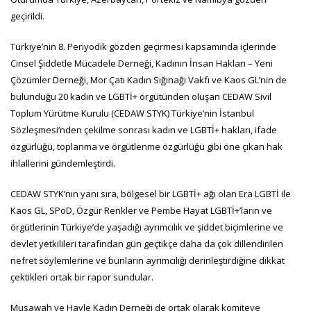
geçirildi.
Türkiye’nin 8. Periyodik gözden geçirmesi kapsamında içlerinde
Cinsel Şiddetle Mücadele Derneği, Kadının İnsan Hakları – Yeni
Çözümler Derneği, Mor Çatı Kadın Sığınağı Vakfı ve Kaos GL’nin de
bulunduğu 20 kadın ve LGBTİ+ örgütünden oluşan CEDAW Sivil
Toplum Yürütme Kurulu (CEDAW STYK) Türkiye’nin İstanbul
Sözleşmesi’nden çekilme sonrası kadın ve LGBTİ+ hakları, ifade
özgürlüğü, toplanma ve örgütlenme özgürlüğü gibi öne çıkan hak
ihlallerini gündemleştirdi.
CEDAW STYK’nın yanı sıra, bölgesel bir LGBTİ+ ağı olan Era LGBTİ ile
Kaos GL, SPoD, Özgür Renkler ve Pembe Hayat LGBTİ+’ların ve
örgütlerinin Türkiye’de yaşadığı ayrımcılık ve şiddet biçimlerine ve
devlet yetkilileri tarafından gün geçtikçe daha da çok dillendirilen
nefret söylemlerine ve bunların ayrımcılığı derinleştirdiğine dikkat
çektikleri ortak bir rapor sundular.
Musawah ve Havle Kadın Derneği de ortak olarak komiteye