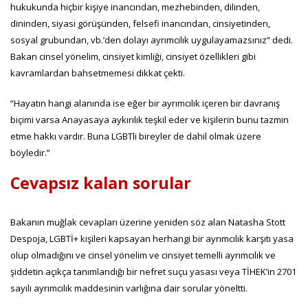
hukukunda hiçbir kişiye inancından, mezhebinden, dilinden,
dininden, siyasi görüşünden, felsefi inancından, cinsiyetinden,
sosyal grubundan, vb.’den dolayı ayrımcılık uygulayamazsınız” dedi.
Bakan cinsel yönelim, cinsiyet kimliği, cinsiyet özellikleri gibi
kavramlardan bahsetmemesi dikkat çekti.
“Hayatın hangi alanında ise eğer bir ayrımcılık içeren bir davranış
biçimi varsa Anayasaya aykırılık teşkil eder ve kişilerin bunu tazmin
etme hakkı vardır. Buna LGBTli bireyler de dahil olmak üzere
böyledir.”
Cevapsız kalan sorular
Bakanın muğlak cevapları üzerine yeniden söz alan Natasha Stott
Despoja, LGBTİ+ kişileri kapsayan herhangi bir ayrımcılık karşıtı yasa
olup olmadığını ve cinsel yönelim ve cinsiyet temelli ayrımcılık ve
şiddetin açıkça tanımlandığı bir nefret suçu yasası veya TİHEK’in 2701
sayılı ayrımcılık maddesinin varlığına dair sorular yöneltti.