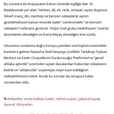
Bu sorulara da Anayasanın kanun önünde eşitliğe dair 10.
Maddesinde yer alan “Herkes, dil, ırk, renk, cinsiyet, siyasi düşünce,
felsefi inanç, din, mezhep ve benzeri sebeplerle ayırım
gözetilmeksizin kanun önünde eşittir” cümlesindeki “ve benzeri
sebepler”i referans gösterdi. “Hiçbir özel grubu hedefleyen” özel bir
düzenleme olmadığını ve buna ihtiyaç olmadığını öne sürdü.
Oturumun sonlarına doğru konuyu yeniden sivil toplum üzerindeki
baskılara getiren Natasha Stott Despoja, özellikle Tarlabaşı Toplum
Merkezi ve Kadın Cinayetlerini Durduracağız Platformu’na “genel
ahlaka aykırılık” üzerinden açılan davalardan haberdar olduklarını
belirtti ve “ahlaksızlık” söylemiyle neyin kast edildiğinin
netleştirilmesini istedi. Ancak bu sorular da cevapsız kalan
sorulardan oldu.
Etiketler:
insan hakları
,
kadın
,
nefret suçları
,
çalışma hayatı
,
siyaset
,
dünyadan