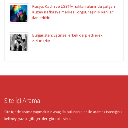
Rusya: Kadın ve LGBTİ+ hakları alanında çalışan
Kuzey Kafkasya merkezli örgüt, “aşırılık yanlısı”
ilan edildi!
Bulgaristan: Eşcinsel erkek darp edilerek
öldürüldü!
Site İçi Arama
Site içinde arama yapmak için aşağıda bulunan alan ile aramak istediğiniz
kelimeyi yazıp ilgili içerikleri görebilirsiniz.