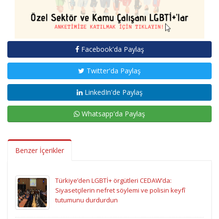
Facebook'da Paylaş
Twitter'da Paylaş
LinkedIn'de Paylaş
Whatsapp'da Paylaş
Benzer İçerikler
Türkiye’den LGBTİ+ örgütleri CEDAW’da:
Siyasetçilerin nefret söylemi ve polisin keyfî
tutumunu durdurdun