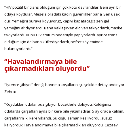
“HIV pozitif bir trans olduğum için çok kötü davrandılar. Beni ayrı bir
odaya koydular. Mesela oradaki kadın güvenlikler bana ‘Sen uzak
dur. Yemeğini buraya koyuyoruz, kapıyı kapatacağız sen gel
yemeğini al’ diyorlardı. Bana yaklaşırken eldiven takıyorlardı, maske
takıyorlardı. Bunu HIV statüm nedeniyle yapıyorlardı. Ayrıca trans
olduğum için de bana küfrediyorlardı, nefret söyleminde
bulunuyorlardı.”
“Havalandırmaya bile
çıkarmadıkları oluyordu”
“İşkence gibiydi” dediği barınma koşullarını şu şekilde detaylandırıyor
Zehra:
“Koydukları odalar buz gibiydi, böceklerle doluydu. Kaldığımız
odalarda çarşafları ayda bir kere bile yıkamadılar. 5 ay orada kaldım,
çarşaflarım iki kere yıkandı. Su çoğu zaman kesiliyordu, susuz
kalıyorduk. Havalandırmaya bile çıkarmadıkları oluyordu. Cezaevi