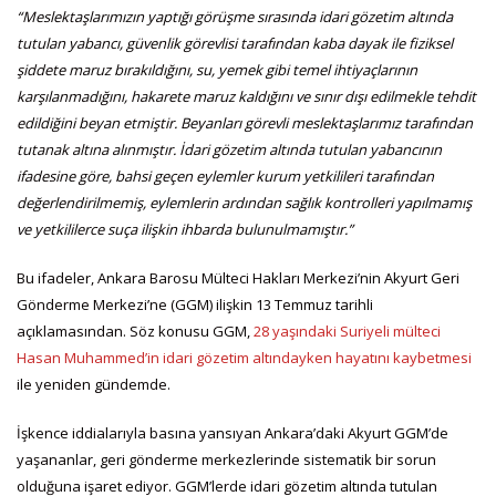
“Meslektaşlarımızın yaptığı görüşme sırasında idari gözetim altında
tutulan yabancı, güvenlik görevlisi tarafından kaba dayak ile fiziksel
şiddete maruz bırakıldığını, su, yemek gibi temel ihtiyaçlarının
karşılanmadığını, hakarete maruz kaldığını ve sınır dışı edilmekle tehdit
edildiğini beyan etmiştir. Beyanları görevli meslektaşlarımız tarafından
tutanak altına alınmıştır. İdari gözetim altında tutulan yabancının
ifadesine göre, bahsi geçen eylemler kurum yetkilileri tarafından
değerlendirilmemiş, eylemlerin ardından sağlık kontrolleri yapılmamış
ve yetkililerce suça ilişkin ihbarda bulunulmamıştır.”
Bu ifadeler, Ankara Barosu Mülteci Hakları Merkezi’nin Akyurt Geri
Gönderme Merkezi’ne (GGM) ilişkin 13 Temmuz tarihli
açıklamasından. Söz konusu GGM,
28 yaşındaki Suriyeli mülteci
Hasan Muhammed’in idari gözetim altındayken hayatını kaybetmesi
ile yeniden gündemde.
İşkence iddialarıyla basına yansıyan Ankara’daki Akyurt GGM’de
yaşananlar, geri gönderme merkezlerinde sistematik bir sorun
olduğuna işaret ediyor. GGM’lerde idari gözetim altında tutulan