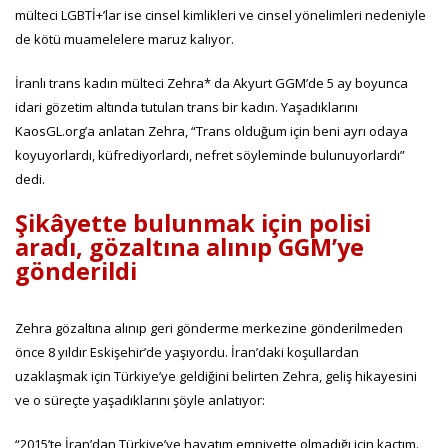
mülteci LGBTİ+’lar ise cinsel kimlikleri ve cinsel yönelimleri nedeniyle
de kötü muamelelere maruz kalıyor.
İranlı trans kadın mülteci Zehra* da Akyurt GGM’de 5 ay boyunca
idari gözetim altında tutulan trans bir kadın. Yaşadıklarını
KaosGL.org’a anlatan Zehra, “Trans olduğum için beni ayrı odaya
koyuyorlardı, küfrediyorlardı, nefret söyleminde bulunuyorlardı”
dedi.
Şikâyette bulunmak için polisi
aradı, gözaltına alınıp GGM’ye
gönderildi
Zehra gözaltına alınıp geri gönderme merkezine gönderilmeden
önce 8 yıldır Eskişehir’de yaşıyordu. İran’daki koşullardan
uzaklaşmak için Türkiye’ye geldiğini belirten Zehra, geliş hikayesini
ve o süreçte yaşadıklarını şöyle anlatıyor:
“2015’te İran’dan Türkiye’ye hayatım emniyette olmadığı için kaçtım.