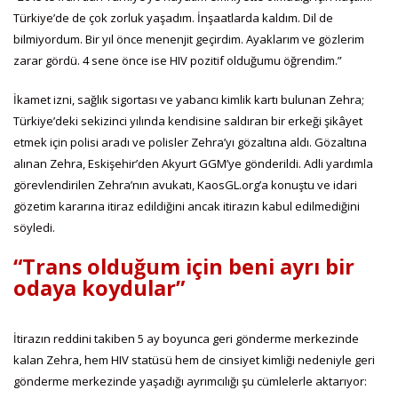
Türkiye’de de çok zorluk yaşadım. İnşaatlarda kaldım. Dil de
bilmiyordum. Bir yıl önce menenjit geçirdim. Ayaklarım ve gözlerim
zarar gördü. 4 sene önce ise HIV pozitif olduğumu öğrendim.”
İkamet izni, sağlık sigortası ve yabancı kimlik kartı bulunan Zehra;
Türkiye’deki sekizinci yılında kendisine saldıran bir erkeği şikâyet
etmek için polisi aradı ve polisler Zehra’yı gözaltına aldı. Gözaltına
alınan Zehra, Eskişehir’den Akyurt GGM’ye gönderildi. Adli yardımla
görevlendirilen Zehra’nın avukatı, KaosGL.org’a konuştu ve idari
gözetim kararına itiraz edildiğini ancak itirazın kabul edilmediğini
söyledi.
“Trans olduğum için beni ayrı bir
odaya koydular”
İtirazın reddini takiben 5 ay boyunca geri gönderme merkezinde
kalan Zehra, hem HIV statüsü hem de cinsiyet kimliği nedeniyle geri
gönderme merkezinde yaşadığı ayrımcılığı şu cümlelerle aktarıyor: