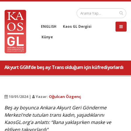
ENGLISH
Kaos GL Dergisi
Künye
Akyurt GGM’de beş ay: Trans olduğum için küfrediyorlardı
10/01/2024 |
Yazar:
Oğulcan Özgenç
Beş ay boyunca Ankara Akyurt Geri Gönderme
Merkezi’nde tutulan trans kadın, yaşadıklarını
KaosGL.org’a anlattı: “Bana yaklaşırken maske ve
eldiven takıyorlardı”