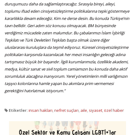
duruşumuzu daha da sağlamlaştıracağız. Sırasıyla bireyi, aileyi,
toplumu ifsad eden cinsiyetsizleştirme politikalarına tepki göstermeye
kararlılıkla devam edeceğiz. Kim ne derse desin. Bu konuda Türkiye’nin
tavrı bellidir. Geri adım söz konusu olmayacak. BM bünyesinde
verdiğimiz mücadele zaten malumdur. Bu çabalarımızı İslam İşbirliği
Teşkilatı ve Türk Devletleri Teşkilatı başta olmak üzere diğer
uluslararası kuruluşlara da teşmil ediyoruz. Küresel cinsiyetsizleştirme
politikaları karşısında kazanılacak her mevzi insanlığın geleceği adına
tartışmasız büyük bir başarıdır. İlgili kurumlarımızla, özellikle akademi,
medya, kültür sanat ve sivil toplum camiamızın bu konuda daha aktif
sorumluluk alacağına inanıyorum. Yerel yönetimlerin milli varlığımızın
taşıyıcı kolonlarına hamle yapan bu akımlara prim vermemesi
gerektiğini hatırlatmak istiyorum.”
Etiketler:
insan hakları
,
nefret suçları
,
aile
,
siyaset
,
özel haber