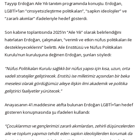
Tayyip Erdoğan Aile Yılı tanıtım programında konuştu. Erdoğan,
LGBTİ+’ları “cinsiyetsizleştirme politikaları”, “sapkın ideolojiler” ve
“zararlı akımlar” ifadeleriyle hedef gösterdi.
Son kabine toplantısında 2025’in “Aile Yılı” olarak belirlendiğini
hatırlatan Erdoğan, çalışmaları, “verimli ve etkin nüfus politikaları ile
destekleyeceklerini” belirtti. Aile Enstitüsü ve Nüfus Politikaları
Kurulu’nun kuruluşuna değinen Erdoğan, şunları söyledi:
“Nüfus Politikaları Kurulu sağlıklı bir nüfus yapısı için kısa, uzun, orta
vadeli stratejiler geliştirecek. Enstitü ise milletimiz açısından bir beka
meselesi olarak gördüğümüz aileye ilişkin ilmi akademik ve politika
geliştirici faaliyetler yürütecek.”
Anayasanın 41.maddesine atıfta bulunan Erdoğan LGBTİ+’ları hedef
gösteren konuşmasında şu ifadeleri kullandı:
“Çocuklarımızı ve gençlerimizi zararlı akımlardan, zehirli düşüncelerden
aile ve toplum yapımızı tehdit eden sapkın ideolojilerden korumak da