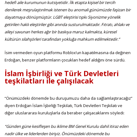
hedefi aile kurumunun kutsiyetidir. İlk etapta kişisel bir tercih
denilerek meşrulaştırılmak istenen bu anomali günümüzde faşizan bir
dayatmaya dönüşmüştür. LGBT eleştirisi tıpkı Siyonizme yönelik
getirilen haklı eleştiriler gibi anında susturulmaktadır. Fıtratı, ahlakı ve
aileyi savunan herkes ağır bir baskıya maruz kalmakta, küresel
kültürün silahşörleri tarafından yokluğa mahkum edilmektedir.”
İsim vermeden oyun platformu Roblox’un kapatılmasına da değinen
Erdoğan, benzer platformların çocukları hedef aldığını öne sürdü.
İslam İşbirliği ve Türk Devletleri
teşkilatları ile çalışılacak
“Önümüzdeki dönemde bu duruşumuzu daha da sağlamlaştıracağız”
diyen Erdoğan İslam İşbirliği Teşkilatı, Türk Devletleri Teşkilatı ve
diğer uluslararası kuruluşlarla da beraber çalışacaklarını söyledi:
“Günden güne kesifleşen bu iklime BM Genel Kurulu dahil itiraz eden
nadir ülke ve liderlerden biriyiz. Önümüzdeki dönemde bu