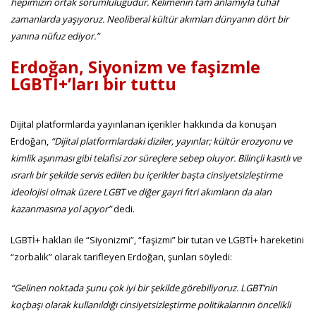
hepimizin ortak sorumluluğudur. Kelimenin tam anlamıyla tuhaf
zamanlarda yaşıyoruz. Neoliberal kültür akımları dünyanın dört bir
yanına nüfuz ediyor.”
Erdoğan, Siyonizm ve faşizmle
LGBTİ+’ları bir tuttu
Dijital platformlarda yayınlanan içerikler hakkında da konuşan
Erdoğan,
“Dijital platformlardaki diziler, yayınlar; kültür erozyonu ve
kimlik aşınması gibi telafisi zor süreçlere sebep oluyor. Bilinçli kasıtlı ve
ısrarlı bir şekilde servis edilen bu içerikler başta cinsiyetsizleştirme
ideolojisi olmak üzere LGBT ve diğer gayri fıtri akımların da alan
kazanmasına yol açıyor”
dedi.
LGBTİ+ hakları ile “Siyonizmi”, “faşizmi” bir tutan ve LGBTİ+ hareketini
“zorbalık” olarak tarifleyen Erdoğan, şunları söyledi:
“Gelinen noktada şunu çok iyi bir şekilde görebiliyoruz. LGBT’nin
koçbaşı olarak kullanıldığı cinsiyetsizleştirme politikalarının öncelikli