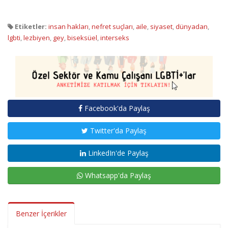
Etiketler:
insan hakları
,
nefret suçları
,
aile
,
siyaset
,
dünyadan
,
lgbti
,
lezbiyen
,
gey
,
biseksüel
,
interseks
Facebook'da Paylaş
Twitter'da Paylaş
LinkedIn'de Paylaş
Whatsapp'da Paylaş
Benzer İçerikler