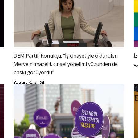
DEM Partili Konukçu: “İş cinayetiyle öldürülen
İ
Merve Yılmazelli, cinsel yönelimi yüzünden de
Y
baskı görüyordu”
Yazar:
Kaos GL