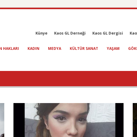
Künye
Kaos GL Derneği
Kaos GL Dergisi
Kao
N HAKLARI
KADIN
MEDYA
KÜLTÜR SANAT
YAŞAM
GÖK