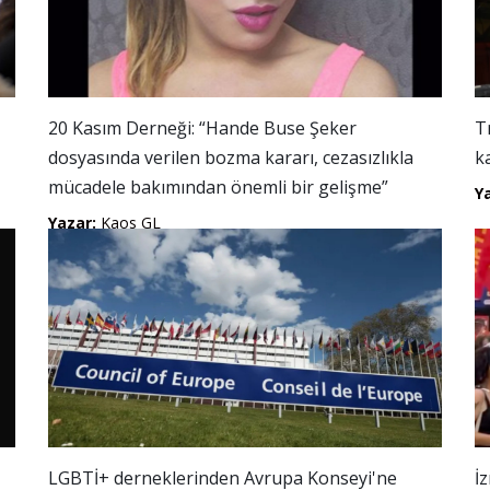
20 Kasım Derneği: “Hande Buse Şeker
T
dosyasında verilen bozma kararı, cezasızlıkla
k
mücadele bakımından önemli bir gelişme”
Y
Yazar:
Kaos GL
LGBTİ+ derneklerinden Avrupa Konseyi'ne
İ