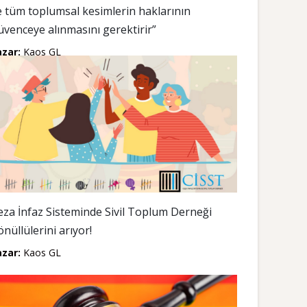
e tüm toplumsal kesimlerin haklarının
üvenceye alınmasını gerektirir”
azar:
Kaos GL
eza İnfaz Sisteminde Sivil Toplum Derneği
önüllülerini arıyor!
azar:
Kaos GL