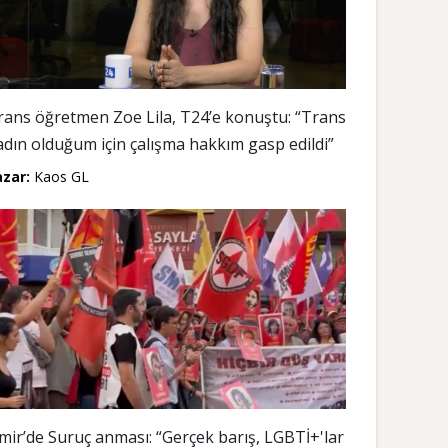
rans öğretmen Zoe Lila, T24’e konuştu: “Trans
adın olduğum için çalışma hakkım gasp edildi”
azar:
Kaos GL
zmir’de Suruç anması: “Gerçek barış, LGBTİ+'lar