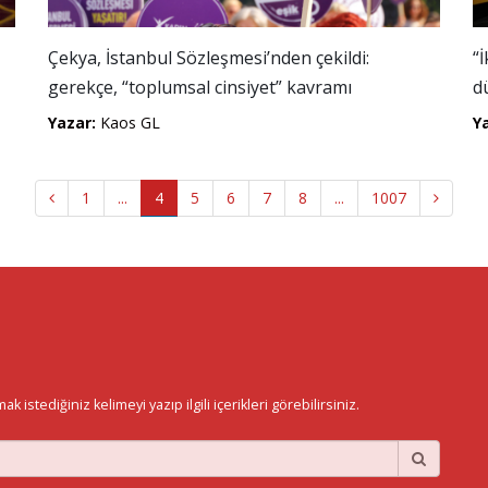
Çekya, İstanbul Sözleşmesi’nden çekildi:
“
gerekçe, “toplumsal cinsiyet” kavramı
d
Yazar:
Kaos GL
Y
1
...
4
5
6
7
8
...
1007
istediğiniz kelimeyi yazıp ilgili içerikleri görebilirsiniz.