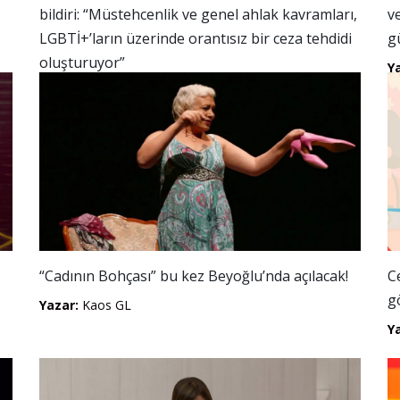
bildiri: “Müstehcenlik ve genel ahlak kavramları,
v
LGBTİ+’ların üzerinde orantısız bir ceza tehdidi
g
oluşturuyor”
Y
Yazar:
Kaos GL
“Cadının Bohçası” bu kez Beyoğlu’nda açılacak!
C
g
Yazar:
Kaos GL
Y