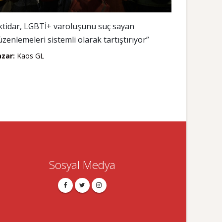
İktidar, LGBTİ+ varoluşunu suç sayan
üzenlemeleri sistemli olarak tartıştırıyor”
azar:
Kaos GL
Sosyal Medya