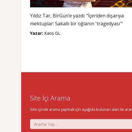
Yıldız Tar, BirGün’e yazdı: “İçeriden dışarıya
mektuplar: Sakallı bir oğlanın 'tragedyası'”
Yazar:
Kaos GL
Site İçi Arama
Site içinde arama yapmak için aşağıda bulunan alan ile aramak 