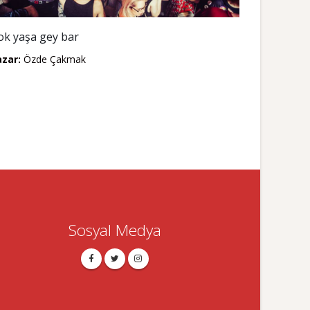
ok yaşa gey bar
azar:
Özde Çakmak
Sosyal Medya