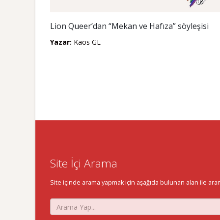
Lion Queer’dan “Mekan ve Hafıza” söyleşisi
Yazar:
Kaos GL
Site İçi Arama
Site içinde arama yapmak için aşağıda bulunan alan ile aramak 