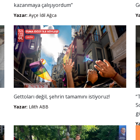
kazanmaya çalışıyordum”
G
Yazar:
Ayçe İdil Ağca
Y
Gettoları değil, şehrin tamamını istiyoruz!
“
S
Yazar:
Lilith ABB
g
Y