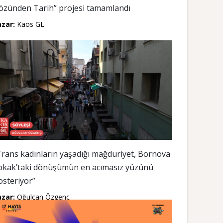
özünden Tarih” projesi tamamlandı
azar:
Kaos GL
Trans kadınların yaşadığı mağduriyet, Bornova
okak’taki dönüşümün en acımasız yüzünü
österiyor”
azar:
Oğulcan Özgenç