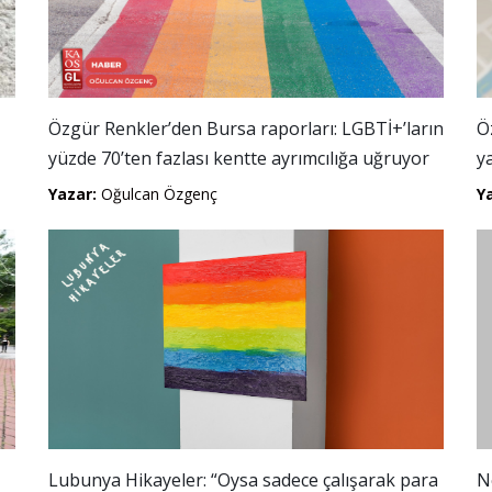
Özgür Renkler’den Bursa raporları: LGBTİ+’ların
Ö
yüzde 70’ten fazlası kentte ayrımcılığa uğruyor
y
Yazar:
Oğulcan Özgenç
Y
Lubunya Hikayeler: “Oysa sadece çalışarak para
N