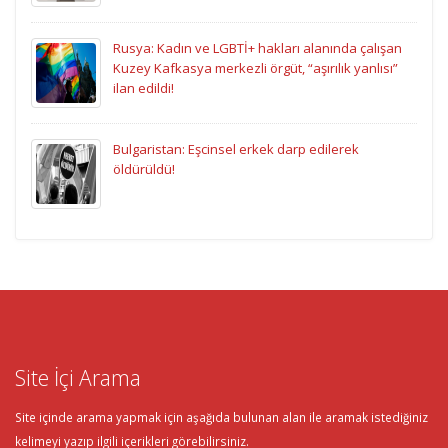
Rusya: Kadın ve LGBTİ+ hakları alanında çalışan
Kuzey Kafkasya merkezli örgüt, “aşırılık yanlısı”
ilan edildi!
Bulgaristan: Eşcinsel erkek darp edilerek
öldürüldü!
Site İçi Arama
Site içinde arama yapmak için aşağıda bulunan alan ile aramak istediğiniz
kelimeyi yazıp ilgili içerikleri görebilirsiniz.