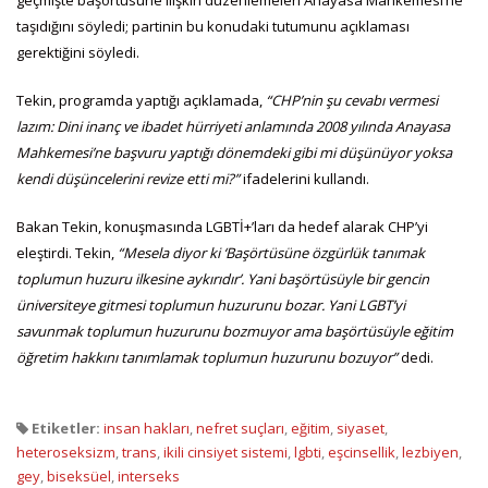
taşıdığını söyledi; partinin bu konudaki tutumunu açıklaması
gerektiğini söyledi.
Tekin, programda yaptığı açıklamada,
“CHP’nin şu cevabı vermesi
lazım: Dini inanç ve ibadet hürriyeti anlamında 2008 yılında Anayasa
Mahkemesi’ne başvuru yaptığı dönemdeki gibi mi düşünüyor yoksa
kendi düşüncelerini revize etti mi?”
ifadelerini kullandı.
Bakan Tekin, konuşmasında LGBTİ+’ları da hedef alarak CHP’yi
eleştirdi. Tekin,
“Mesela diyor ki ‘Başörtüsüne özgürlük tanımak
toplumun huzuru ilkesine aykırıdır’. Yani başörtüsüyle bir gencin
üniversiteye gitmesi toplumun huzurunu bozar. Yani LGBT’yi
savunmak toplumun huzurunu bozmuyor ama başörtüsüyle eğitim
öğretim hakkını tanımlamak toplumun huzurunu bozuyor”
dedi.
Etiketler:
insan hakları
,
nefret suçları
,
eğitim
,
siyaset
,
heteroseksizm
,
trans
,
ikili cinsiyet sistemi
,
lgbti
,
eşcinsellik
,
lezbiyen
,
gey
,
biseksüel
,
interseks