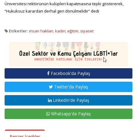
Üniversitesi rektörünün kulüpleri kapatmasına tepki göstererek,
“Hukuksuz karardan derhal geri dönülmelidir” dedi
Etiketler:
insan hakları
,
kadın
,
eğitim
,
siyaset
Facebook'da Paylaş
Twitter'da Paylaş
LinkedIn'de Paylaş
Whatsapp'da Paylaş
Benzer İçerikler