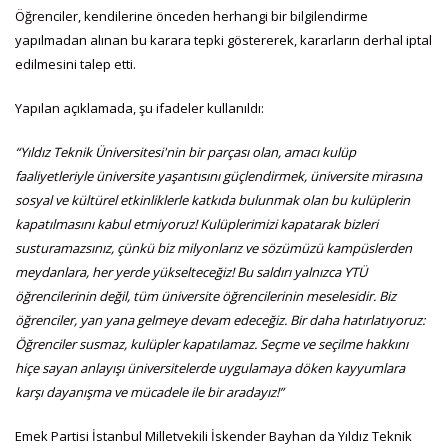
Öğrenciler, kendilerine önceden herhangi bir bilgilendirme
yapılmadan alınan bu karara tepki göstererek, kararların derhal iptal
edilmesini talep etti.
Yapılan açıklamada, şu ifadeler kullanıldı:
“Yıldız Teknik Üniversitesi'nin bir parçası olan, amacı kulüp
faaliyetleriyle üniversite yaşantısını güçlendirmek, üniversite mirasına
sosyal ve kültürel etkinliklerle katkıda bulunmak olan bu kulüplerin
kapatılmasını kabul etmiyoruz! Kulüplerimizi kapatarak bizleri
susturamazsınız, çünkü biz milyonlarız ve sözümüzü kampüslerden
meydanlara, her yerde yükselteceğiz! Bu saldırı yalnızca YTÜ
öğrencilerinin değil, tüm üniversite öğrencilerinin meselesidir. Biz
öğrenciler, yan yana gelmeye devam edeceğiz. Bir daha hatırlatıyoruz:
Öğrenciler susmaz, kulüpler kapatılamaz. Seçme ve seçilme hakkını
hiçe sayan anlayışı üniversitelerde uygulamaya döken kayyumlara
karşı dayanışma ve mücadele ile bir aradayız!”
Emek Partisi İstanbul Milletvekili İskender Bayhan da Yıldız Teknik