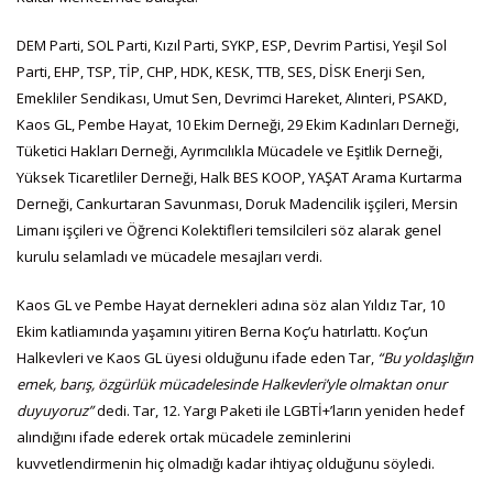
DEM Parti, SOL Parti, Kızıl Parti, SYKP, ESP, Devrim Partisi, Yeşil Sol
Parti, EHP, TSP, TİP, CHP, HDK, KESK, TTB, SES, DİSK Enerji Sen,
Emekliler Sendikası, Umut Sen, Devrimci Hareket, Alınteri, PSAKD,
Kaos GL, Pembe Hayat, 10 Ekim Derneği, 29 Ekim Kadınları Derneği,
Tüketici Hakları Derneği, Ayrımcılıkla Mücadele ve Eşitlik Derneği,
Yüksek Ticaretliler Derneği, Halk BES KOOP, YAŞAT Arama Kurtarma
Derneği, Cankurtaran Savunması, Doruk Madencilik işçileri, Mersin
Limanı işçileri ve Öğrenci Kolektifleri temsilcileri söz alarak genel
kurulu selamladı ve mücadele mesajları verdi.
Kaos GL ve Pembe Hayat dernekleri adına söz alan Yıldız Tar, 10
Ekim katliamında yaşamını yitiren Berna Koç’u hatırlattı. Koç’un
Halkevleri ve Kaos GL üyesi olduğunu ifade eden Tar,
“Bu yoldaşlığın
emek, barış, özgürlük mücadelesinde Halkevleri’yle olmaktan onur
duyuyoruz”
dedi. Tar, 12. Yargı Paketi ile LGBTİ+’ların yeniden hedef
alındığını ifade ederek ortak mücadele zeminlerini
kuvvetlendirmenin hiç olmadığı kadar ihtiyaç olduğunu söyledi.