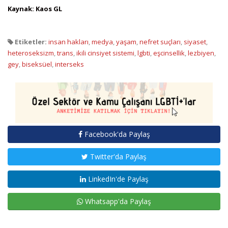
Kaynak: Kaos GL
Etiketler:
insan hakları
,
medya
,
yaşam
,
nefret suçları
,
siyaset
,
heteroseksizm
,
trans
,
ikili cinsiyet sistemi
,
lgbti
,
eşcinsellik
,
lezbiyen
,
gey
,
biseksüel
,
interseks
Facebook'da Paylaş
Twitter'da Paylaş
LinkedIn'de Paylaş
Whatsapp'da Paylaş