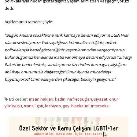
politikalarıyla hedef gösterdiğiniz yaşamlarımızdan vazgeçmiyoruz!”
dedi.
Açıklamanın tamamı şöyle:
“Bugün Ankara sokaklarına renk katmaya devam ediyor ve LGBTİ+lar
olarak sesleniyoruz: Yok saydığınız, kriminalize ettiğiniz, nefret
politikalarıyla hedef gösterdiğiniz yaşamlarımızdan vazgeçmiyoruz!
Bulunduğumuz her alanda inatla var olmaya devam ediyoruz! 12. Yargı
Paketi ile bedenlerimiz, varoluşumuz üzerinden kurmaya çalıştığınız
ablukayı onurumuzla dağıtacağız! Onur Ayında mücadeleyi
büyütüyoruz! Ummadık yerden çıkacağız, bekleyin geliyoruz!”
Etiketler:
insan hakları
,
kadın
,
nefret suçları
,
siyaset
,
onur
yürüyüşü
,
trans
,
lgbti
,
lezbiyen
,
gey
,
biseksüel
,
interseks