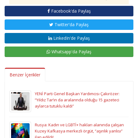
Facebook'da Paylaş
Twitter'da Paylaş
LinkedIn'de Paylaş
Whatsapp'da Paylaş
Benzer İçerikler
YENİ Parti Genel Başkan Yardımcısı Çakırözer:
“Yıldız Tar’ın da aralarında olduğu 15 gazeteci
aylarca tutuklu kaldı”
Rusya: Kadın ve LGBTİ+ hakları alanında çalışan
Kuzey Kafkasya merkezli örgüt, “aşırılık yanlısı”
ilan edildi!