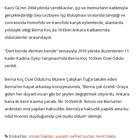
Kaos GL’nin 2004 yılında sendikacılar, işçi ve memurların katılımıyla
gerçekleştirdiği Gey-Lezbiyen İşçi Buluşması sırasında tanıştığı ve
sonrasında homofobi ve transfobi karşıtı eylemlerde, alanlarda
yoldaşlık ettiği Berna Koç da 10 Ekim Ankara Katliamı’nda
öldürülenler arasındaydı.
“Dert bende derman bende” temasıyla 2016 yılında düzenlenen 11.
Kadın Kadına Öykü Yarışması’nda Berna Koç 10 Ekim Özel Ödülü
verildi.
Berna Koç Özel Ödülü’nü Münire Çalışkan Tuğ’a takdim eden
Berna’nın hayat arkadaşı konuşmasında, “Berna çok özeldi. Oraya
giden her duyarlı insan gibi bir şeyleri değiştirmek istiyordu. Ankara
bana iki kere travma yarattı. İlki 10 Ekim’di. İkincisi ise Berna’nın
ardından ona yapılan haksızlıktı. Berna’ya haksızlık yapıldı ama bu
ödül törenini duyduğumda çok mutlu oldum” demişti.
Etiketler:
insan hakları
,
yaşam
,
nefret suçları
,
kent hakkı
,