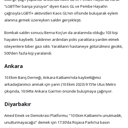
“LGBTİ’ler barışa yürüyor” diyen Kaos GL ve Pembe Hayat’ın
çağrısıyla LGBTİ+ aktivistleri Kaos GL’nin ofisinde buluşarak eylem
alanına girmek üzereyken saldırı gerçekleşti.
Bombalı saldırı sonucu Berna Koç’un da aralarında olduğu 103 kişi
hayatını kaybetti. Saldırının ardından polis yaralılara yardım etmek
isteyenlere biber gazı sıktı. Yaralıların hastaneye götürülmesi gecikti,
500’den fazla kişi yaralandı.
Ankara
10 Ekim Barış Derneği, Ankara Katliamı’nda kaybettiğimiz
arkadaşlarımızı anmak için yarın (10 Ekim 2023) 9:15’te Ulus Metro
çıkışında, 10:04’te Ankara Garı’nın önünde buluşmaya çağırıyor.
Diyarbakır
Amed Emek ve Demokrasi Platformu; “10 Ekim Katliamı’nı unutmadık,
unutturmayacağız” demek için 17:30’da Rojava Parkı’na basın