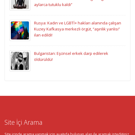
aylarca tutuklu kaldı”
Rusya: Kadın ve LGBTİ+ hakları alanında çalışan
Kuzey Kafkasya merkezli örgüt, “aşırılık yanlısı”
ilan edildi!
Bulgaristan: Eşcinsel erkek darp edilerek
öldürüldü!
Site İçi Arama
Site içinde arama yapmak için aşağıda bulunan alan ile aramak istediğiniz