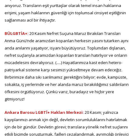
anıyoruz. Transların eşit yurttaşlar olarak temel insan haklarına
erişimi, yaşam haklarının güvenliği için toplumsal cinsiyet eşitliğinin
sağlanması acil bir ihtiyaçtır.
BÜLGBTİA+:
20 Kasım Nefret Suçuna Maruz Bırakılan Transları
Anma Günü’nde aramızdan koparılan herkesin yasını tutarken aynı
anda anılarını yaşatıyor, isyanı büyütüyoruz. Toplumdan dışlanan,
nefret suçlarıyla aramızdan koparılan transları hatırlıyor ve onların
mücadelesini devralıyoruz. (.....) Hayatlarımıza kast eden hetero-
patriyarkal sisteme karşı sesimizi yükseltmeye devam edeceğiz.
Birbirimize daha sıkı sarılmamız gerektiğini biliyor; evde, kampüste,
sokakta, iş yerlerinde ve her alanda maruz bırakıldığımız saldırıların
öfkesini örgütlüyoruz. Çünkü varız, buradayız ve hiçbir yere
gitmiyoruz!
Ankara Barosu LGBTİ+ Hakları Merkezi:
20 Kasım; yalnızca
kayıplarımızı anmak için değil, devletin sorumluluklarını hatırlatmak
için de bir gündür. Devletin görevi; translara yönelik nefret suçlarını
etkili biçimde soruşturmak, failleri cezalandırmak, ayrımcılığı önleyici