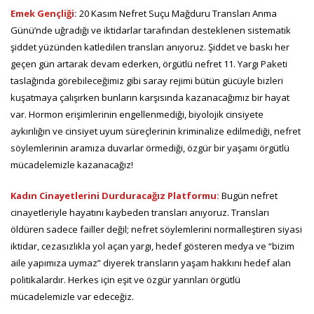
Emek Gençliği:
20 Kasım Nefret Suçu Mağduru Transları Anma
Günü’nde uğradığı ve iktidarlar tarafından desteklenen sistematik
şiddet yüzünden katledilen transları anıyoruz. Şiddet ve baskı her
geçen gün artarak devam ederken, örgütlü nefret 11. Yargı Paketi
taslağında görebileceğimiz gibi saray rejimi bütün gücüyle bizleri
kuşatmaya çalışırken bunların karşısında kazanacağımız bir hayat
var. Hormon erişimlerinin engellenmediği, biyolojik cinsiyete
aykırılığın ve cinsiyet uyum süreçlerinin kriminalize edilmediği, nefret
söylemlerinin aramıza duvarlar örmediği, özgür bir yaşamı örgütlü
mücadelemizle kazanacağız!
Kadın Cinayetlerini Durduracağız Platformu:
Bugün nefret
cinayetleriyle hayatını kaybeden transları anıyoruz. Transları
öldüren sadece failler değil; nefret söylemlerini normalleştiren siyasi
iktidar, cezasızlıkla yol açan yargı, hedef gösteren medya ve “bizim
aile yapımıza uymaz” diyerek transların yaşam hakkını hedef alan
politikalardır. Herkes için eşit ve özgür yarınları örgütlü
mücadelemizle var edeceğiz.