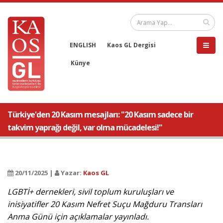
ENGLISH
Kaos GL Dergisi
Künye
Türkiye'den 20 Kasım mesajları: "20 Kasım sadece bir
takvim yaprağı değil, var olma mücadelesi!"
20/11/2025 |
Yazar:
Kaos GL
LGBTİ+ dernekleri, sivil toplum kuruluşları ve
inisiyatifler 20 Kasım Nefret Suçu Mağduru Transları
Anma Günü için açıklamalar yayınladı.