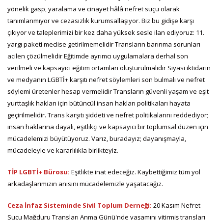
yönelik gasp, yaralama ve cinayet hâlâ nefret suçu olarak
tanımlanmıyor ve cezasızlık kurumsallaşıyor. Biz bu gidişe karşı
çıkıyor ve taleplerimizi bir kez daha yüksek sesle ilan ediyoruz: 11.
yargı paketi meclise getirilmemelidir Transların barınma sorunları
acilen çözülmelidir Eğitimde ayrımcı uygulamalara derhal son
verilmeli ve kapsayıcı eğitim ortamları oluşturulmalıdır Siyasi iktidarın
ve medyanın LGBTİ+ karşıtı nefret söylemleri son bulmalı ve nefret
söylemi üretenler hesap vermelidir Transların güvenli yaşam ve eşit
yurttaşlık hakları için bütüncül insan hakları politikaları hayata
geçirilmelidir. Trans karşıtı şiddeti ve nefret politikalarını reddediyor;
insan haklarına dayalı, eşitlikçi ve kapsayıcı bir toplumsal düzen için
mücadelemizi büyütüyoruz. Varız, buradayız; dayanışmayla,
mücadeleyle ve kararlılıkla birlikteyiz.
TİP LGBTİ+ Bürosu:
Eşitlikte inat edeceğiz. Kaybettiğimiz tüm yol
arkadaşlarımızın anısını mücadelemizle yaşatacağız.
Ceza İnfaz Sisteminde Sivil Toplum Derneği:
20 Kasım Nefret
Suçu Mağduru Transları Anma Günü'nde yaşamını yitirmiş transları