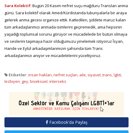
Sara Kolektif
: Bugün 20 Kasım nefret suçu mağduru Transları anma
günü. Sara kolektif olarak Amed/Kürdistanda lubunyalarla bir araya
gelerek anma gecesi organize ettik. Katledilen, şiddete maruz kalan
tüm arkadaşlarımızı anmada isimlerini geçiremedik, ama hepsinin
yaşadığı toplumsal sorunu görüyor ve mücadelede bir bütün olmaya
ve seslerini taşımaya hazır olduğumuzu yinelemek istiyoruz Îsyan,
Hande ve Eylül arkadaşımlarımızın şahsında tüm Trans
arkadaşlarımızı anıyor ve mücadelelerini yüceltiyoruz.
Etiketler:
insan hakları
,
nefret suçları
,
aile
,
siyaset
,
trans
,
lgbti
,
lezbiyen
,
gey
,
biseksüel
,
interseks
Facebook'da Paylaş