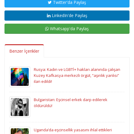
Twitter'da Paylaş
LinkedIn'de Paylaş
Whatsapp'da Paylaş
Benzer İçerikler
Rusya: Kadın ve LGBTİ+ hakları alanında çalışan
Kuzey Kafkasya merkezli örgüt, “aşırılık yanlısı”
ilan edildi!
Bulgaristan: Eşcinsel erkek darp edilerek
öldürüldü!
Uganda’da eşcinsellik yasasını ihlal ettikleri