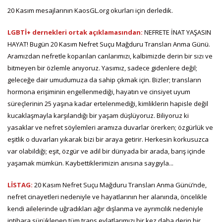
20 Kasım mesajlarının KaosGL.org okurları için derledik.
LGBTİ+ dernekleri ortak açıklamasından:
NEFRETE İNAT YAŞASIN
HAYAT! Bugün 20 Kasım Nefret Suçu Mağduru Transları Anma Günü.
Aramızdan nefretle koparılan canlarımızı, kalbimizde derin bir sızı ve
bitmeyen bir özlemle anıyoruz. Yasımız, sadece gidenlere değil;
geleceğe dair umudumuza da sahip çıkmak için. Bizler; transların
hormona erişiminin engellenmediği, hayatın ve cinsiyet uyum
süreçlerinin 25 yaşına kadar ertelenmediği, kimliklerin hapisle değil
kucaklaşmayla karşılandığı bir yaşam düşlüyoruz. Biliyoruz ki
yasaklar ve nefret söylemleri aramıza duvarlar örerken; özgürlük ve
eşitlik o duvarları yıkarak bizi bir araya getirir. Herkesin korkusuzca
var olabildiği; eşit, özgür ve adil bir dünyada bir arada, barış içinde
yaşamak mümkün. Kaybettiklerimizin anısına saygıyla...
LİSTAG:
20 Kasım Nefret Suçu Mağduru Transları Anma Günü’nde,
nefret cinayetleri nedeniyle ve hayatlarının her alanında, öncelikle
kendi ailelerinde uğradıkları ağır dışlanma ve ayrımcılık nedeniyle
intihara sürüklenen tüm trans evlatlarımızı bir kez daha derin bir