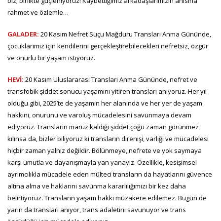
biz; birlikte güçleniyoruz! Kaybettiğimiz arkadaşlarımızın anısına
rahmet ve özlemle…
GALADER:
20 Kasım Nefret Suçu Mağduru Transları Anma Gününde,
çocuklarımız için kendilerini gerçekleştirebilecekleri nefretsiz, özgür
ve onurlu bir yaşam istiyoruz.
HEVİ:
20 Kasım Uluslararası Transları Anma Gününde, nefret ve
transfobik şiddet sonucu yaşamını yitiren transları anıyoruz. Her yıl
olduğu gibi, 2025’te de yaşamın her alanında ve her yer de yaşam
hakkını, onurunu ve varoluş mücadelesini savunmaya devam
ediyoruz. Transların maruz kaldığı şiddet çoğu zaman görünmez
kılınsa da, bizler biliyoruz ki transların direnişi, varlığı ve mücadelesi
hiçbir zaman yalnız değildir. Bölünmeye, nefrete ve yok saymaya
karşı umutla ve dayanışmayla yan yanayız. Özellikle, kesişimsel
ayrımcılıkla mücadele eden mülteci transların da hayatlarını güvence
altına alma ve haklarını savunma kararlılığımızı bir kez daha
belirtiyoruz. Transların yaşam hakkı müzakere edilemez. Bugün de
yarın da transları anıyor, trans adaletini savunuyor ve trans