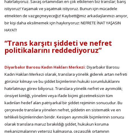
hatırlatıyoruz. Savaş ortamından en çok etkilenen biz translar; barış
istiyoruz! Yaşamak ve yaşatmak istiyoruz. Bunun için mücadele
etmekten de vazgeçmeyeceğiz! Kaybettiğimiz arkadaşlarımızı anıyor,
bir kişi daha eksilmemek için haykırıyoruz: NEFRETE İNAT YAŞASIN
HAYAT!
“Trans karşıtı şiddeti ve nefret
politikalarını reddediyoruz”
Diyarbakır Barosu Kadın Hakları Merkezi:
Diyarbakır Barosu
Kadın Hakları Merkezi olarak, translara yönelik giderek artan nefreti
görünür kılmayı ve bu şiddet biçimlerinin hukuki sorumluluklarını
hatırlatmayı görev biliyoruz. Translara yönelik nefret ve ayrımcılık;
cinsiyet kimliği, yönelimi veya ifade biçimi gözetmeksizin tüm
kadınları hedef alan patriyarkal bir şiddet rejiminin sonucudur. Bu
çerçevede translara yönelen nefret, şiddetin en sistematik ve en
tehlikeli biçimlerinden biridir. Kesişen ayrımcılık biçimlerinin sonucu
olarak translara maruz bırakıldığı şiddet, hukukun koruma
mekanizmalarının yetersiz kalmasına, cezasızlık ortamının