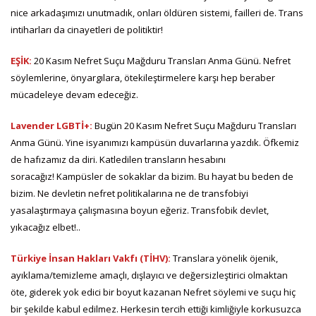
nice arkadaşımızı unutmadık, onları öldüren sistemi, failleri de. Trans
intiharları da cinayetleri de politiktir!
EŞİK:
20 Kasım Nefret Suçu Mağduru Transları Anma Günü. Nefret
söylemlerine, önyargılara, ötekileştirmelere karşı hep beraber
mücadeleye devam edeceğiz.
Lavender LGBTİ+:
Bugün 20 Kasım Nefret Suçu Mağduru Transları
Anma Günü. Yine isyanımızı kampüsün duvarlarına yazdık. Öfkemiz
de hafızamız da diri. Katledilen transların hesabını
soracağız! Kampüsler de sokaklar da bizim. Bu hayat bu beden de
bizim. Ne devletin nefret politikalarına ne de transfobiyi
yasalaştırmaya çalışmasına boyun eğeriz. Transfobik devlet,
yıkacağız elbet!..
Türkiye İnsan Hakları Vakfı (TİHV):
Translara yönelik öjenik,
ayıklama/temizleme amaçlı, dışlayıcı ve değersizleştirici olmaktan
öte, giderek yok edici bir boyut kazanan Nefret söylemi ve suçu hiç
bir şekilde kabul edilmez. Herkesin tercih ettiği kimliğiyle korkusuzca