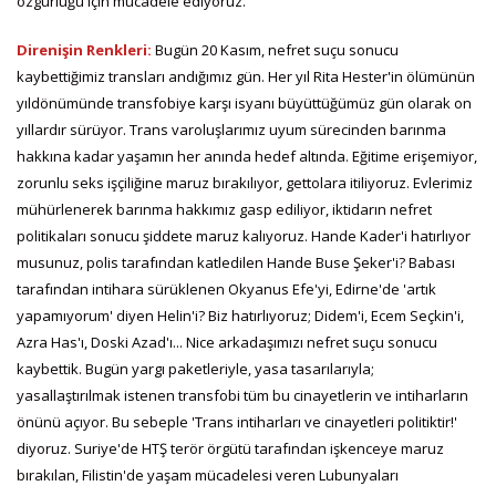
özgürlüğü için mücadele ediyoruz.
Direnişin Renkleri:
Bugün 20 Kasım, nefret suçu sonucu
kaybettiğimiz transları andığımız gün. Her yıl Rita Hester'in ölümünün
yıldönümünde transfobiye karşı isyanı büyüttüğümüz gün olarak on
yıllardır sürüyor. Trans varoluşlarımız uyum sürecinden barınma
hakkına kadar yaşamın her anında hedef altında. Eğitime erişemiyor,
zorunlu seks işçiliğine maruz bırakılıyor, gettolara itiliyoruz. Evlerimiz
mühürlenerek barınma hakkımız gasp ediliyor, iktidarın nefret
politikaları sonucu şiddete maruz kalıyoruz. Hande Kader'i hatırlıyor
musunuz, polis tarafından katledilen Hande Buse Şeker'i? Babası
tarafından intihara sürüklenen Okyanus Efe'yi, Edirne'de 'artık
yapamıyorum' diyen Helin'i? Biz hatırlıyoruz; Didem'i, Ecem Seçkin'i,
Azra Has'ı, Doski Azad'ı... Nice arkadaşımızı nefret suçu sonucu
kaybettik. Bugün yargı paketleriyle, yasa tasarılarıyla;
yasallaştırılmak istenen transfobi tüm bu cinayetlerin ve intiharların
önünü açıyor. Bu sebeple 'Trans intiharları ve cinayetleri politiktir!'
diyoruz. Suriye'de HTŞ terör örgütü tarafından işkenceye maruz
bırakılan, Filistin'de yaşam mücadelesi veren Lubunyaları