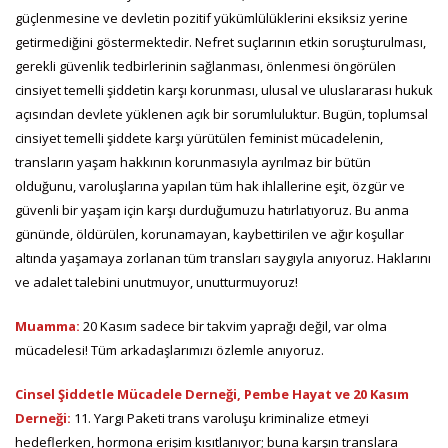
güçlenmesine ve devletin pozitif yükümlülüklerini eksiksiz yerine
getirmediğini göstermektedir. Nefret suçlarının etkin soruşturulması,
gerekli güvenlik tedbirlerinin sağlanması, önlenmesi öngörülen
cinsiyet temelli şiddetin karşı korunması, ulusal ve uluslararası hukuk
açısından devlete yüklenen açık bir sorumluluktur. Bugün, toplumsal
cinsiyet temelli şiddete karşı yürütülen feminist mücadelenin,
transların yaşam hakkının korunmasıyla ayrılmaz bir bütün
olduğunu, varoluşlarına yapılan tüm hak ihlallerine eşit, özgür ve
güvenli bir yaşam için karşı durduğumuzu hatırlatıyoruz. Bu anma
gününde, öldürülen, korunamayan, kaybettirilen ve ağır koşullar
altında yaşamaya zorlanan tüm transları saygıyla anıyoruz. Haklarını
ve adalet talebini unutmuyor, unutturmuyoruz!
Muamma:
20 Kasım sadece bir takvim yaprağı değil, var olma
mücadelesi! Tüm arkadaşlarımızı özlemle anıyoruz.
Cinsel Şiddetle Mücadele Derneği, Pembe Hayat ve 20 Kasım
Derneği:
11. Yargı Paketi trans varoluşu kriminalize etmeyi
hedeflerken, hormona erişim kısıtlanıyor; buna karşın translara