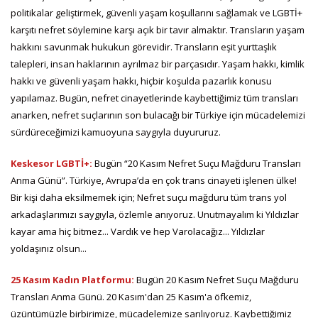
politikalar geliştirmek, güvenli yaşam koşullarını sağlamak ve LGBTİ+
karşıtı nefret söylemine karşı açık bir tavır almaktır. Transların yaşam
hakkını savunmak hukukun görevidir. Transların eşit yurttaşlık
talepleri, insan haklarının ayrılmaz bir parçasıdır. Yaşam hakkı, kimlik
hakkı ve güvenli yaşam hakkı, hiçbir koşulda pazarlık konusu
yapılamaz. Bugün, nefret cinayetlerinde kaybettiğimiz tüm transları
anarken, nefret suçlarının son bulacağı bir Türkiye için mücadelemizi
sürdüreceğimizi kamuoyuna saygıyla duyururuz.
Keskesor LGBTİ+:
Bugün “20 Kasım Nefret Suçu Mağduru Transları
Anma Günü”. Türkiye, Avrupa’da en çok trans cinayeti işlenen ülke!
Bir kişi daha eksilmemek için; Nefret suçu mağduru tüm trans yol
arkadaşlarımızı saygıyla, özlemle anıyoruz. Unutmayalım ki Yıldızlar
kayar ama hiç bitmez... Vardık ve hep Varolacağız... Yıldızlar
yoldaşınız olsun...
25 Kasım Kadın Platformu:
Bugün 20 Kasım Nefret Suçu Mağduru
Transları Anma Günü. 20 Kasım'dan 25 Kasım'a öfkemiz,
üzüntümüzle birbirimize, mücadelemize sarılıyoruz. Kaybettiğimiz