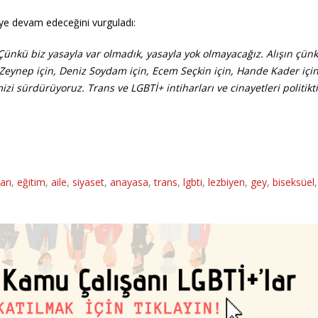
eye devam edeceğini vurguladı:
 Çünkü biz yasayla var olmadık, yasayla yok olmayacağız. Alışın çün
, Zeynep için, Deniz Soydam için, Ecem Seçkin için, Hande Kader için
zi sürdürüyoruz. Trans ve LGBTİ+ intiharları ve cinayetleri politikti
arı
,
eğitim
,
aile
,
siyaset
,
anayasa
,
trans
,
lgbti
,
lezbiyen
,
gey
,
biseksüel
,