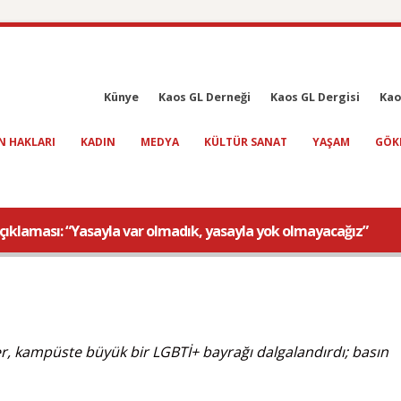
Künye
Kaos GL Derneği
Kaos GL Dergisi
Kao
N HAKLARI
KADIN
MEDYA
KÜLTÜR SANAT
YAŞAM
GÖK
açıklaması: “Yasayla var olmadık, yasayla yok olmayacağız”
, kampüste büyük bir LGBTİ+ bayrağı dalgalandırdı; basın