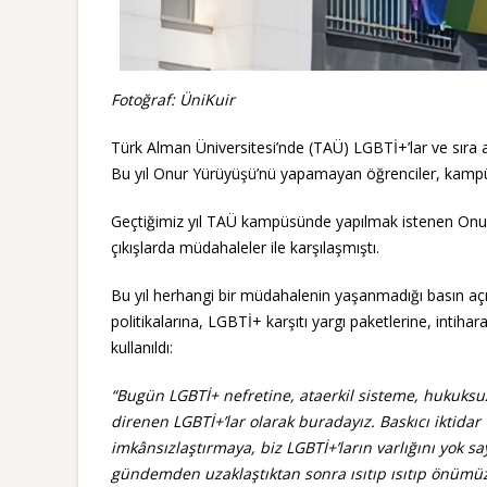
Fotoğraf: ÜniKuir
Türk Alman Üniversitesi’nde (TAÜ) LGBTİ+’lar ve sıra ar
Bu yıl Onur Yürüyüşü’nü yapamayan öğrenciler, kampüs
Geçtiğimiz yıl TAÜ kampüsünde yapılmak istenen Onur 
çıkışlarda müdahaleler ile karşılaşmıştı.
Bu yıl herhangi bir müdahalenin yaşanmadığı basın açı
politikalarına, LGBTİ+ karşıtı yargı paketlerine, intiha
kullanıldı:
“Bugün LGBTİ+ nefretine, ataerkil sisteme, hukuksuzlu
direnen LGBTİ+’lar olarak buradayız. Baskıcı iktidar 
imkânsızlaştırmaya, biz LGBTİ+’ların varlığını yok s
gündemden uzaklaştıktan sonra ısıtıp ısıtıp önümü