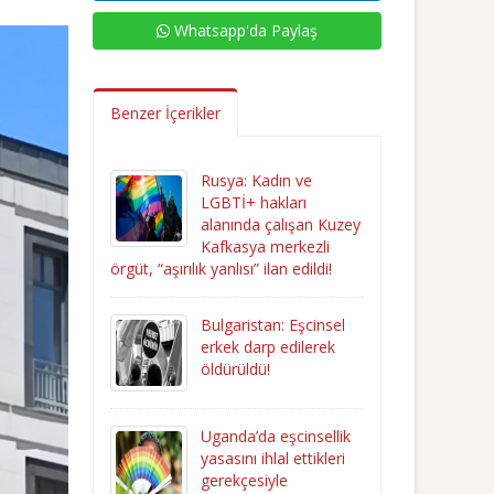
Whatsapp'da Paylaş
Benzer İçerikler
Rusya: Kadın ve
LGBTİ+ hakları
alanında çalışan Kuzey
Kafkasya merkezli
örgüt, “aşırılık yanlısı” ilan edildi!
Bulgaristan: Eşcinsel
erkek darp edilerek
öldürüldü!
Uganda’da eşcinsellik
yasasını ihlal ettikleri
gerekçesiyle