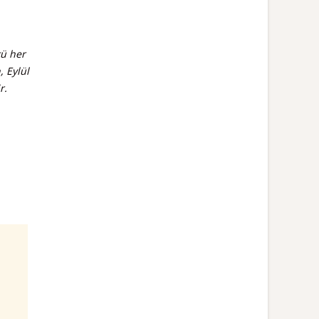
kü her
, Eylül
r.