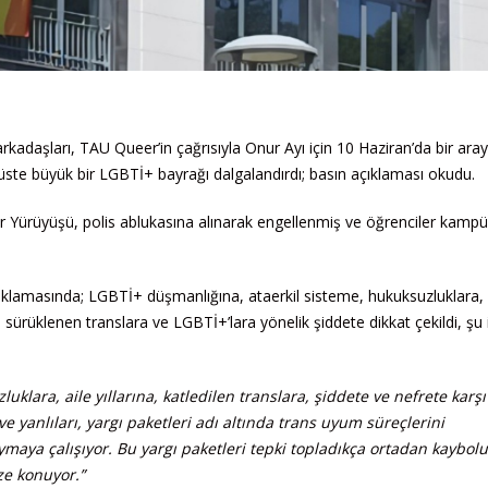
kadaşları, TAU Queer’in çağrısıyla Onur Ayı için 10 Haziran’da bir aray
te büyük bir LGBTİ+ bayrağı dalgalandırdı; basın açıklaması okudu.
Yürüyüşü, polis ablukasına alınarak engellenmiş ve öğrenciler kampüs
klamasında; LGBTİ+ düşmanlığına, ataerkil sisteme, hukuksuzluklara, Ai
ra sürüklenen translara ve LGBTİ+’lara yönelik şiddete dikkat çekildi, şu 
klara, aile yıllarına, katledilen translara, şiddete ve nefrete karşı
ve yanlıları, yargı paketleri adı altında trans uyum süreçlerini
aymaya çalışıyor. Bu yargı paketleri tepki topladıkça ortadan kaybolu
ze konuyor.”