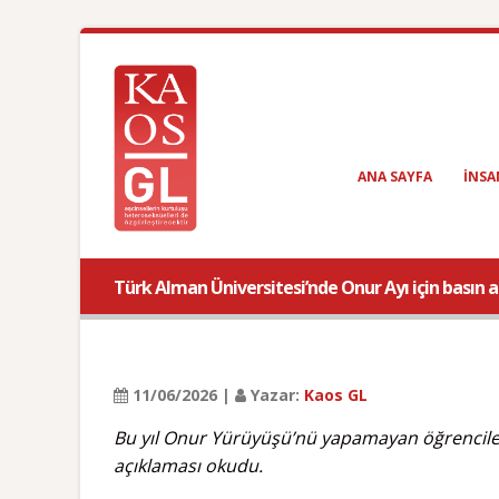
ANA SAYFA
INSA
Türk Alman Üniversitesi’nde Onur Ayı için basın 
11/06/2026 |
Yazar:
Kaos GL
Bu yıl Onur Yürüyüşü’nü yapamayan öğrenciler
açıklaması okudu.