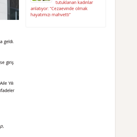
tutuklanan kadınlar
anlatıyor: “Cezaevinde olmak
hayatımızı mahvetti”
a geldi.
e giriş
le Yılı
ifadeler
p,