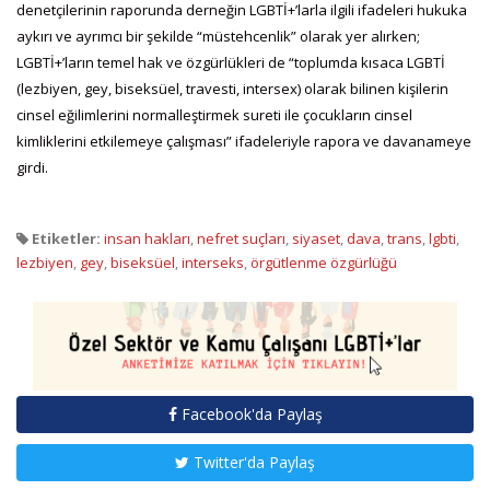
denetçilerinin raporunda derneğin LGBTİ+’larla ilgili ifadeleri hukuka
aykırı ve ayrımcı bir şekilde “müstehcenlik” olarak yer alırken;
LGBTİ+’ların temel hak ve özgürlükleri de “toplumda kısaca LGBTİ
(lezbiyen, gey, biseksüel, travesti, intersex) olarak bilinen kişilerin
cinsel eğilimlerini normalleştirmek sureti ile çocukların cinsel
kimliklerini etkilemeye çalışması” ifadeleriyle rapora ve davanameye
girdi.
Etiketler:
insan hakları
,
nefret suçları
,
siyaset
,
dava
,
trans
,
lgbti
,
lezbiyen
,
gey
,
biseksüel
,
interseks
,
örgütlenme özgürlüğü
Facebook'da Paylaş
Twitter'da Paylaş