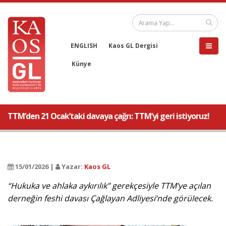
ENGLISH
Kaos GL Dergisi
Künye
TTM’den 21 Ocak’taki davaya çağrı: TTM’yi geri istiyoruz!
15/01/2026 |
Yazar:
Kaos GL
“Hukuka ve ahlaka aykırılık” gerekçesiyle TTM’ye açılan
derneğin feshi davası Çağlayan Adliyesi’nde görülecek.