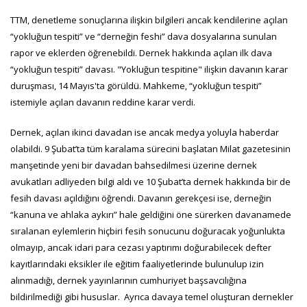
TTM, denetleme sonuçlarına ilişkin bilgileri ancak kendilerine açılan
“yokluğun tespiti” ve “derneğin feshi” dava dosyalarına sunulan
rapor ve eklerden öğrenebildi. Dernek hakkında açılan ilk dava
“yokluğun tespiti” davası. "Yokluğun tespitine" ilişkin davanın karar
duruşması, 14 Mayıs'ta görüldü. Mahkeme, “yokluğun tespiti”
istemiyle açılan davanın reddine karar verdi.
Dernek, açılan ikinci davadan ise ancak medya yoluyla haberdar
olabildi. 9 Şubat’ta tüm karalama sürecini başlatan Milat gazetesinin
manşetinde yeni bir davadan bahsedilmesi üzerine dernek
avukatları adliyeden bilgi aldı ve 10 Şubat’ta dernek hakkında bir de
fesih davası açıldığını öğrendi. Davanın gerekçesi ise, derneğin
“kanuna ve ahlaka aykırı” hale geldiğini öne sürerken davanamede
sıralanan eylemlerin hiçbiri fesih sonucunu doğuracak yoğunlukta
olmayıp, ancak idari para cezası yaptırımı doğurabilecek defter
kayıtlarındaki eksikler ile eğitim faaliyetlerinde bulunulup izin
alınmadığı, dernek yayınlarının cumhuriyet başsavcılığına
bildirilmediği gibi hususlar. Ayrıca davaya temel oluşturan dernekler