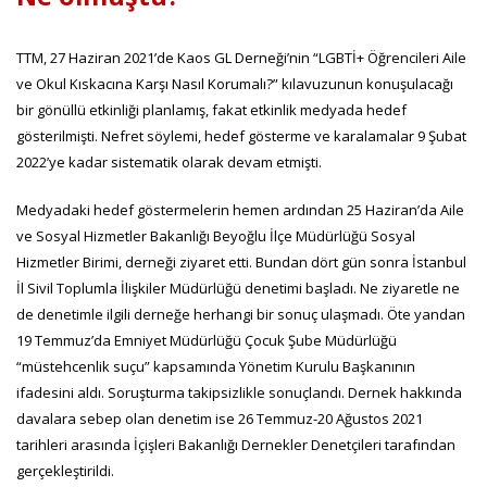
TTM, 27 Haziran 2021’de Kaos GL Derneği’nin “LGBTİ+ Öğrencileri Aile
ve Okul Kıskacına Karşı Nasıl Korumalı?” kılavuzunun konuşulacağı
bir gönüllü etkinliği planlamış, fakat etkinlik medyada hedef
gösterilmişti. Nefret söylemi, hedef gösterme ve karalamalar 9 Şubat
2022’ye kadar sistematik olarak devam etmişti.
Medyadaki hedef göstermelerin hemen ardından 25 Haziran’da Aile
ve Sosyal Hizmetler Bakanlığı Beyoğlu İlçe Müdürlüğü Sosyal
Hizmetler Birimi, derneği ziyaret etti. Bundan dört gün sonra İstanbul
İl Sivil Toplumla İlişkiler Müdürlüğü denetimi başladı. Ne ziyaretle ne
de denetimle ilgili derneğe herhangi bir sonuç ulaşmadı. Öte yandan
19 Temmuz’da Emniyet Müdürlüğü Çocuk Şube Müdürlüğü
“müstehcenlik suçu” kapsamında Yönetim Kurulu Başkanının
ifadesini aldı. Soruşturma takipsizlikle sonuçlandı. Dernek hakkında
davalara sebep olan denetim ise 26 Temmuz-20 Ağustos 2021
tarihleri arasında İçişleri Bakanlığı Dernekler Denetçileri tarafından
gerçekleştirildi.