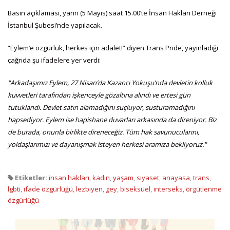
Basın açıklaması, yarın (5 Mayıs) saat 15.00’te İnsan Hakları Derneği
İstanbul Şubesi’nde yapılacak.
“Eylem’e özgürlük, herkes için adalet!” diyen Trans Pride, yayınladığı
çağrıda şu ifadelere yer verdi:
"Arkadaşımız Eylem, 27 Nisan’da Kazancı Yokuşu’nda devletin kolluk
kuvvetleri tarafından işkenceyle gözaltına alındı ve ertesi gün
tutuklandı. Devlet satın alamadığını suçluyor, susturamadığını
hapsediyor. Eylem ise hapishane duvarları arkasında da direniyor. Biz
de burada, onunla birlikte direneceğiz. Tüm hak savunucularını,
yoldaşlarımızı ve dayanışmak isteyen herkesi aramıza bekliyoruz."
Etiketler:
insan hakları
,
kadın
,
yaşam
,
siyaset
,
anayasa
,
trans
,
lgbti
,
ifade özgürlüğü
,
lezbiyen
,
gey
,
biseksüel
,
interseks
,
örgütlenme
özgürlüğü