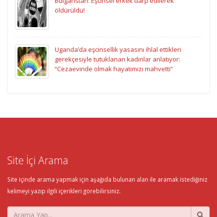
Bulgaristan: Eşcinsel erkek darp edilerek
öldürüldü!
Uganda’da eşcinsellik yasasını ihlal ettikleri
gerekçesiyle tutuklanan kadınlar anlatıyor:
“Cezaevinde olmak hayatımızı mahvetti”
Site İçi Arama
Site içinde arama yapmak için aşağıda bulunan alan ile aramak istediğiniz
kelimeyi yazıp ilgili içerikleri görebilirsiniz.