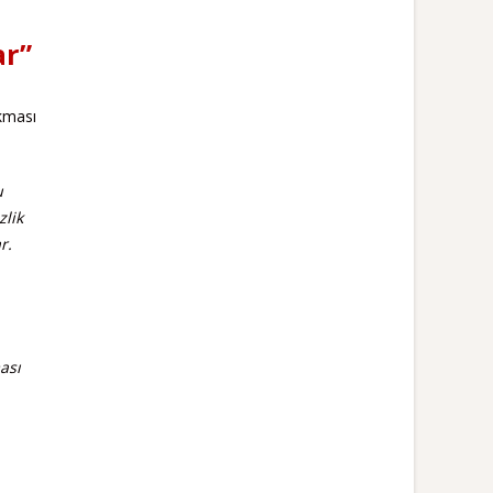
ar”
akması
u
zlik
r.
ası