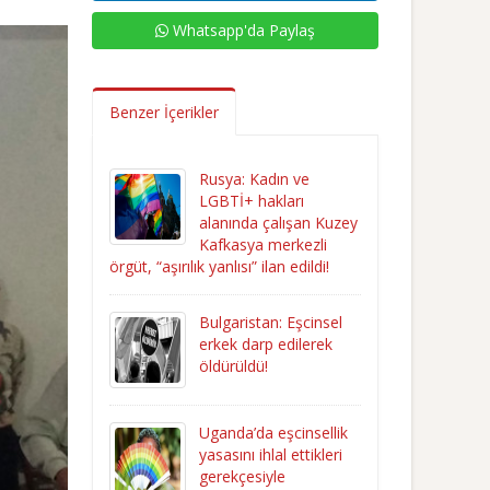
Whatsapp'da Paylaş
Benzer İçerikler
Rusya: Kadın ve
LGBTİ+ hakları
alanında çalışan Kuzey
Kafkasya merkezli
örgüt, “aşırılık yanlısı” ilan edildi!
Bulgaristan: Eşcinsel
erkek darp edilerek
öldürüldü!
Uganda’da eşcinsellik
yasasını ihlal ettikleri
gerekçesiyle