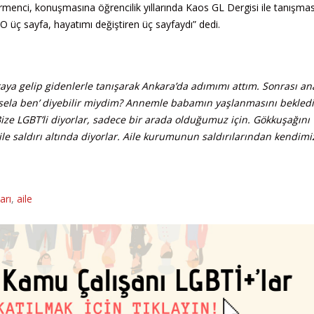
rmenci, konuşmasına öğrencilik yıllarında Kaos GL Dergisi ile tanışmas
 üç sayfa, hayatımı değiştiren üç sayfaydı” dedi.
oraya gelip gidenlerle tanışarak Ankara’da adımımı attım. Sonrası a
sela ben’ diyebilir miydim? Annemle babamın yaşlanmasını bekled
Bize LGBT’li diyorlar, sadece bir arada olduğumuz için. Gökkuşağını
saldırı altında diyorlar. Aile kurumunun saldırılarından kendimi
arı
,
aile