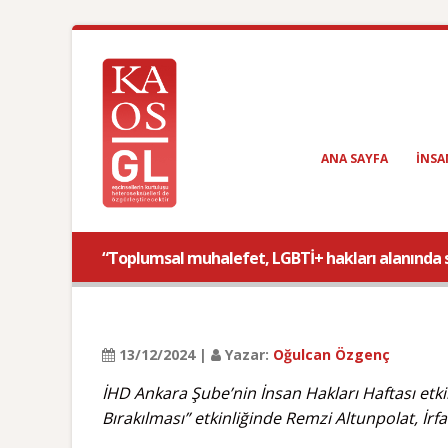
ANA SAYFA
INSA
“Toplumsal muhalefet, LGBTİ+ hakları alanında 
13/12/2024 |
Yazar:
Oğulcan Özgenç
İHD Ankara Şube’nin İnsan Hakları Haftası etk
Bırakılması” etkinliğinde Remzi Altunpolat, İ