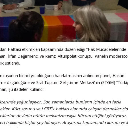
ları Haftası etkinlikleri kapsamında düzenlediği “Hak Mücadelelerinde
aman, İrfan Değirmenci ve Remzi Altunpolat konuştu. Panelin moderat
k üstlendi.
luşunun birinci yılı olduğunu hatırlatmasının ardından panel, Hakan
nme özgürlüğüne ve Sivil Toplum Geliştirme Merkezi’nin (STGM) “Türki
an, şu ifadeleri kullandı:
üzerinde yoğunlaşıyor. Son zamanlarda bunların içinde en fazla
kler. Kürt sorunu ve LGBTİ+ hakları alanında çalışan dernekler cid
rneklerine devletin bütün mekanizmasıyla hücum ettiğini görüyoruz.
leri hakkında hiçbir şey bilmiyor. Araştırma kapsamında kurum ve k