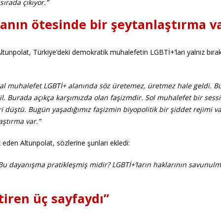
sırada çıkıyor.”
anın ötesinde bir şeytanlaştırma v
ltunpolat, Türkiye’deki demokratik muhalefetin LGBTİ+’ları yalnız bır
al muhalefet LGBTİ+ alanında söz üretemez, üretmez hale geldi. B
il. Burada açıkça karşımızda olan faşizmdir. Sol muhalefet bir sessi
düştü. Bugün yaşadığımız faşizmin biyopolitik bir şiddet rejimi va
aştırma var.”
 eden Altunpolat, sözlerine şunları ekledi:
Bu dayanışma pratikleşmiş midir? LGBTİ+’ların haklarının savunulm
tiren üç sayfaydı”