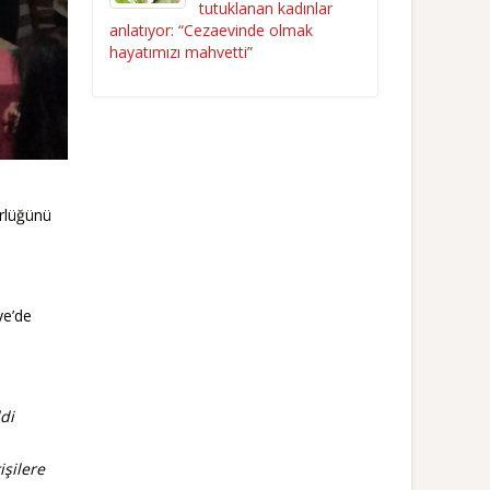
tutuklanan kadınlar
anlatıyor: “Cezaevinde olmak
hayatımızı mahvetti”
örlüğünü
ye’de
di
işilere