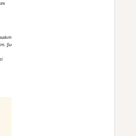
ını
naakım
im. Şu
zi