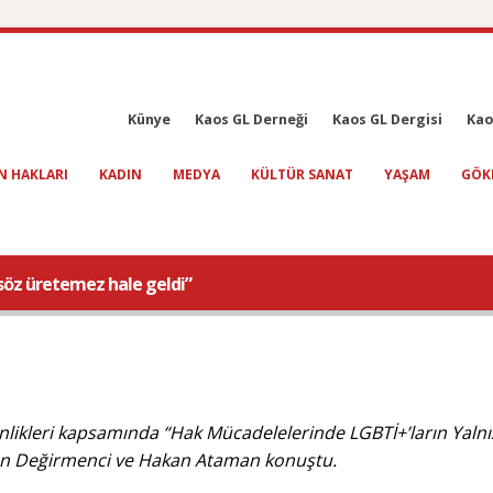
Künye
Kaos GL Derneği
Kaos GL Dergisi
Kao
N HAKLARI
KADIN
MEDYA
KÜLTÜR SANAT
YAŞAM
GÖK
söz üretemez hale geldi”
inlikleri kapsamında “Hak Mücadelelerinde LGBTİ+’ların Yalnı
rfan Değirmenci ve Hakan Ataman konuştu.