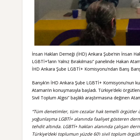
İnsan Hakları Derneği (İHD) Ankara Şube’nin İnsan Hak
LGBTİ+’ların Yalnız Bırakılması” panelinde Hakan At
İHD Ankara Şube LGBTİ+ Komisyonu’ndan Barış Barışı
Barışık’ın İHD Ankara Şube LGBTİ+ Komisyonu’nun kuru
Ataman’ın konuşmasıyla başladı. Türkiye’deki örgütle
Sivil Toplum Algısı” başlıklı araştırmasına değinen Atam
“Tüm denetimler, tüm cezalar hak temelli örgütler 
yoğunlaşma LGBTİ+ alanında faaliyet gösteren derne
tehdit altında. LGBTİ+ hakları alanında çalışan de
Türkiye’deki toplumun yüzde 60’ı sivil toplum örgüt