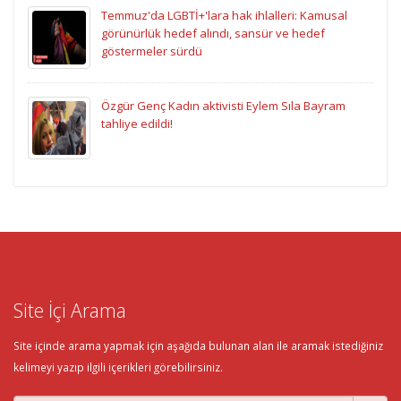
Temmuz'da LGBTİ+'lara hak ihlalleri: Kamusal
görünürlük hedef alındı, sansür ve hedef
göstermeler sürdü
Özgür Genç Kadın aktivisti Eylem Sıla Bayram
tahliye edildi!
Site İçi Arama
Site içinde arama yapmak için aşağıda bulunan alan ile aramak istediğiniz
kelimeyi yazıp ilgili içerikleri görebilirsiniz.