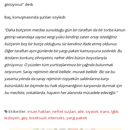
görüyoruz” dedi.
Baş, konuşmasında şunları söyledi:
“Daha bütçenin meclise sunulduğu gün bir taraftan da bir torba kanun
getirip vatandaşa sayısız vergi yükü bindirip zaten onay istediğiniz
bütçenin boş bir bütçe olduğunu siz kendiniz ifade etmiş oldunuz.
Diğer taraftan aynı günlerde bir yargı paketi kamuoyuna sızdırıldı. Bu
iktidarın korkunç zihniyetini, nefret dilini bütün boyutlarıyla
görüyoruz. O yüzden tüm yurttaşlarımıza bir çağrıda bulunmak
istiyorum: Saray rejiminin derdi bellidir, muradı bellidir. Biz ise bu
yasama yılında da saray rejiminin topyekûn saldırılarına karşı
bütünlüklü bir biçimde bu halk düşmanlığının karşısında durmak için
bu mecliste, sokaklarda, hayatın her alanında mücadele edeceğiz.”
Etiketler:
insan hakları
,
nefret suçları
,
aile
,
siyaset
,
trans
,
lgbti
,
lezbiyen
,
gey
,
biseksüel
,
interseks
,
yargı paketi