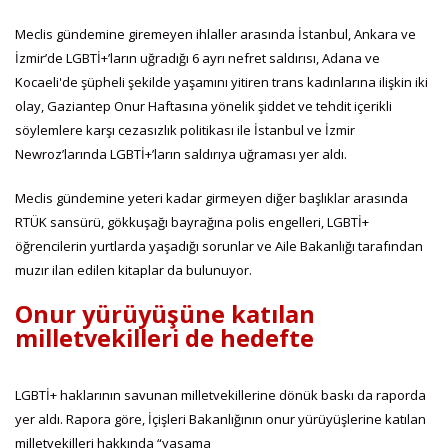
Meclis gündemine giremeyen ihlaller arasında İstanbul, Ankara ve
İzmir’de LGBTİ+’ların uğradığı 6 ayrı nefret saldırısı, Adana ve
Kocaeli'de şüpheli şekilde yaşamını yitiren trans kadınlarına ilişkin iki
olay, Gaziantep Onur Haftasına yönelik şiddet ve tehdit içerikli
söylemlere karşı cezasızlık politikası ile İstanbul ve İzmir
Newroz’larında LGBTİ+’ların saldırıya uğraması yer aldı.
Meclis gündemine yeteri kadar girmeyen diğer başlıklar arasında
RTÜK sansürü, gökkuşağı bayrağına polis engelleri, LGBTİ+
öğrencilerin yurtlarda yaşadığı sorunlar ve Aile Bakanlığı tarafından
muzır ilan edilen kitaplar da bulunuyor.
Onur yürüyüşüne katılan
milletvekilleri de hedefte
LGBTİ+ haklarının savunan milletvekillerine dönük baskı da raporda
yer aldı. Rapora göre, İçişleri Bakanlığının onur yürüyüşlerine katılan
milletvekilleri hakkında “yasama