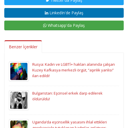
Twitter'da Paylaş
LinkedIn'de Paylaş
Whatsapp'da Paylaş
Benzer İçerikler
Rusya: Kadın ve LGBTİ+ hakları alanında çalışan
Kuzey Kafkasya merkezli örgüt, “aşırılık yanlısı”
ilan edildi!
Bulgaristan: Eşcinsel erkek darp edilerek
öldürüldü!
Uganda’da eşcinsellik yasasını ihlal ettikleri
gerekçesiyle tutuklanan kadınlar anlatıyor: