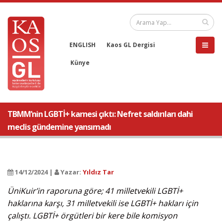
ENGLISH
Kaos GL Dergisi
Künye
TBMM’nin LGBTİ+ karnesi çıktı: Nefret saldırıları dahi
meclis gündemine yansımadı
14/12/2024 |
Yazar:
Yıldız Tar
ÜniKuir’in raporuna göre; 41 milletvekili LGBTİ+
haklarına karşı, 31 milletvekili ise LGBTİ+ hakları için
çalıştı. LGBTİ+ örgütleri bir kere bile komisyon