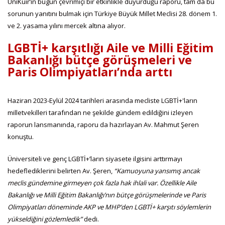
ÜniKuir’in bugün çevrimiçi bir etkinlikle duyurduğu raporu, tam da bu
sorunun yanıtını bulmak için Türkiye Büyük Millet Meclisi 28. dönem 1.
ve 2. yasama yılını mercek altına alıyor.
LGBTİ+ karşıtlığı Aile ve Milli Eğitim
Bakanlığı bütçe görüşmeleri ve
Paris Olimpiyatları’nda arttı
Haziran 2023-Eylül 2024 tarihleri arasında mecliste LGBTİ+'ların
milletvekilleri tarafından ne şekilde gündem edildiğini izleyen
raporun lansmanında, raporu da hazırlayan Av. Mahmut Şeren
konuştu.
Üniversiteli ve genç LGBTİ+’ların siyasete ilgisini arttırmayı
hedeflediklerini belirten Av. Şeren,
“Kamuoyuna yansımış ancak
meclis gündemine girmeyen çok fazla hak ihlali var. Özellikle Aile
Bakanlığı ve Milli Eğitim Bakanlığı’nın bütçe görüşmelerinde ve Paris
Olimpiyatları döneminde AKP ve MHP’den LGBTİ+ karşıtı söylemlerin
yükseldiğini gözlemledik”
dedi.