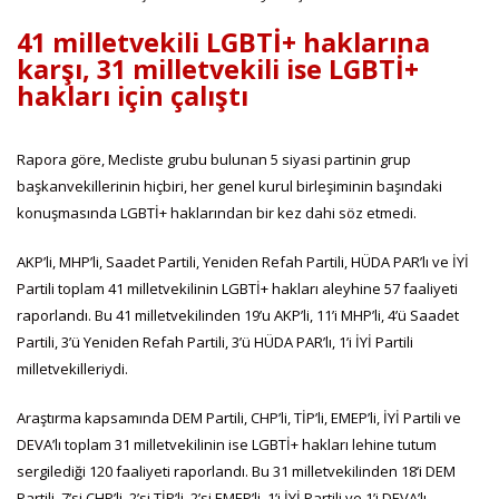
41 milletvekili LGBTİ+ haklarına
karşı, 31 milletvekili ise LGBTİ+
hakları için çalıştı
Rapora göre, Mecliste grubu bulunan 5 siyasi partinin grup
başkanvekillerinin hiçbiri, her genel kurul birleşiminin başındaki
konuşmasında LGBTİ+ haklarından bir kez dahi söz etmedi.
AKP’li, MHP’li, Saadet Partili, Yeniden Refah Partili, HÜDA PAR’lı ve İYİ
Partili toplam 41 milletvekilinin LGBTİ+ hakları aleyhine 57 faaliyeti
raporlandı. Bu 41 milletvekilinden 19’u AKP’li, 11’i MHP’li, 4’ü Saadet
Partili, 3’ü Yeniden Refah Partili, 3’ü HÜDA PAR’lı, 1’i İYİ Partili
milletvekilleriydi.
Araştırma kapsamında DEM Partili, CHP’li, TİP’li, EMEP’li, İYİ Partili ve
DEVA’lı toplam 31 milletvekilinin ise LGBTİ+ hakları lehine tutum
sergilediği 120 faaliyeti raporlandı. Bu 31 milletvekilinden 18’i DEM
Partili, 7’si CHP’li, 2’si TİP’li, 2’si EMEP’li, 1’i İYİ Partili ve 1’i DEVA’lı