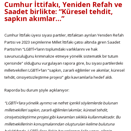
Cumhur İttifakı, Yeniden Refah ve
Saadet birlikte: “Küresel tehdit,
sapkın akımlar…”
Cumhur İttifakı üyesi siyasi partiler, ittifaktan ayrılan Yeniden Refah
Partisi ve 2023 seçimlerine Millet İttifakı çatısı altında giren Saadet
Partisi’nin “LGBTİ+’ların toplumdaki varlıklarını ve hak
savunuculuğunu kriminalize etmeye yönelik sistematik bir tutum
içerisinde” olduğunu vurgulayan rapora göre, bu siyasi partilerdeki
milletvekilleri LGBTİ+’ları “sapkın, zararlı eğilimler ve akımlar, küresel
tehdit, cinsiyetsizleştirme projesi” gibi kavramlarla hedef aldı.
Raporda bu durum şöyle açıklanıyor:
“LGBTİ+’lara yönelik ayrımcı ve nefret içerikli söylemlerde bulunan
milletvekilleri sapkın, zararlı eğilimler/akımlar, küresel tehdit,
cinsiyetsizleştirme projesi gibi kavramları sıklıkla kullanmaktadır. Bu
milletvekillerinin konuşmalarından oluşturulan kelime bulutuna