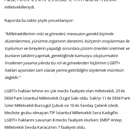
milletvekilleriydi.
Raporda bu tablo şöyle yorumlanıyor:
“Milletvekillerinin rolü ve görevleri; mevzuatın gerekli biçimde
düzenlenmesi, yürütme organının denetimi, bütçenin onaylanması ile
toplumun ve bireylerin yaşadığı sorunlara çözüm önerileri üretmek ve
bunların takibini yapmak, gerektiğinde kamuoyu oluşturmaktır.
İncelenen yasama yılında bu rol ve görevlerden hiçbirinin LGBTİ+
hakları açısından tam olarak yerine getirildiğini söylemek mümkün
değildir.”
LGBTİ+ hakları lehine en çok meclis faaliyeti olan milletvekili, 20 ile
DEM Parti İstanbul Milletvekili Özgül Saki oldu. Saki’yi 11 ile DEM Parti
İzmir Milletvekili Burcugül Çubuk ve 10 ile Sevilay Çelenk izledi.
Mecliste grubu olmayan TİP İstanbul Milletvekili Sera Kadıgil’in
LGBTİ+ haklarını savunan 8 meclis faaliyeti olurken; EMEP Antep
Milletvekili Sevda Karaca’nın 7 faaliyeti oldu.