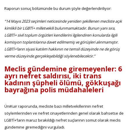
Raporun sonuç bölümünde bu durum şöyle değerlendiriliyor:
“14 Mayıs 2023 seçimleri neticesinde yeniden şekillenen mecliste açık
kimlikli bir LGBTİ+ milletvekili bulunmamaktadır. Bunun yanı sıra,
LGBTİ+ sivil toplum örgütleri kendilerini ilgilendiren konularda ilgili
komisyon toplantılarına davet edilmemiş ve görüşleri alınmamıştır.
LGBTİ+’ların siyasi katılım hakkının ne temsil düzeyinde ne de görüş
verme düzeyinde gerçekleşebildiği söylenebilecektir.”
Meclis gündemine giremeyenler: 6
ayrı nefret saldırısı, iki trans
kadının şüpheli ölümü, gökkuşağı
bayrağına polis müdahaleleri
ÜniKuir raporunda, mecliste bazı milletvekillerinin nefret
söylemlerinden ve nefret cinayetlerinden genel olarak bahsetse de
LGBTİ+’ların maruz bırakıldığı nefret suçlarının somut olarak meclis
gündemine giremediğini vurguladı.