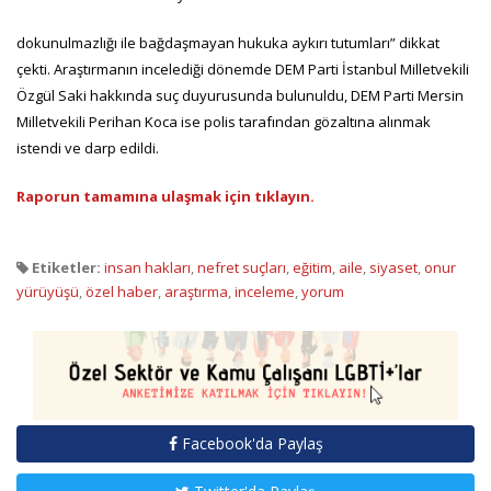
dokunulmazlığı ile bağdaşmayan hukuka aykırı tutumları” dikkat
çekti. Araştırmanın incelediği dönemde DEM Parti İstanbul Milletvekili
Özgül Saki hakkında suç duyurusunda bulunuldu, DEM Parti Mersin
Milletvekili Perihan Koca ise polis tarafından gözaltına alınmak
istendi ve darp edildi.
Raporun tamamına ulaşmak için tıklayın.
Etiketler:
insan hakları
,
nefret suçları
,
eğitim
,
aile
,
siyaset
,
onur
yürüyüşü
,
özel haber
,
araştırma
,
inceleme
,
yorum
Facebook'da Paylaş