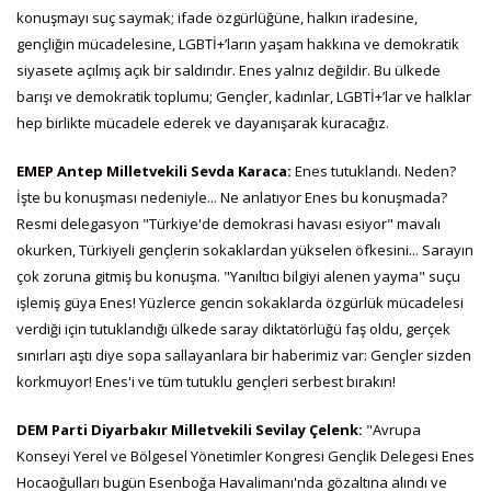
konuşmayı suç saymak; ifade özgürlüğüne, halkın iradesine,
gençliğin mücadelesine, LGBTİ+’ların yaşam hakkına ve demokratik
siyasete açılmış açık bir saldırıdır. Enes yalnız değildir. Bu ülkede
barışı ve demokratik toplumu; Gençler, kadınlar, LGBTİ+’lar ve halklar
hep birlikte mücadele ederek ve dayanışarak kuracağız.
EMEP Antep Milletvekili Sevda Karaca:
Enes tutuklandı. Neden?
İşte bu konuşması nedeniyle... Ne anlatıyor Enes bu konuşmada?
Resmi delegasyon "Türkiye'de demokrasi havası esiyor" mavalı
okurken, Türkiyeli gençlerin sokaklardan yükselen öfkesini... Sarayın
çok zoruna gitmiş bu konuşma. "Yanıltıcı bilgiyi alenen yayma" suçu
işlemiş güya Enes! Yüzlerce gencin sokaklarda özgürlük mücadelesi
verdiği için tutuklandığı ülkede saray diktatörlüğü faş oldu, gerçek
sınırları aştı diye sopa sallayanlara bir haberimiz var: Gençler sizden
korkmuyor! Enes'i ve tüm tutuklu gençleri serbest bırakın!
DEM Parti Diyarbakır Milletvekili Sevilay Çelenk:
"Avrupa
Konseyi Yerel ve Bölgesel Yönetimler Kongresi Gençlik Delegesi Enes
Hocaoğulları bugün Esenboğa Havalimanı'nda gözaltına alındı ve