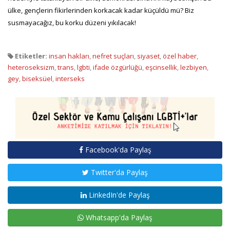
ülke, gençlerin fikirlerinden korkacak kadar küçüldü mü? Biz
susmayacağız, bu korku düzeni yıkılacak!
Etiketler:
insan hakları
,
nefret suçları
,
siyaset
,
özel haber
,
heteroseksizm
,
trans
,
lgbti
,
ifade özgürlüğü
,
eşcinsellik
,
lezbiyen
,
gey
,
biseksüel
,
interseks
Facebook'da Paylaş
Twitter'da Paylaş
LinkedIn'de Paylaş
Whatsapp'da Paylaş