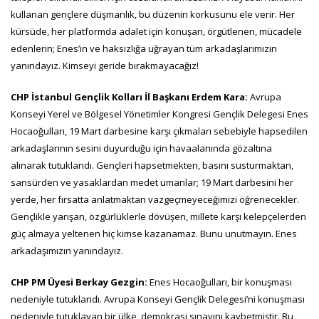
kullanan gençlere düşmanlık, bu düzenin korkusunu ele verir. Her
kürsüde, her platformda adalet için konuşan, örgütlenen, mücadele
edenlerin; Enes’in ve haksızlığa uğrayan tüm arkadaşlarımızın
yanındayız. Kimseyi geride bırakmayacağız!
CHP İstanbul Gençlik Kolları İl Başkanı Erdem Kara:
Avrupa
Konseyi Yerel ve Bölgesel Yönetimler Kongresi Gençlik Delegesi Enes
Hocaoğulları, 19 Mart darbesine karşı çıkmaları sebebiyle hapsedilen
arkadaşlarının sesini duyurduğu için havaalanında gözaltına
alınarak tutuklandı. Gençleri hapsetmekten, basını susturmaktan,
sansürden ve yasaklardan medet umanlar; 19 Mart darbesini her
yerde, her fırsatta anlatmaktan vazgeçmeyeceğimizi öğrenecekler.
Gençlikle yarışan, özgürlüklerle dövüşen, millete karşı kelepçelerden
güç almaya yeltenen hiç kimse kazanamaz. Bunu unutmayın. Enes
arkadaşımızın yanındayız.
CHP PM Üyesi Berkay Gezgin:
Enes Hocaoğulları, bir konuşması
nedeniyle tutuklandı. Avrupa Konseyi Gençlik Delegesi’ni konuşması
nedeniyle tutuklayan bir ülke, demokrasi sınavını kaybetmiştir. Bu