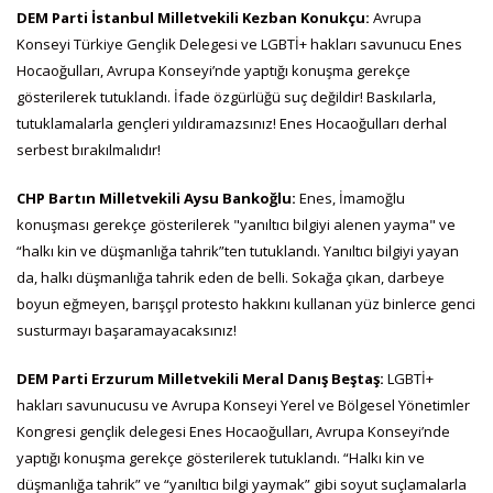
DEM Parti İstanbul Milletvekili Kezban Konukçu:
Avrupa
Konseyi Türkiye Gençlik Delegesi ve LGBTİ+ hakları savunucu Enes
Hocaoğulları, Avrupa Konseyi’nde yaptığı konuşma gerekçe
gösterilerek tutuklandı. İfade özgürlüğü suç değildir! Baskılarla,
tutuklamalarla gençleri yıldıramazsınız! Enes Hocaoğulları derhal
serbest bırakılmalıdır!
CHP Bartın Milletvekili Aysu Bankoğlu:
Enes, İmamoğlu
konuşması gerekçe gösterilerek "yanıltıcı bilgiyi alenen yayma" ve
“halkı kin ve düşmanlığa tahrik”ten tutuklandı. Yanıltıcı bilgiyi yayan
da, halkı düşmanlığa tahrik eden de belli. Sokağa çıkan, darbeye
boyun eğmeyen, barışçıl protesto hakkını kullanan yüz binlerce genci
susturmayı başaramayacaksınız!
DEM Parti Erzurum Milletvekili Meral Danış Beştaş:
LGBTİ+
hakları savunucusu ve Avrupa Konseyi Yerel ve Bölgesel Yönetimler
Kongresi gençlik delegesi Enes Hocaoğulları, Avrupa Konseyi’nde
yaptığı konuşma gerekçe gösterilerek tutuklandı. “Halkı kin ve
düşmanlığa tahrik” ve “yanıltıcı bilgi yaymak” gibi soyut suçlamalarla