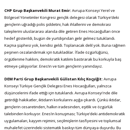
CHP Grup Başkanvekili Murat Emir:
Avrupa Konseyi Yerel ve
Bölgesel Yönetimler Kongresi gençlik delegesi olarak Türkiye’deki
gençlerin uğradığı polis şiddetini, hak ihlallerini ve demokrasi
taleplerini uluslararası alanda dile getiren Enes Hocaoğulları önce
hedef gösterildi, bugün de yurtdışından gelir gelmez tutuklandı.
Kaçma şüphesi yok, kendisi geldi. Toplanacak delil yok. Buna rağmen
peşinen cezalandırmak için tutukladılar. İfade özgürlüğünü,
örgütlenme hakkını, demokratik katılımı bastırarak bu korkuyla baş
etmeye çalışıyorlar. Enes’in ve tüm gençlerin yanındayız.
DEM Parti Grup Başkanvekili Gülistan Kılıç Koçyiğit:
Avrupa
Konseyi Türkiye Gençlik Delegesi Enes Hocaoğulları, yalnızca
düşüncelerini ifade ettiği için tutuklandı. Avrupa Konseyi'nde dile
getirdiği hakikatler, iktidarın korkularını açığa çıkardı. Çünkü iktidar,
gençlerin cesaretinden, halkın iradesinden, eşitlik ve özgürlük
talebinden korkuyor. Enes’in konuşması; Türkiye’deki antidemokratik
uygulamaları, kayyım rejimini, seçilmişlerin tasfiyesini ve toplumsal
muhalefet üzerindeki sistematik baskıyı tüm dünyaya duyurdu. Bu