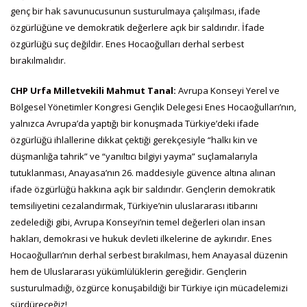
genç bir hak savunucusunun susturulmaya çalışılması, ifade
özgürlüğüne ve demokratik değerlere açık bir saldırıdır. İfade
özgürlüğü suç değildir. Enes Hocaoğulları derhal serbest
bırakılmalıdır.
CHP Urfa Milletvekili Mahmut Tanal:
Avrupa Konseyi Yerel ve
Bölgesel Yönetimler Kongresi Gençlik Delegesi Enes Hocaoğulları’nın,
yalnızca Avrupa’da yaptığı bir konuşmada Türkiye’deki ifade
özgürlüğü ihlallerine dikkat çektiği gerekçesiyle “halkı kin ve
düşmanlığa tahrik” ve “yanıltıcı bilgiyi yayma” suçlamalarıyla
tutuklanması, Anayasa’nın 26. maddesiyle güvence altına alınan
ifade özgürlüğü hakkına açık bir saldırıdır. Gençlerin demokratik
temsiliyetini cezalandırmak, Türkiye’nin uluslararası itibarını
zedelediği gibi, Avrupa Konseyi’nin temel değerleri olan insan
hakları, demokrasi ve hukuk devleti ilkelerine de aykırıdır. Enes
Hocaoğulları’nın derhal serbest bırakılması, hem Anayasal düzenin
hem de Uluslararası yükümlülüklerin gereğidir. Gençlerin
susturulmadığı, özgürce konuşabildiği bir Türkiye için mücadelemizi
sürdüreceğiz!