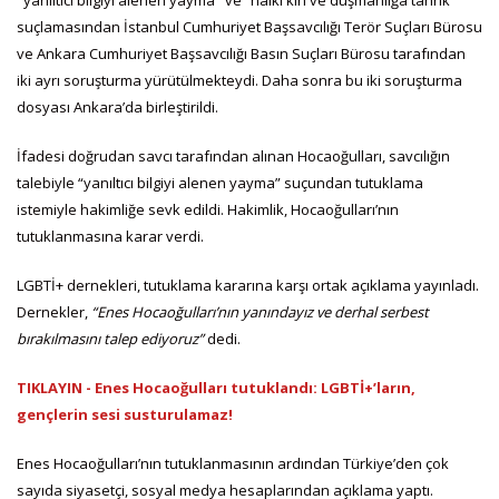
"yanıltıcı bilgiyi alenen yayma" ve “halkı kin ve düşmanlığa tahrik”
suçlamasından İstanbul Cumhuriyet Başsavcılığı Terör Suçları Bürosu
ve Ankara Cumhuriyet Başsavcılığı Basın Suçları Bürosu tarafından
iki ayrı soruşturma yürütülmekteydi. Daha sonra bu iki soruşturma
dosyası Ankara’da birleştirildi.
İfadesi doğrudan savcı tarafından alınan Hocaoğulları, savcılığın
talebiyle “yanıltıcı bilgiyi alenen yayma” suçundan tutuklama
istemiyle hakimliğe sevk edildi. Hakimlik, Hocaoğulları’nın
tutuklanmasına karar verdi.
LGBTİ+ dernekleri, tutuklama kararına karşı ortak açıklama yayınladı.
Dernekler,
“Enes Hocaoğulları’nın yanındayız ve derhal serbest
bırakılmasını talep ediyoruz”
dedi.
TIKLAYIN - Enes Hocaoğulları tutuklandı: LGBTİ+’ların,
gençlerin sesi susturulamaz!
Enes Hocaoğulları’nın tutuklanmasının ardından Türkiye’den çok
sayıda siyasetçi, sosyal medya hesaplarından açıklama yaptı.