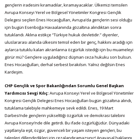
gençlerin iradesini kıramadılar, kıramayacaklar. Ülkemizi temsilen
Avrupa Konseyi Yerel ve Bölgesel Yönetimler Kongresi Gençlik
Delegesi seçilen Enes Hocaoğulları, Avrupa’da gençlerin sesi olduğu
için bugün Esenboğa Havaalanında gözaltına alındıktan sonra
tutuklandı. Aklına estikçe “Türkiye hukuk devletidir.” diyenler,
uluslararası alanda ülkesini temsil eden bir genç, hakkını aradığı için
aylarca tutuklu kalan akranlarına özgürlük istediği için bu muameleyi
görür mü? Gençlere uyguladığınız düşman ceza hukuku son bulsun.
Enes Hocaoğulları, derhal serbest bırakılsın. Yalnız değilsin Enes
Kardeşim.
CHP Gençlik ve Spor Bakanlığından Sorumlu Genel Başkan
Yardımcısı Sevgi Kılıç:
Avrupa Konseyi Yerel ve Bölgesel Yönetimler
Kongresi Gençlik Delegesi Enes Hocaoğulları bugün gözaltına alındı,
tutuklama talebiyle mahkemeye sevk edildi. Enes, 19 Mart
Darbesi’nde gençlerin yükselttiği özgürlük ve demokrasi talebini
Avrupa Konseyi’nde dile getirdi. Bu ifade özgürlüğüdür. Dünyadaki
yaşıtlarıyla eşit, özgür, güvenceli bir yaşam isteyen gençleri, bu
talepleri dillendirdikleri için cezalandıramazsınız! Anayasal haklarını