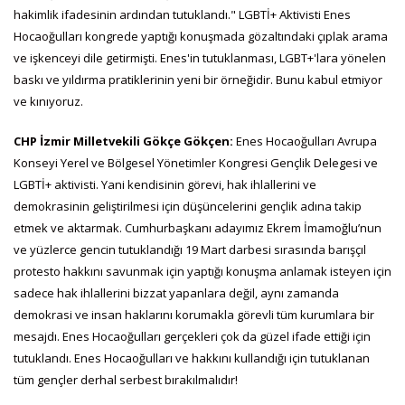
hakimlik ifadesinin ardından tutuklandı." LGBTİ+ Aktivisti Enes
Hocaoğulları kongrede yaptığı konuşmada gözaltındaki çıplak arama
ve işkenceyi dile getirmişti. Enes'in tutuklanması, LGBT+'lara yönelen
baskı ve yıldırma pratiklerinin yeni bir örneğidir. Bunu kabul etmiyor
ve kınıyoruz.
CHP İzmir Milletvekili Gökçe Gökçen:
Enes Hocaoğulları Avrupa
Konseyi Yerel ve Bölgesel Yönetimler Kongresi Gençlik Delegesi ve
LGBTİ+ aktivisti. Yani kendisinin görevi, hak ihlallerini ve
demokrasinin geliştirilmesi için düşüncelerini gençlik adına takip
etmek ve aktarmak. Cumhurbaşkanı adayımız Ekrem İmamoğlu’nun
ve yüzlerce gencin tutuklandığı 19 Mart darbesi sırasında barışçıl
protesto hakkını savunmak için yaptığı konuşma anlamak isteyen için
sadece hak ihlallerini bizzat yapanlara değil, aynı zamanda
demokrasi ve insan haklarını korumakla görevli tüm kurumlara bir
mesajdı. Enes Hocaoğulları gerçekleri çok da güzel ifade ettiği için
tutuklandı. Enes Hocaoğulları ve hakkını kullandığı için tutuklanan
tüm gençler derhal serbest bırakılmalıdır!