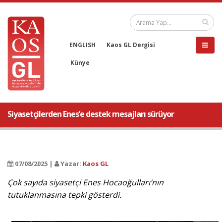
ENGLISH
Kaos GL Dergisi
Künye
Siyasetçilerden Enes’e destek mesajları sürüyor
07/08/2025 |
Yazar:
Kaos GL
Çok sayıda siyasetçi Enes Hocaoğulları’nın
tutuklanmasına tepki gösterdi.