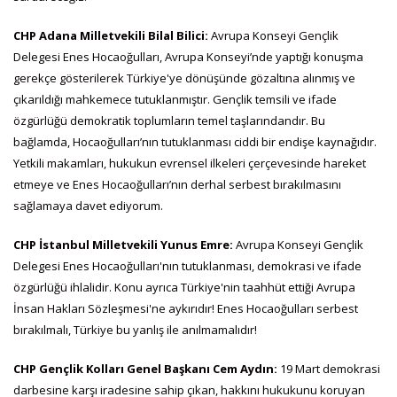
CHP Adana Milletvekili Bilal Bilici:
Avrupa Konseyi Gençlik
Delegesi Enes Hocaoğulları, Avrupa Konseyi’nde yaptığı konuşma
gerekçe gösterilerek Türkiye'ye dönüşünde gözaltına alınmış ve
çıkarıldığı mahkemece tutuklanmıştır. Gençlik temsili ve ifade
özgürlüğü demokratik toplumların temel taşlarındandır. Bu
bağlamda, Hocaoğulları’nın tutuklanması ciddi bir endişe kaynağıdır.
Yetkili makamları, hukukun evrensel ilkeleri çerçevesinde hareket
etmeye ve Enes Hocaoğulları’nın derhal serbest bırakılmasını
sağlamaya davet ediyorum.
CHP İstanbul Milletvekili Yunus Emre:
Avrupa Konseyi Gençlik
Delegesi Enes Hocaoğulları'nın tutuklanması, demokrasi ve ifade
özgürlüğü ihlalidir. Konu ayrıca Türkiye'nin taahhüt ettiği Avrupa
İnsan Hakları Sözleşmesi'ne aykırıdır! Enes Hocaoğulları serbest
bırakılmalı, Türkiye bu yanlış ile anılmamalıdır!
CHP Gençlik Kolları Genel Başkanı Cem Aydın:
19 Mart demokrasi
darbesine karşı iradesine sahip çıkan, hakkını hukukunu koruyan