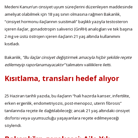
Medeni Kanun’un cinsiyet uyum süreçlerini düzenleyen maddesinde
ameliyat olabilmek için 18 yaş sınırı olmasına rağmen Bakanlık,
“cinsiyet hormonu ilaçlarının suistimali” başlıklı yazıyla testosteron
içeren ilaçlar, gonadotropin salıverici (GnRH) analogları ve tek başına
2 mg ve üstü östrojen içeren ilaçların 21 yaş altında kullanımını
kısıtladı.
Bakanlık,
“Bu ilaçlar cinsiyet değiştirmek amacıyla hiçbir şekilde reçete
edilemeyip raporlanamayacaktır”
talimatını valiliklere iletti.
Kısıtlama, transları hedef alıyor
25 Haziran tarihli yazıda, bu ilaçların “hali hazırda kanser, infertilite,
erken ergenlik, endometriyozis, post-menopoz, uterin fibrosis”
tanılarında reçete ile dağıtılabileceği; ancak 21 yaş altındaki cinsiyet
disforisi veya uyumsuzluğu yaşayanlara reçete edilmeyeceği
söylendi.