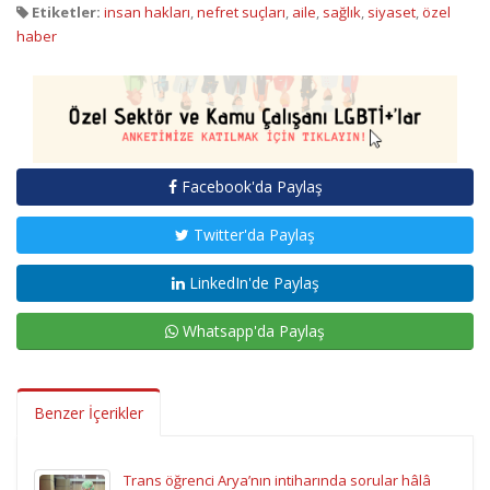
Etiketler:
insan hakları
,
nefret suçları
,
aile
,
sağlık
,
siyaset
,
özel
haber
Facebook'da Paylaş
Twitter'da Paylaş
LinkedIn'de Paylaş
Whatsapp'da Paylaş
Benzer İçerikler
Trans öğrenci Arya’nın intiharında sorular hâlâ