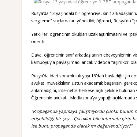
Rusya’da 13 yaşındaki bir öğrenciye, sınıf arkadaşları
sergileme” suçlamaları yöneltildi; öğrenci, Rusya’da “ço
Yetkililer, öğrencinin okuldan uzaklaştırılmasını ve “p
önerdi.
Dava, öğrencinin sınıf arkadaşlarının ebeveynlerinin v
kamuoyuyla paylaşılmadı ancak videoda “aşırılıkçı” olar
Rusya’da idari sorumluluk yaşı 16’dan başladığı için d
avukat, müvekkilinin üstün akademik başarısını gerekçe 
anlamadığını, internette herkese açık şekilde bulunan v
Öğrencinin avukatı, Mediazona’ya yaptığı açıklamada şu
“Propaganda yapmaya çalışmıyordu çünkü bunun ne o
erişebildiği bir şey… Çocuklar bile internete girip bu
ise bunu propaganda olarak mı değerlendiriyor?”