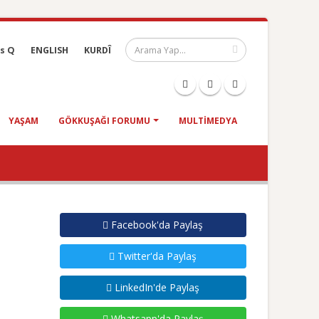
s Q
ENGLISH
KURDÎ
YAŞAM
GÖKKUŞAĞI FORUMU
MULTIMEDYA
Facebook'da Paylaş
Twitter'da Paylaş
LinkedIn'de Paylaş
Whatsapp'da Paylaş