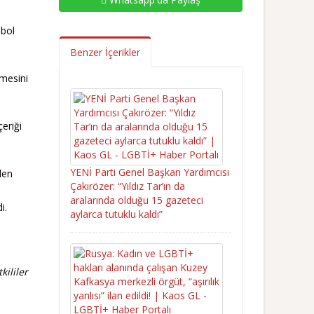
mbol
Benzer İçerikler
lmesini
eriği
YENİ Parti Genel Başkan Yardımcısı
den
Çakırözer: “Yıldız Tar’ın da
aralarında olduğu 15 gazeteci
i.
aylarca tutuklu kaldı”
kililer