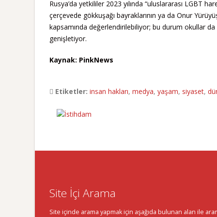
Rusya’da yetkililer 2023 yılında “uluslararası LGBT harek
çerçevede gökkuşağı bayraklarının ya da Onur Yürüyüşü’y
kapsamında değerlendirilebiliyor; bu durum okullar da
genişletiyor.
Kaynak: PinkNews
Etiketler:
insan hakları
,
medya
,
yaşam
,
siyaset
,
dü
Site İçi Arama
Site içinde arama yapmak için aşağıda bulunan alan ile aramak 