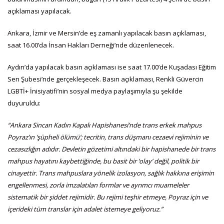
açıklaması yapılacak.
Ankara, İzmir ve Mersin’de eş zamanlı yapılacak basın açıklaması,
saat 16.00’da İnsan Hakları Derneği’nde düzenlenecek.
Aydın’da yapılacak basın açıklaması ise saat 17.00’de Kuşadası Eğitim
Sen Şubesi’nde gerçekleşecek. Basın açıklaması, Renkli Güvercin
LGBTİ+ İnisiyatifi’nin sosyal medya paylaşımıyla şu şekilde
duyuruldu:
“Ankara Sincan Kadın Kapalı Hapishanesi’nde trans erkek mahpus
Poyraz’ın ‘şüpheli ölümü’; tecritin, trans düşmanı cezaevi rejiminin ve
cezasızlığın adıdır. Devletin gözetimi altındaki bir hapishanede bir trans
mahpus hayatını kaybettiğinde, bu basit bir ‘olay’ değil, politik bir
cinayettir. Trans mahpuslara yönelik izolasyon, sağlık hakkına erişimin
engellenmesi, zorla imzalatılan formlar ve ayrımcı muameleler
sistematik bir şiddet rejimidir. Bu rejimi teşhir etmeye, Poyraz için ve
içerideki tüm translar için adalet istemeye geliyoruz.”