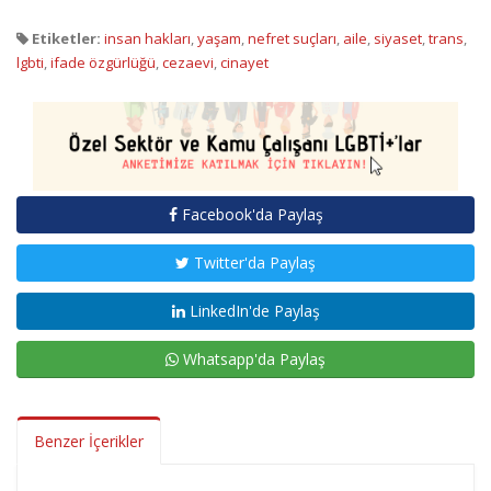
Etiketler:
insan hakları
,
yaşam
,
nefret suçları
,
aile
,
siyaset
,
trans
,
lgbti
,
ifade özgürlüğü
,
cezaevi
,
cinayet
Facebook'da Paylaş
Twitter'da Paylaş
LinkedIn'de Paylaş
Whatsapp'da Paylaş
Benzer İçerikler