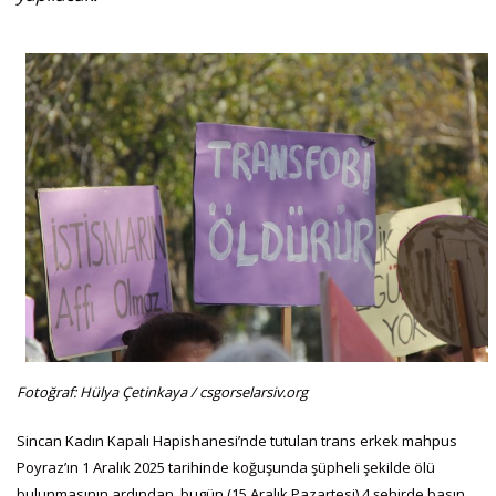
Fotoğraf: Hülya Çetinkaya / csgorselarsiv.org
Sincan Kadın Kapalı Hapishanesi’nde tutulan trans erkek mahpus
Poyraz’ın 1 Aralık 2025 tarihinde koğuşunda şüpheli şekilde ölü
bulunmasının ardından, bugün (15 Aralık Pazartesi) 4 şehirde basın