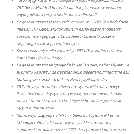
“Gökkuşağı Faşizmi” adlı belgeselin yapım ve yayınlanmasına
TRT Genel Müdürlüğü tarafından hangi gerekçeyle ve hangi
yayın politikası çerçevesinde onay verilmiştir?
Belgeselin tanıtım videosunda yer alan ve LGBTİ+’ları hedef alan
ifadeler, TRT Genel Müdürlüğü’nün hangi editoryal denetim
süreçlerinden geçmiştir? Bu ifadelerin tarafsızlık ilkesine
uygunluğu nasıl değerlendirilmiştir?
Söz konusu belgeselin yapımı için TRT bütçesinden ne kadar
kamu kaynağı aktarılmıştır?
Belgeselin tanıtım ve içeriğinde kullanılan dilin, nefret söylemi ve
ayrımcılık kapsamında değerlendirilip değerlendirilmediğine dair
herhangi bir hukuki ve etik inceleme yapılmış mıdır?
TRT bünyesinde, nefret söylemi ve ayrımcılıkla mücadeleye
ilişkin herhangi bir yayın ilkesi veya iç denetim mekanizması
mevcut mudur? Mevcutsa bu belgesel bu ilkelere göre nasıl
uygun bulunmuştur?
Kamu yayıncılığı yapan TRT’nin, belirli bir toplumsal kesimi
“ideolojik tehdit” olarak kodlayan içerikler üretmesinin,
toplumsal kutuplaşmayı ve LGBTİ+’lara yönelik şiddeti artırma