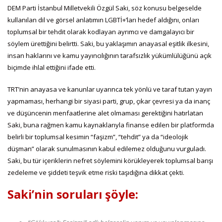
DEM Parti İstanbul Milletvekili Özgül Saki, söz konusu belgeselde
kullanılan dil ve görsel anlatımın LGBTİ+’ları hedef aldığını, onları
toplumsal bir tehdit olarak kodlayan ayrımcı ve damgalayıcı bir
söylem ürettiğini belirtti. Saki, bu yaklaşımın anayasal eşitlik ilkesini,
insan haklarını ve kamu yayıncılığının tarafsızlık yükümlülüğünü açık
biçimde ihlal ettiğini ifade etti.
TRT’nin anayasa ve kanunlar uyarınca tek yönlü ve taraf tutan yayın
yapmaması, herhangi bir siyasi parti, grup, çıkar çevresi ya da inanç
ve düşüncenin menfaatlerine alet olmaması gerektiğini hatırlatan
Saki, buna rağmen kamu kaynaklarıyla finanse edilen bir platformda
belirli bir toplumsal kesimin “faşizm”, “tehdit” ya da “ideolojik
düşman” olarak sunulmasının kabul edilemez olduğunu vurguladı.
Saki, bu tür içeriklerin nefret söylemini körükleyerek toplumsal barışı
zedeleme ve şiddeti teşvik etme riski taşıdığına dikkat çekti.
Saki’nin soruları şöyle: