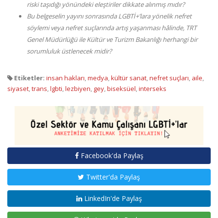
riski taşıdığı yönündeki eleştiriler dikkate alınmış mıdır?
Bu belgeselin yayını sonrasında LGBTİ+’lara yönelik nefret
söylemi veya nefret suçlarında artış yaşanması hâlinde, TRT
Genel Müdürlüğü ile Kültür ve Turizm Bakanlığı herhangi bir
sorumluluk üstlenecek midir?
Etiketler:
insan hakları
,
medya
,
kültür sanat
,
nefret suçları
,
aile
,
siyaset
,
trans
,
lgbti
,
lezbiyen
,
gey
,
biseksüel
,
interseks
Facebook'da Paylaş
Twitter'da Paylaş
LinkedIn'de Paylaş