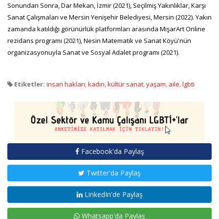
Sonundan Sonra, Dar Mekan, İzmir (2021), Seçilmiş Yakınlıklar, Karşı
Sanat Çalışmaları ve Mersin Yenişehir Belediyesi, Mersin (2022). Yakın
zamanda katıldığı görünürlük platformları arasında MişarArt Online
rezidans programı (2021), Nesin Matematik ve Sanat Köyü'nün
organizasyonuyla Sanat ve Sosyal Adalet programı (2021).
Etiketler:
insan hakları
,
kadın
,
kültür sanat
,
yaşam
,
aile
,
lgbti
Facebook'da Paylaş
Twitter'da Paylaş
LinkedIn'de Paylaş
Whatsapp'da Paylaş