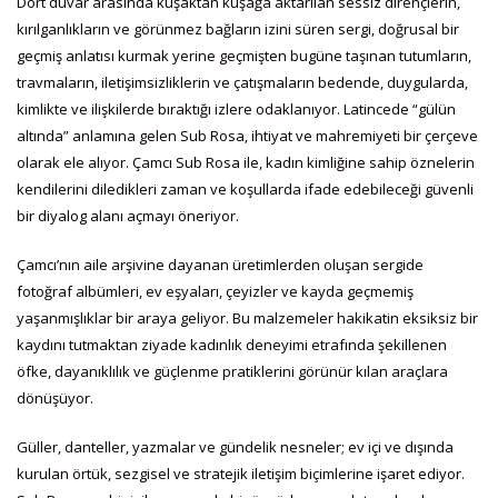
Dört duvar arasında kuşaktan kuşağa aktarılan sessiz dirençlerin,
kırılganlıkların ve görünmez bağların izini süren sergi, doğrusal bir
geçmiş anlatısı kurmak yerine geçmişten bugüne taşınan tutumların,
travmaların, iletişimsizliklerin ve çatışmaların bedende, duygularda,
kimlikte ve ilişkilerde bıraktığı izlere odaklanıyor. Latincede “gülün
altında” anlamına gelen Sub Rosa, ihtiyat ve mahremiyeti bir çerçeve
olarak ele alıyor. Çamcı Sub Rosa ile, kadın kimliğine sahip öznelerin
kendilerini diledikleri zaman ve koşullarda ifade edebileceği güvenli
bir diyalog alanı açmayı öneriyor.
Çamcı’nın aile arşivine dayanan üretimlerden oluşan sergide
fotoğraf albümleri, ev eşyaları, çeyizler ve kayda geçmemiş
yaşanmışlıklar bir araya geliyor. Bu malzemeler hakikatin eksiksiz bir
kaydını tutmaktan ziyade kadınlık deneyimi etrafında şekillenen
öfke, dayanıklılık ve güçlenme pratiklerini görünür kılan araçlara
dönüşüyor.
Güller, danteller, yazmalar ve gündelik nesneler; ev içi ve dışında
kurulan örtük, sezgisel ve stratejik iletişim biçimlerine işaret ediyor.