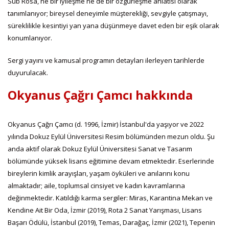
Sub Rosa, ne bir iyileşme ne de bir özgürleşme anlatısı olarak
tanımlanıyor; bireysel deneyimle müşterekliği, sevgiyle çatışmayı,
süreklilikle kesintiyi yan yana düşünmeye davet eden bir eşik olarak
konumlanıyor.
Sergi yayını ve kamusal programın detayları ilerleyen tarihlerde
duyurulacak.
Okyanus Çağrı Çamcı hakkında
Okyanus Çağrı Çamcı (d. 1996, İzmir) İstanbul'da yaşıyor ve 2022
yılında Dokuz Eylül Üniversitesi Resim bölümünden mezun oldu. Şu
anda aktif olarak Dokuz Eylül Üniversitesi Sanat ve Tasarım
bölümünde yüksek lisans eğitimine devam etmektedir. Eserlerinde
bireylerin kimlik arayışları, yaşam öyküleri ve anılarını konu
almaktadır; aile, toplumsal cinsiyet ve kadın kavramlarına
değinmektedir. Katıldığı karma sergiler: Miras, Karantina Mekan ve
Kendine Ait Bir Oda, İzmir (2019), Rota 2 Sanat Yarışması, Lisans
Başarı Ödülü, İstanbul (2019), Temas, Darağaç, İzmir (2021), Tepenin