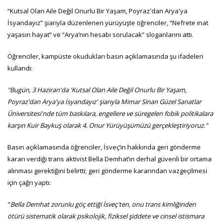
“Kutsal Olan Aile Değil Onurlu Bir Yaşam, Poyraz'dan Arya'ya
İsyandayız” şiarıyla düzenlenen yürüyüşte öğrenciler, “Nefrete inat
yaşasın hayat” ve “Arya’nın hesabı sorulacak” sloganlarını attı.
Öğrenciler, kampüste okudukları basın açıklamasında şu ifadeleri
kullandı:
"Bugün, 3 Haziran'da 'Kutsal Olan Aile Değil Onurlu Bir Yaşam,
Poyraz'dan Arya'ya İsyandayız' şiarıyla Mimar Sinan Güzel Sanatlar
Üniversitesi'nde tüm baskılara, engellere ve süregelen fobik politikalara
karşın Kuir Baykuş olarak 4. Onur Yürüyüşümüzü gerçekleştiriyoruz."
Basın açıklamasında öğrenciler, İsveç’in hakkında geri gönderme
kararı verdiği trans aktivist Bella Demhat’ın derhal güvenli bir ortama
alınması gerektiğini belirtti; geri gönderme kararından vazgeçilmesi
için çağrı yaptı:
"
Bella Demhat zorunlu göç ettiği İsveç'ten, onu trans kimliğinden
ötürü sistematik olarak psikolojik, fiziksel şiddete ve cinsel istismara