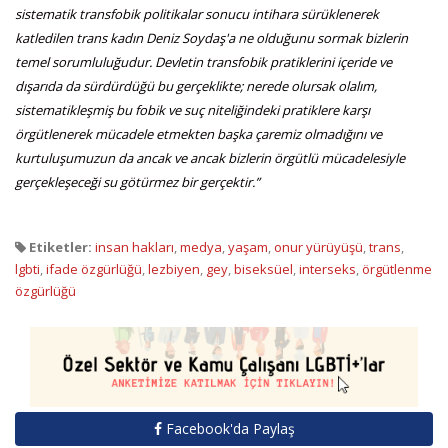
sistematik transfobik politikalar sonucu intihara sürüklenerek
katledilen trans kadın Deniz Soydaş'a ne olduğunu sormak bizlerin
temel sorumluluğudur. Devletin transfobik pratiklerini içeride ve
dışarıda da sürdürdüğü bu gerçeklikte; nerede olursak olalım,
sistematikleşmiş bu fobik ve suç niteliğindeki pratiklere karşı
örgütlenerek mücadele etmekten başka çaremiz olmadığını ve
kurtuluşumuzun da ancak ve ancak bizlerin örgütlü mücadelesiyle
gerçekleşeceği su götürmez bir gerçektir.”
Etiketler:
insan hakları
,
medya
,
yaşam
,
onur yürüyüşü
,
trans
,
lgbti
,
ifade özgürlüğü
,
lezbiyen
,
gey
,
biseksüel
,
interseks
,
örgütlenme
özgürlüğü
Facebook'da Paylaş