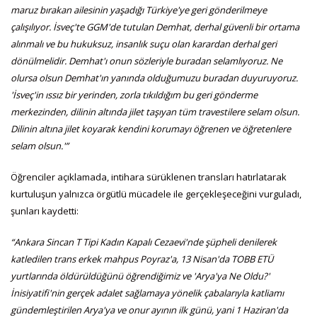
maruz bırakan ailesinin yaşadığı Türkiye'ye geri gönderilmeye
çalışılıyor. İsveç'te GGM'de tutulan Demhat, derhal güvenli bir ortama
alınmalı ve bu hukuksuz, insanlık suçu olan karardan derhal geri
dönülmelidir. Demhat'ı onun sözleriyle buradan selamlıyoruz. Ne
olursa olsun Demhat'ın yanında olduğumuzu buradan duyuruyoruz.
'İsveç'in ıssız bir yerinden, zorla tıkıldığım bu geri gönderme
merkezinden, dilinin altında jilet taşıyan tüm travestilere selam olsun.
Dilinin altına jilet koyarak kendini korumayı öğrenen ve öğretenlere
selam olsun.'”
Öğrenciler açıklamada, intihara sürüklenen transları hatırlatarak
kurtuluşun yalnızca örgütlü mücadele ile gerçekleşeceğini vurguladı,
şunları kaydetti:
“Ankara Sincan T Tipi Kadın Kapalı Cezaevi'nde şüpheli denilerek
katledilen trans erkek mahpus Poyraz'a, 13 Nisan'da TOBB ETÜ
yurtlarında öldürüldüğünü öğrendiğimiz ve 'Arya'ya Ne Oldu?'
İnisiyatifi'nin gerçek adalet sağlamaya yönelik çabalarıyla katliamı
gündemleştirilen Arya'ya ve onur ayının ilk günü, yani 1 Haziran'da