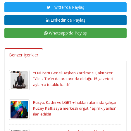
Twitter'da Paylaş
LinkedIn'de Paylaş
Whatsapp'da Paylaş
Benzer İçerikler
YENİ Parti Genel Başkan Yardımcısı Çakırözer:
“Yıldız Tar’ın da aralarında olduğu 15 gazeteci
aylarca tutuklu kaldı”
Rusya: Kadın ve LGBTİ+ hakları alanında çalışan
Kuzey Kafkasya merkezli örgüt, “aşırılık yanlısı”
ilan edildi!