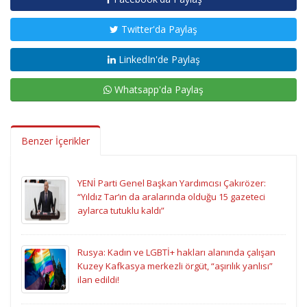
Twitter'da Paylaş
LinkedIn'de Paylaş
Whatsapp'da Paylaş
Benzer İçerikler
YENİ Parti Genel Başkan Yardımcısı Çakırözer:
“Yıldız Tar’ın da aralarında olduğu 15 gazeteci
aylarca tutuklu kaldı”
Rusya: Kadın ve LGBTİ+ hakları alanında çalışan
Kuzey Kafkasya merkezli örgüt, “aşırılık yanlısı”
ilan edildi!