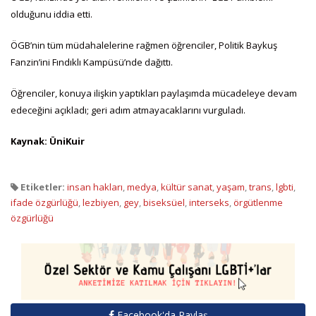
olduğunu iddia etti.
ÖGB’nin tüm müdahalelerine rağmen öğrenciler, Politik Baykuş
Fanzin’ini Fındıklı Kampüsü’nde dağıttı.
Öğrenciler, konuya ilişkin yaptıkları paylaşımda mücadeleye devam
edeceğini açıkladı; geri adım atmayacaklarını vurguladı.
Kaynak: ÜniKuir
Etiketler:
insan hakları
,
medya
,
kültür sanat
,
yaşam
,
trans
,
lgbti
,
ifade özgürlüğü
,
lezbiyen
,
gey
,
biseksüel
,
interseks
,
örgütlenme
özgürlüğü
Facebook'da Paylaş