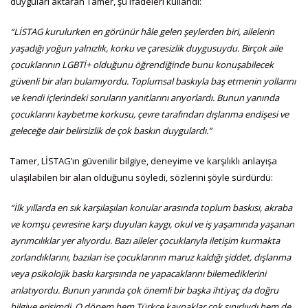
duyguları aktaran Tamer, şu ifadeleri kullandı:
“LİSTAG kurulurken en görünür hâle gelen şeylerden biri, ailelerin
yaşadığı yoğun yalnızlık, korku ve çaresizlik duygusuydu. Birçok aile
çocuklarının LGBTİ+ olduğunu öğrendiğinde bunu konuşabilecek
güvenli bir alan bulamıyordu. Toplumsal baskıyla baş etmenin yollarını
ve kendi içlerindeki soruların yanıtlarını arıyorlardı. Bunun yanında
çocuklarını kaybetme korkusu, çevre tarafından dışlanma endişesi ve
geleceğe dair belirsizlik de çok baskın duygulardı.”
Tamer, LİSTAG’ın güvenilir bilgiye, deneyime ve karşılıklı anlayışa
ulaşılabilen bir alan olduğunu söyledi, sözlerini şöyle sürdürdü:
“İlk yıllarda en sık karşılaşılan konular arasında toplum baskısı, akraba
ve komşu çevresine karşı duyulan kaygı, okul ve iş yaşamında yaşanan
ayrımcılıklar yer alıyordu. Bazı aileler çocuklarıyla iletişim kurmakta
zorlandıklarını, bazıları ise çocuklarının maruz kaldığı şiddet, dışlanma
veya psikolojik baskı karşısında ne yapacaklarını bilemediklerini
anlatıyordu. Bunun yanında çok önemli bir başka ihtiyaç da doğru
bilgiye erişimdi. O dönem hem Türkçe kaynaklar çok sınırlıydı hem de