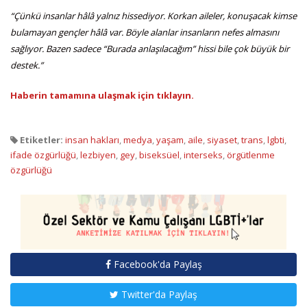
“Çünkü insanlar hâlâ yalnız hissediyor. Korkan aileler, konuşacak kimse
bulamayan gençler hâlâ var. Böyle alanlar insanların nefes almasını
sağlıyor. Bazen sadece “Burada anlaşılacağım” hissi bile çok büyük bir
destek.”
Haberin tamamına ulaşmak için tıklayın.
Etiketler:
insan hakları
,
medya
,
yaşam
,
aile
,
siyaset
,
trans
,
lgbti
,
ifade özgürlüğü
,
lezbiyen
,
gey
,
biseksüel
,
interseks
,
örgütlenme
özgürlüğü
Facebook'da Paylaş
Twitter'da Paylaş