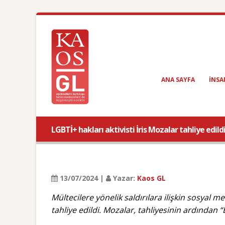
ANA SAYFA
INSA
LGBTİ+ hakları aktivisti İris Mozalar tahliye edild
13/07/2024 |
Yazar:
Kaos GL
Mültecilere yönelik saldırılara ilişkin sosyal
tahliye edildi. Mozalar, tahliyesinin ardında