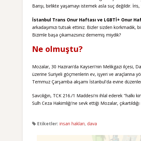
Barışı, birlikte yaşamayı istemek asla suç değildir. İris, 
İstanbul Trans Onur Haftası ve LGBTİ+ Onur Haf
arkadaşımızı tutsak ettiniz. Bizler sizden korkmad
Bizimle başa çıkamazsınız dememiş miydik?
Ne olmuştu?
Mozalar, 30 Haziran’da Kayseri'nin Melikgazi ilçesi, Da
üzerine Suriyeli göçmenlerin ev, işyeri ve araçlarına y
Temmuz Çarşamba akşamı İstanbul'da evine düzenlenen
Savcılığın, TCK 216./1 Maddesi'ni ihlal ederek "halkı k
Sulh Ceza Hakimliği'ne sevk ettiği Mozalar, çıkartıld
Etiketler:
insan hakları
,
dava