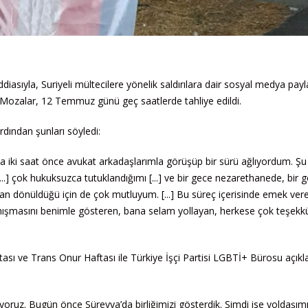
asıyla, Suriyeli mültecilere yönelik saldırılara dair sosyal medya payl
i Mozalar, 12 Temmuz günü geç saatlerde tahliye edildi.
rdından şunları söyledi:
ha iki saat önce avukat arkadaşlarımla görüşüp bir sürü ağlıyordum. Şu
..] çok hukuksuzca tutuklandığımı [...] ve bir gece nezarethanede, bir 
n dönüldüğü için de çok mutluyum. [...] Bu süreç içerisinde emek ver
anışmasını benimle gösteren, bana selam yollayan, herkese çok teşekk
tası ve Trans Onur Haftası ile Türkiye İşçi Partisi LGBTİ+ Bürosu açık
oruz. Bugün önce Süreyya’da birliğimizi gösterdik. Şimdi ise yoldaşımız