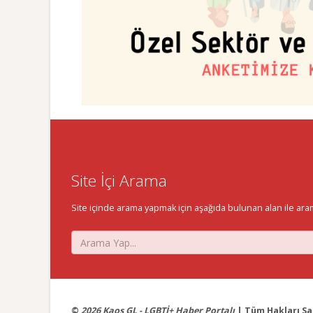
Site İçi Arama
Site içinde arama yapmak için aşağıda bulunan alan ile aramak 
©
2026 Kaos GL - LGBTİ+ Haber Portalı
| Tüm Hakları Sak