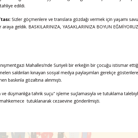
tahliye edildi.
tası:
Sizler göçmenlere ve translara gözdağı vermek için yaşamı sav
ık, bir araya geldik. BASKILARINIZA, YASAKLARINIZA BOYUN EĞMİYORUZ
nışmentgazi Mahallesi’nde Suriyeli bir erkeğin bir çocuğu istismar ettiği
önelen saldırıları kınayan sosyal medya paylaşımları gerekçe gösteriler
 baskınla gözaltına alınmıştı.
in ve düşmanlığa tahrik suçu" işleme suçlamasıyla ve tutuklama talebiyl
ığı mahkemece tutuklanarak cezaevine gönderilmişti.