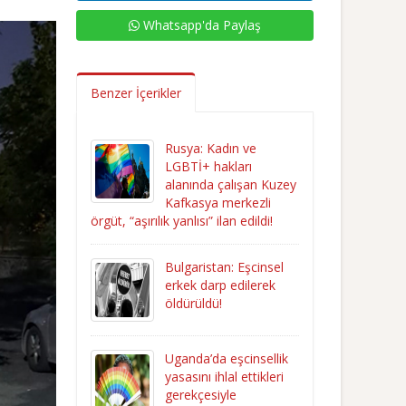
Whatsapp'da Paylaş
Benzer İçerikler
Rusya: Kadın ve
LGBTİ+ hakları
alanında çalışan Kuzey
Kafkasya merkezli
örgüt, “aşırılık yanlısı” ilan edildi!
Bulgaristan: Eşcinsel
erkek darp edilerek
öldürüldü!
Uganda’da eşcinsellik
yasasını ihlal ettikleri
gerekçesiyle