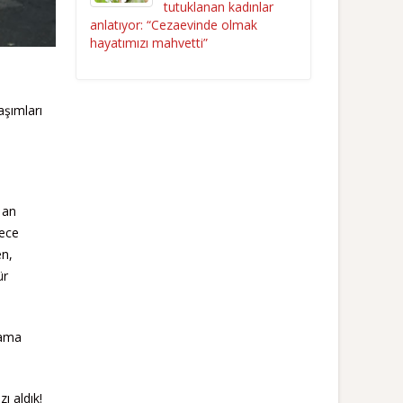
tutuklanan kadınlar
anlatıyor: “Cezaevinde olmak
hayatımızı mahvetti”
aşımları
 an
gece
en,
ür
lama
ı aldık!