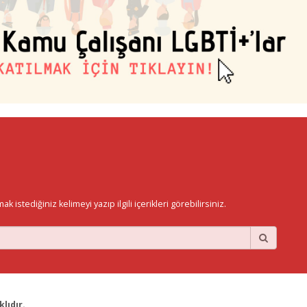
istediğiniz kelimeyi yazıp ilgili içerikleri görebilirsiniz.
lıdır.