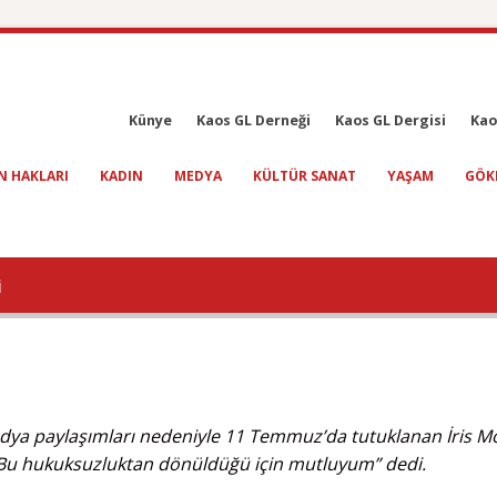
Künye
Kaos GL Derneği
Kaos GL Dergisi
Kao
N HAKLARI
KADIN
MEDYA
KÜLTÜR SANAT
YAŞAM
GÖK
i
 medya paylaşımları nedeniyle 11 Temmuz’da tutuklanan İris M
n “Bu hukuksuzluktan dönüldüğü için mutluyum” dedi.