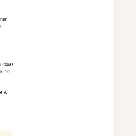
unan
!
 iddiası
ek, 10
e 9.