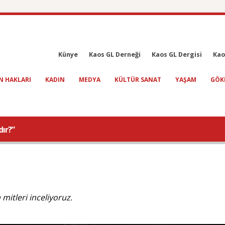
Künye
Kaos GL Derneği
Kaos GL Dergisi
Kao
N HAKLARI
KADIN
MEDYA
KÜLTÜR SANAT
YAŞAM
GÖK
dır?”
itleri inceliyoruz.