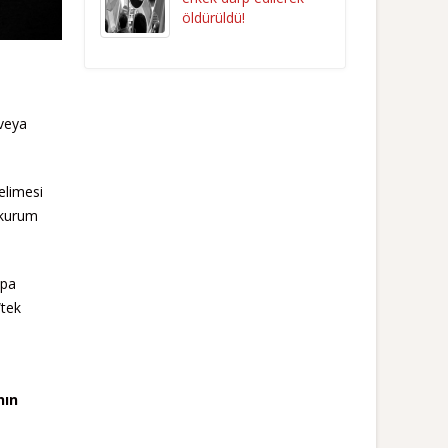
öldürüldü!
/veya
elimesi
e kurum
upa
“tek
nın