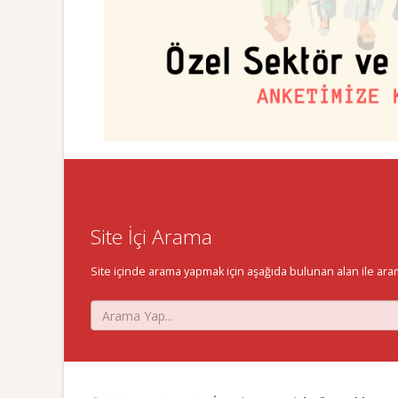
Site İçi Arama
Site içinde arama yapmak için aşağıda bulunan alan ile aramak 