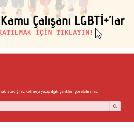
istediğiniz kelimeyi yazıp ilgili içerikleri görebilirsiniz.