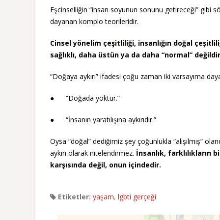
Eşcinselliğin “insan soyunun sonunu getireceği” gibi s
dayanan komplo teorileridir.
Cinsel yönelim çeşitliliği, insanlığın doğal çeşitl
sağlıklı, daha üstün ya da daha “normal” değildir
“Doğaya aykırı” ifadesi çoğu zaman iki varsayıma daya
● “Doğada yoktur.”
● “İnsanın yaratılışına aykırıdır.”
Oysa “doğal” dediğimiz şey çoğunlukla “alışılmış” olandır
aykırı olarak nitelendirmez.
İnsanlık, farklılıkların 
karşısında değil, onun içindedir.
Etiketler:
yaşam
,
lgbti gerçeği