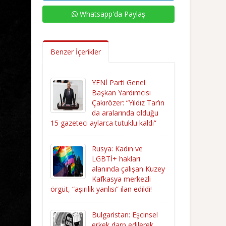
Whatsapp'da Paylaş
Benzer İçerikler
YENİ Parti Genel
Başkan Yardımcısı
Çakırözer: “Yıldız Tar’ın
da aralarında olduğu
15 gazeteci aylarca tutuklu kaldı”
Rusya: Kadın ve
LGBTİ+ hakları
alanında çalışan Kuzey
Kafkasya merkezli
örgüt, “aşırılık yanlısı” ilan edildi!
Bulgaristan: Eşcinsel
erkek darp edilerek