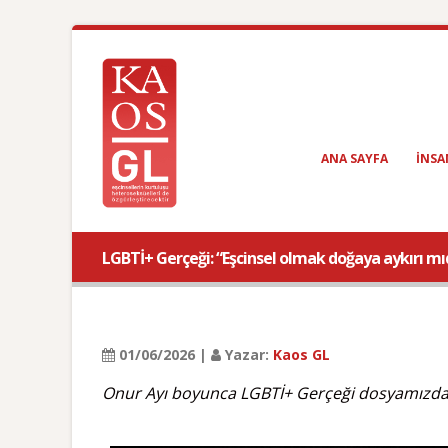
ANA SAYFA
INSA
LGBTİ+ Gerçeği: “Eşcinsel olmak doğaya aykırı mı
01/06/2026 |
Yazar:
Kaos GL
Onur Ayı boyunca LGBTİ+ Gerçeği dosyamızda m