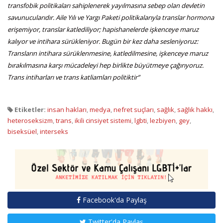
transfobik politikaları sahiplenerek yayılmasına sebep olan devletin
savunucularıdır. Aile Yılı ve Yargı Paketi politikalarıyla translar hormona
erişemiyor, translar katlediliyor; hapishanelerde işkenceye maruz
kalıyor ve intihara sürükleniyor. Bugün bir kez daha sesleniyoruz:
Transların intihara sürüklenmesine, katledilmesine, işkenceye maruz
bırakılmasına karşı mücadeleyi hep birlikte büyütmeye çağırıyoruz.
Trans intiharları ve trans katliamları politiktir”
Etiketler:
insan hakları
,
medya
,
nefret suçları
,
sağlık
,
sağlık hakkı
,
heteroseksizm
,
trans
,
ikili cinsiyet sistemi
,
lgbti
,
lezbiyen
,
gey
,
biseksüel
,
interseks
Facebook'da Paylaş
Twitter'da Paylaş