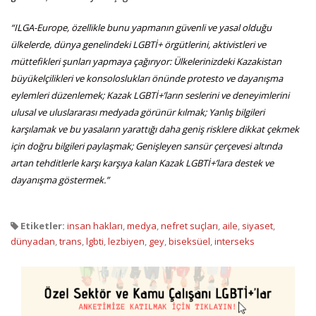
“ILGA-Europe, özellikle bunu yapmanın güvenli ve yasal olduğu
ülkelerde, dünya genelindeki LGBTİ+ örgütlerini, aktivistleri ve
müttefikleri şunları yapmaya çağırıyor: Ülkelerinizdeki Kazakistan
büyükelçilikleri ve konsoloslukları önünde protesto ve dayanışma
eylemleri düzenlemek; Kazak LGBTİ+’ların seslerini ve deneyimlerini
ulusal ve uluslararası medyada görünür kılmak; Yanlış bilgileri
karşılamak ve bu yasaların yarattığı daha geniş risklere dikkat çekmek
için doğru bilgileri paylaşmak; Genişleyen sansür çerçevesi altında
artan tehditlerle karşı karşıya kalan Kazak LGBTİ+’lara destek ve
dayanışma göstermek.”
Etiketler:
insan hakları
,
medya
,
nefret suçları
,
aile
,
siyaset
,
dünyadan
,
trans
,
lgbti
,
lezbiyen
,
gey
,
biseksüel
,
interseks