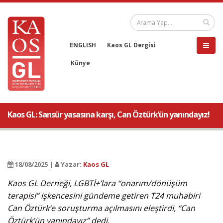
ENGLISH
Kaos GL Dergisi
Künye
Kaos GL: Sansür yasasına karşı, Can Öztürk’ün yanındayız!
18/08/2025 |
Yazar:
Kaos GL
Kaos GL Derneği, LGBTİ+’lara “onarım/dönüşüm
terapisi” işkencesini gündeme getiren T24 muhabiri
Can Öztürk’e soruşturma açılmasını eleştirdi, “Can
Öztürk’ün yanındayız” dedi.