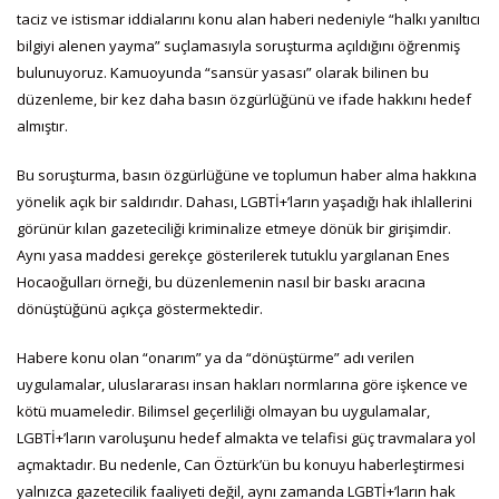
taciz ve istismar iddialarını konu alan haberi nedeniyle “halkı yanıltıcı
bilgiyi alenen yayma” suçlamasıyla soruşturma açıldığını öğrenmiş
bulunuyoruz. Kamuoyunda “sansür yasası” olarak bilinen bu
düzenleme, bir kez daha basın özgürlüğünü ve ifade hakkını hedef
almıştır.
Bu soruşturma, basın özgürlüğüne ve toplumun haber alma hakkına
yönelik açık bir saldırıdır. Dahası, LGBTİ+’ların yaşadığı hak ihlallerini
görünür kılan gazeteciliği kriminalize etmeye dönük bir girişimdir.
Aynı yasa maddesi gerekçe gösterilerek tutuklu yargılanan Enes
Hocaoğulları örneği, bu düzenlemenin nasıl bir baskı aracına
dönüştüğünü açıkça göstermektedir.
Habere konu olan “onarım” ya da “dönüştürme” adı verilen
uygulamalar, uluslararası insan hakları normlarına göre işkence ve
kötü muameledir. Bilimsel geçerliliği olmayan bu uygulamalar,
LGBTİ+’ların varoluşunu hedef almakta ve telafisi güç travmalara yol
açmaktadır. Bu nedenle, Can Öztürk’ün bu konuyu haberleştirmesi
yalnızca gazetecilik faaliyeti değil, aynı zamanda LGBTİ+’ların hak