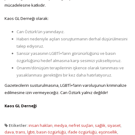
mücadelesine katkıdır.
Kaos GL Derneği olarak:
Can Öztürk’ün yanındayız.
Haberi nedeniyle açılan soruşturmanın derhal düşürülmesini
talep ediyoruz.
Sansür yasasının LGBTİ+’ların görünürlüğünü ve basın
özgürlüğünü hedef almasına karşı sesimizi yükseltiyoruz.
Onarım/dönüşüm terapilerinin işkence olarak tanınması ve
yasaklanması gerektiğini bir kez daha hatırlatıyoruz.
Gazetecilerin susturulmasına, LGBTİ+’ların varoluşunun kriminalize
edilmesine izin vermeyeceğiz. Can Öztürk yalnız değildir!
Kaos GL Derneği
Etiketler:
insan hakları
,
medya
,
nefret suçları
,
sağlık
,
siyaset
,
dava
,
trans
,
lgbti
,
basın özgürlüğü
,
ifade özgürlüğü
,
eşcinsellik
,