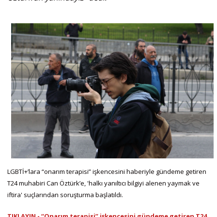
LGBTİ+’lara “onarım terapisi” işkencesini haberiyle gündeme getiren
T24 muhabiri Can Öztürk’e, 'halkı yanıltıcı bilgiyi alenen yaymak ve
iftira' suçlarından soruşturma başlatıldı.
TIKLAYIN - “Onarım terapisi” işkencesini gündeme getiren T24