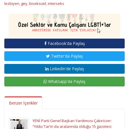
lezbiyen
,
gey
,
biseksüel
,
interseks
Facebook'da Paylaş
Twitter'da Paylaş
LinkedIn'de Paylaş
Whatsapp'da Paylaş
Benzer İçerikler
YENİ Parti Genel Başkan Yardımcısı Çakırözer:
“Yıldız Tar’ın da aralarında olduğu 15 gazeteci