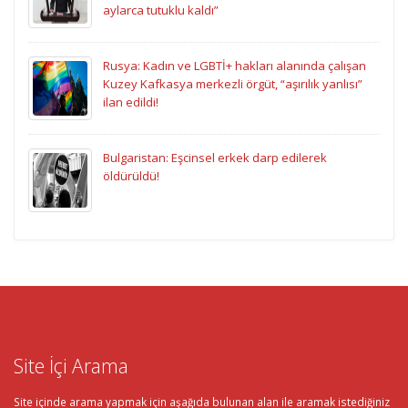
aylarca tutuklu kaldı”
Rusya: Kadın ve LGBTİ+ hakları alanında çalışan
Kuzey Kafkasya merkezli örgüt, “aşırılık yanlısı”
ilan edildi!
Bulgaristan: Eşcinsel erkek darp edilerek
öldürüldü!
Site İçi Arama
Site içinde arama yapmak için aşağıda bulunan alan ile aramak istediğiniz